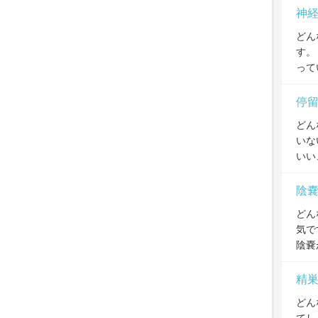
神
どん
す。
って
停
どん
いな
いい
陰
どん
気で
陰嚢
精
どん
てし