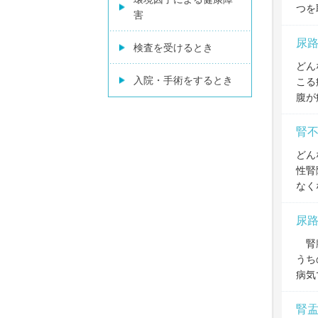
つを
害
尿
検査を受けるとき
どん
入院・手術をするとき
こる
腹が
腎
どん
性腎
なく
尿
腎臓
うち
病気
腎