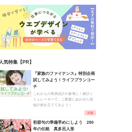
人気特集【PR】
『家族のファイナンス』特別企画
試してみよう！ライフプランコー
チ
これからの将来設計の参考に！家計シ
ミュレーターで、ご家庭にあわせた資
金計画を立ててみよう！
初節句の準備早めにしよう 280
年の伝統 真多呂人形