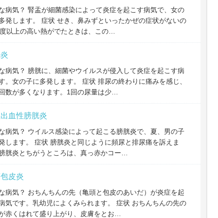
な病気？ 腎盂が細菌感染によって炎症を起こす病気で、女の
多発します。 症状 せき、鼻みずといったかぜの症状がないの
8度以上の高い熱がでたときは、この…
胱炎
な病気？ 膀胱に、細菌やウイルスが侵入して炎症を起こす病
す。女の子に多発します。 症状 排尿の終わりに痛みを感じ、
回数が多くなります。1回の尿量は少…
性出血性膀胱炎
な病気？ ウイルス感染によって起こる膀胱炎で、夏、男の子
発します。 症状 膀胱炎と同じように頻尿と排尿痛を訴えま
膀胱炎とちがうところは、真っ赤かコー…
頭包皮炎
な病気？ おちんちんの先（亀頭と包皮のあいだ）が炎症を起
病気です。乳幼児によくみられます。 症状 おちんちんの先の
が赤くはれて盛り上がり、皮膚をとお…