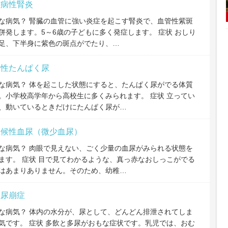
斑病性腎炎
な病気？ 腎臓の血管に強い炎症を起こす腎炎で、血管性紫斑
併発します。5～6歳の子どもに多く発症します。 症状 おしり
足、下半身に紫色の斑点がでたり、…
立性たんぱく尿
な病気？ 体を起こした状態にすると、たんぱく尿がでる体質
。小学校高学年から高校生に多くみられます。 症状 立ってい
、動いているときだけにたんぱく尿が…
症候性血尿（微少血尿）
な病気？ 肉眼で見えない、ごく少量の血尿がみられる状態を
ます。 症状 目で見てわかるような、真っ赤なおしっこがでる
はあまりありません。そのため、幼稚…
性尿崩症
な病気？ 体内の水分が、尿として、どんどん排泄されてしま
気です。 症状 多飲と多尿がおもな症状です。乳児では、おむ