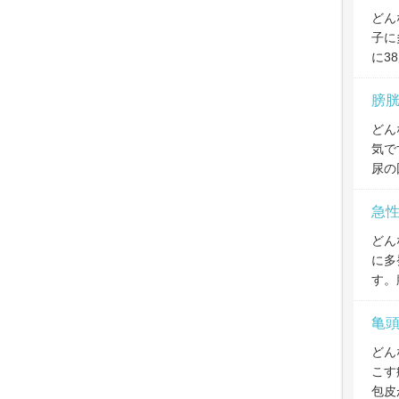
どん
子に
に3
膀
どん
気で
尿の
急
どん
に多
す。
亀
どん
こす
包皮