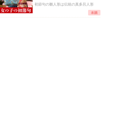
初節句の雛人形は伝統の真多呂人形