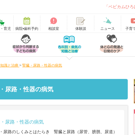
「ベビカムひろ
て・育児
病院•歯科予約
相談室
ニュース
子育
体験談
の知識と治療
>
腎臓・尿路・性器の病気
・尿路・性器の病気
臓・尿路・性器の病気
・尿路のしくみとはたらき 腎臓と尿路（尿管、膀胱、尿道）