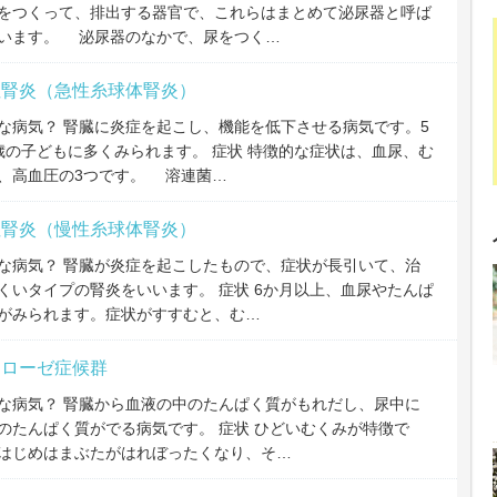
をつくって、排出する器官で、これらはまとめて泌尿器と呼ば
います。 泌尿器のなかで、尿をつく…
性腎炎（急性糸球体腎炎）
な病気？ 腎臓に炎症を起こし、機能を低下させる病気です。5
歳の子どもに多くみられます。 症状 特徴的な症状は、血尿、む
、高血圧の3つです。 溶連菌…
性腎炎（慢性糸球体腎炎）
な病気？ 腎臓が炎症を起こしたもので、症状が長引いて、治
くいタイプの腎炎をいいます。 症状 6か月以上、血尿やたんぱ
がみられます。症状がすすむと、む…
フローゼ症候群
な病気？ 腎臓から血液の中のたんぱく質がもれだし、尿中に
のたんぱく質がでる病気です。 症状 ひどいむくみが特徴で
はじめはまぶたがはれぼったくなり、そ…