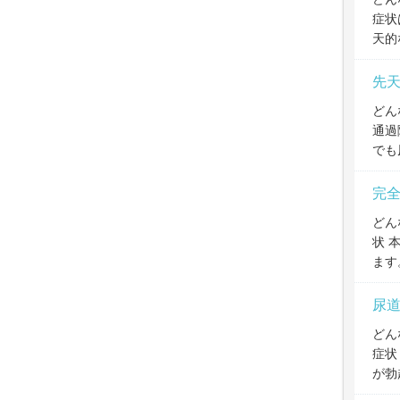
症状
天的
先
どん
通過
でも
完
どん
状 
ます
尿
どん
症状
が勃