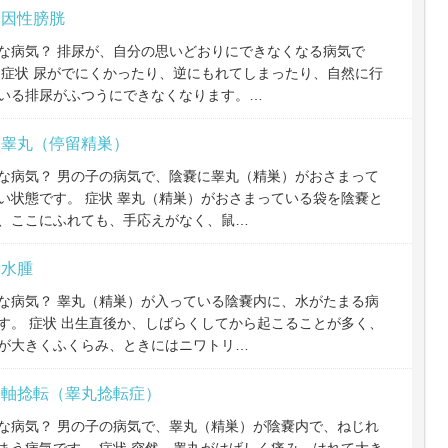
経因性膀胱
な病気？ 排尿が、自分の思いどおりにできなくなる病気で
 症状 尿がでにくかったり、逆にもれてしまったり、自然に行
いる排尿がふつうにできなくなります。…
留睾丸（停留精巣）
な病気？ 男の子の病気で、陰嚢に睾丸（精巣）がおさまって
い状態です。 症状 睾丸（精巣）がおさまっている袋を陰嚢と
、ここにふれても、手応えがなく、鼠…
嚢水腫
な病気？ 睾丸（精巣）が入っている陰嚢内に、水がたまる病
す。 症状 出生直後か、しばらくしてから起こることが多く、
が大きくふくらみ、ときにはニワトリ…
巣軸捻転（睾丸捻転症）
な病気？ 男の子の病気で、睾丸（精巣）が陰嚢内で、ねじれ
まう病気です。 症状 突然、睾丸がはげしく痛み、はれて大き