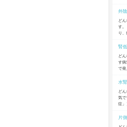
外
どん
す。
り、
腎
どん
す病
で発
水
どん
気で
症」
片
どん