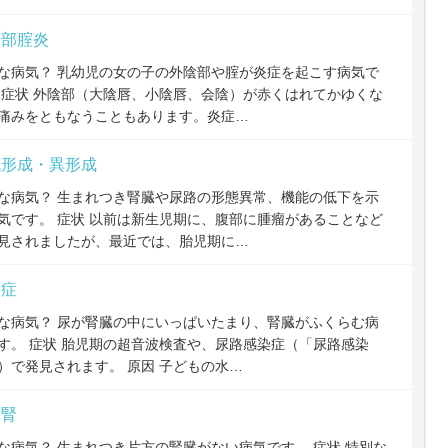
陰部腟炎
な病気？ 乳幼児の女の子の外陰部や腟が炎症を起こす病気で
 症状 外陰部（大陰唇、小陰唇、会陰）が赤くはれてかゆくな
痛みをともなうこともあります。炎症…
低形成・異形成
な病気？ 生まれつき腎臓や尿路の形態異常、機能の低下を示
気です。 症状 以前は新生児期に、腹部に腫瘤があることなど
見されましたが、最近では、胎児期に…
腎症
な病気？ 尿が腎臓の中にいっぱいたまり、腎臓がふくらむ病
す。 症状 胎児期の超音波検査や、尿路感染症（「尿路感染
）で発見されます。 原因 子どもの水…
側腎
な病気？ 生まれつき片方の腎臓がない病気です。 症状 特別な