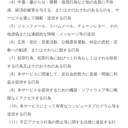
（4）中傷・嫌がらせ・猥褻・迷惑行為など他の会員に不快
感、経済的被害を与える、またはそのおそれのあるものを、サ
ービスを通じて掲載・送信する行為
（5）ジャンクメール、スパムメール、チェーンレター、その
他虚偽または連鎖的な情報・メッセージ等の送信
（6）広告・宣伝・営業活動、公職選挙運動、特定の思想・宗
教への勧誘、またはそれらに類する行為
（7）犯罪行為、犯罪行為に結びつく行為もしくはそれを助長
する行為又はそのおそれのある行為
（8）本サービスに関連して、反社会的勢力に直接・間接に利
益を提供する行為
（9）本サービスを提供するための機器・ソフトウェア等に権
限なくアクセスする行為
（10）本サービスにとって有害なコンピュータプログラム等を
送信する行為
（11）不正アクセス行為の禁止等に関する法律に違反する行