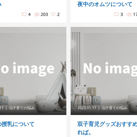
み
夜中のオムツについて
4
203
2
3
1
.17
🤔子育ての悩み
2023.11.17
🤔子育ての悩み
の授乳について
双子育児グッズおすす
れば。