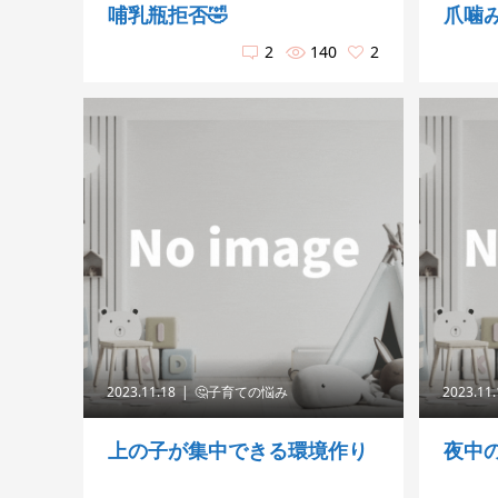
哺乳瓶拒否🤣
爪噛
2
140
2
2023.11.18
🤔子育ての悩み
2023.11
上の子が集中できる環境作り
夜中