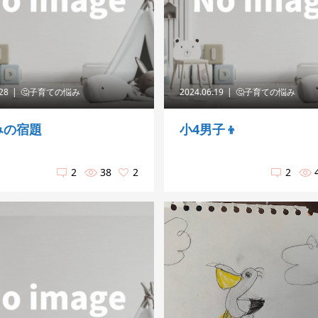
.28
🤔子育ての悩み
2024.06.19
🤔子育ての悩み
みの宿題
小4男子👦
2
38
2
2