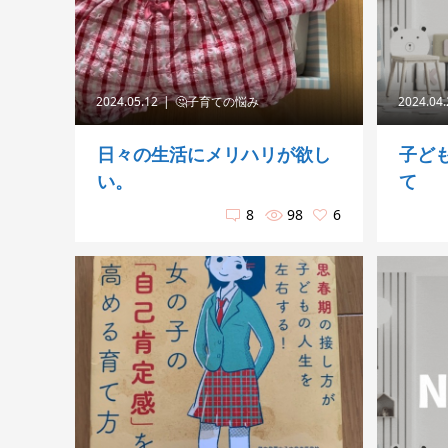
2024.05.12
🤔子育ての悩み
2024.04
日々の生活にメリハリが欲し
子ど
い。
て
8
98
6