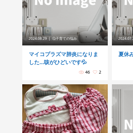
2024.08.29
🤔子育ての悩み
2024.07
マイコプラズマ肺炎になりま
夏休
した…咳がひどいです💦
46
2