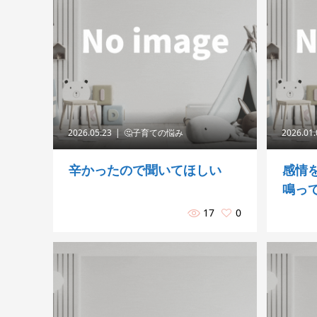
2026.05.23
🤔子育ての悩み
2026.01
辛かったので聞いてほしい
感情
鳴っ
17
0