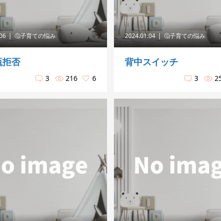
.06
🤔子育ての悩み
2024.01.04
🤔子育ての悩み
瓶拒否
背中スイッチ
3
216
6
3
2