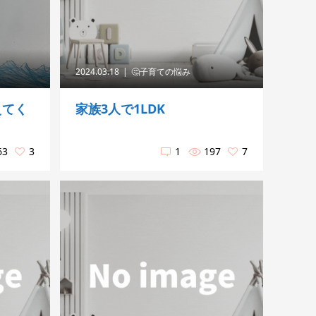
2024.03.18
🤔子育ての悩み
えてく
家族3人で1LDK
63
3
1
197
7