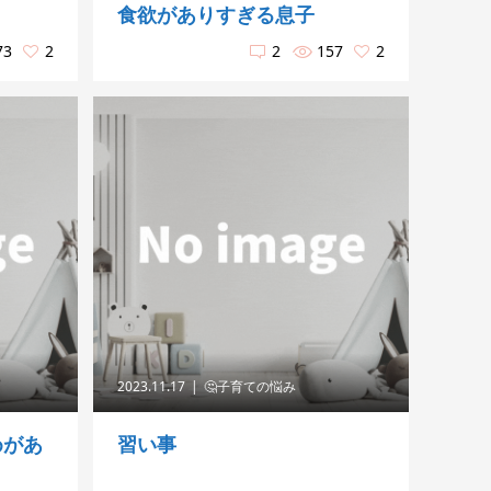
食欲がありすぎる息子
73
2
2
157
2
2023.11.17
🤔子育ての悩み
めがあ
習い事