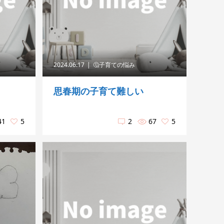
2024.06.17
🤔子育ての悩み
思春期の子育て難しい
41
5
2
67
5