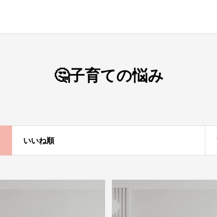
🤔子育ての悩み
いいね順