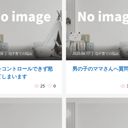
.06
🤔子育ての悩み
2025.04.17
🤔子育ての悩み
をコントロールできず怒
男の子のママさんへ質
てしまいます
25
0