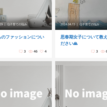
.29
🤔子育ての悩み
2024.04.15
🤔子育ての悩み
ものファッションについ
思春期女子について教
ださい🙏
3
46
4
3