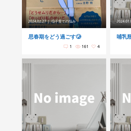
2024.02.27
🤔子育ての悩み
2024.01
思春期をどう過ごす🥲
哺乳
1
161
4