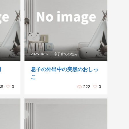
2025.04.07
🤔子育ての悩み
問
息子の外出中の突然のおしっ
こ
38
0
222
0