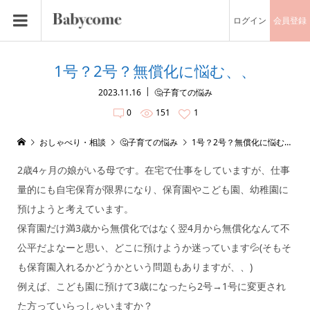
ログイン
会員登録
1号？2号？無償化に悩む、、
2023.11.16
🤔子育ての悩み
0
151
1
おしゃべり・相談
🤔子育ての悩み
1号？2号？無償化に悩む、、
2歳4ヶ月の娘がいる母です。在宅で仕事をしていますが、仕事
量的にも自宅保育が限界になり、保育園やこども園、幼稚園に
預けようと考えています。
保育園だけ満3歳から無償化ではなく翌4月から無償化なんて不
公平だよなーと思い、どこに預けようか迷っています💦(そもそ
も保育園入れるかどうかという問題もありますが、、)
例えば、こども園に預けて3歳になったら2号→1号に変更され
た方っていらっしゃいますか？