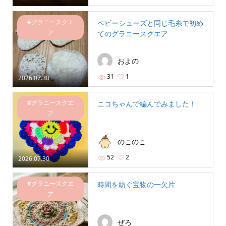
#グラニースクエ
ベビーシューズと同じ毛糸で初め
ア
てのグラニースクエア
およの
31
1
2026.07.30
#グラニースクエ
ニコちゃんで編んでみました！
ア
のこのこ
52
2
2026.07.30
#グラニースクエ
時間を紡ぐ宝物の一欠片
ア
ぜろ