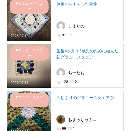
#グラニースクエ
伴侶からもらった宝物
ア
しまりの
91
1
2026.07.13
#グラニースクエ
生後4ヶ月＆3歳児のために編んだ
ア
初グラニースクエア
ちーたお
128
2
2026.07.11
#グラニースクエ
久しぶりのグラニースクエア②
ア
おまっちゃぷりん
99
1
2026.07.09