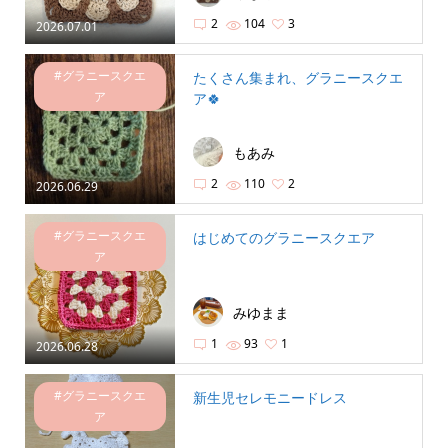
2
104
3
2026.07.01
#グラニースクエ
たくさん集まれ、グラニースクエ
ア
ア🍀︎
もあみ
2
110
2
2026.06.29
#グラニースクエ
はじめてのグラニースクエア
ア
みゆまま
1
93
1
2026.06.28
#グラニースクエ
新生児セレモニードレス
ア