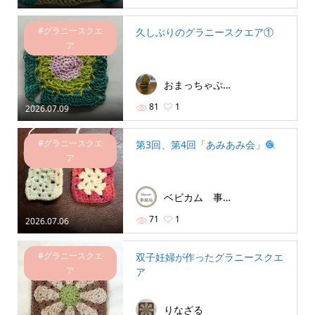
#グラニースクエ
久しぶりのグラニースクエア①
ア
おまっちゃぷりん
81
1
2026.07.09
#グラニースクエ
第3回、第4回「あみあみ会」🧶
ア
ベビカム 事務局
71
1
2026.07.06
#グラニースクエ
双子妊婦が作ったグラニースクエ
ア
ア
りなざる