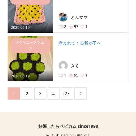
ア
とんママ
2
97
1
2026.06.19
#グラニースクエ
産まれてくる我が子へ
ア
きく
1
95
1
2026.06.19
1
2
3
…
27

妊娠したらベビカム since1998
おすすめコンテンツ