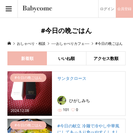
ログイン
会員登録
#今日の晩ごはん
おしゃべり・相談
----おしゃべりカフェ----
#今日の晩ごはん
新着順
いいね順
アクセス数順
#今日の晩ごはん
サンタクロース
ひがしみち
101
0
2024.12.08
#今日の晩ごはん
#今日の献立 冷麺で冷やし中華風
にしてあっさり食べやすくしまし