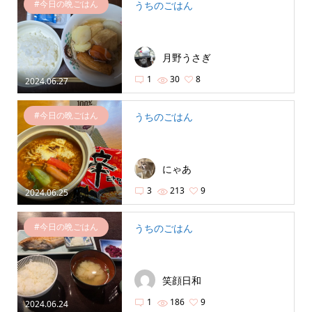
#今日の晩ごはん
うちのごはん
月野うさぎ
1
30
8
2024.06.27
#今日の晩ごはん
うちのごはん
にゃあ
3
213
9
2024.06.25
#今日の晩ごはん
うちのごはん
笑顔日和
1
186
9
2024.06.24