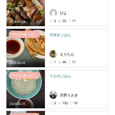
ぴよ
3
55
11
2024.06.29
#今日の晩ごはん
手抜きごはん
えりたん
1
46
11
2024.06.28
#今日の晩ごはん
うちのごはん
月野うさぎ
3
192
10
2024.06.27