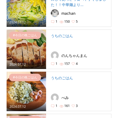
た！！中華麺より...
machan
1
150
5
2024.07.12
#今日の晩ごはん
うちのごはん
のんちゃんまん
1
157
4
2024.07.12
#今日の晩ごはん
うちのごはん
べみ
1
161
3
2024.07.12