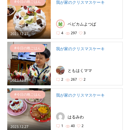
#今日の晩ごはん
我が家のクリスマスケーキ
ベビカムよつば
4
297
3
2023.12.27
#今日の晩ごはん
我が家のクリスマスケーキ
ともはくママ
2
267
2
2023.12.27
#今日の晩ごはん
我が家のクリスマスケーキ
はるみわ
1
40
2
2023.12.27