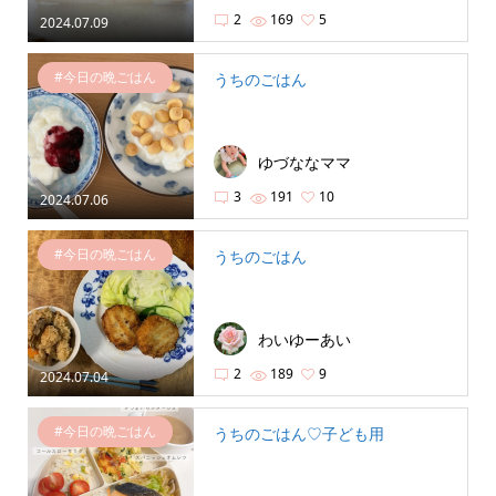
2
169
5
2024.07.09
#今日の晩ごはん
うちのごはん
ゆづななママ
3
191
10
2024.07.06
#今日の晩ごはん
うちのごはん
わいゆーあい
2
189
9
2024.07.04
#今日の晩ごはん
うちのごはん♡子ども用