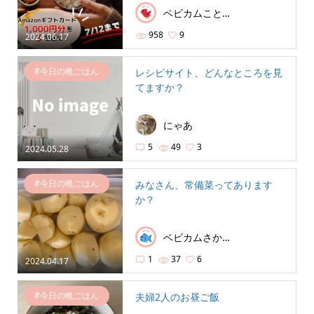
ベビカムことり🦜
958
9
2024.06.17
#今日の晩ごはん
レシピサイト、どんなところを見
てますか？
にゃあ
5
49
3
2024.05.28
#今日の晩ごはん
みなさん、常備菜ってあります
か？
ベビカムさかな🐟
1
37
6
2024.04.17
#今日の晩ごはん
夫婦2人のお昼ご飯