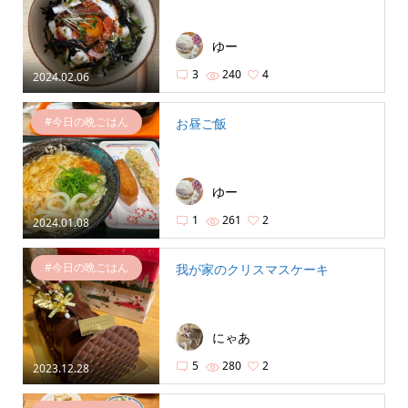
ゆー
3
240
4
2024.02.06
#今日の晩ごはん
お昼ご飯
ゆー
1
261
2
2024.01.08
#今日の晩ごはん
我が家のクリスマスケーキ
にゃあ
5
280
2
2023.12.28