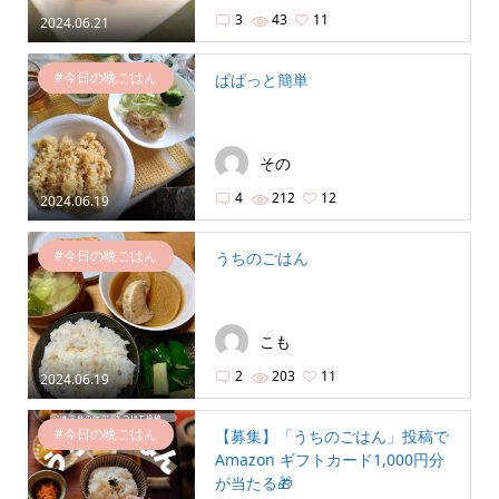
3
43
11
2024.06.21
#今日の晩ごはん
ぱぱっと簡単
その
4
212
12
2024.06.19
#今日の晩ごはん
うちのごはん
こも
2
203
11
2024.06.19
#今日の晩ごはん
【募集】「うちのごはん」投稿で
Amazon ギフトカード1,000円分
が当たる🎁