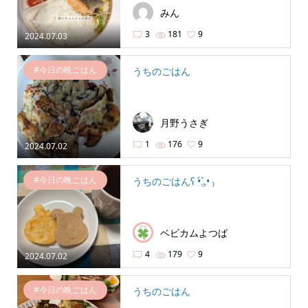
みん
3
181
9
2024.07.03
#今日の晩ごはん
うちのごはん
月野うさぎ
1
176
9
2024.07.02
#今日の晩ごはん
うちのごはんʕ •́؈•̀ ₎
ベビカムよつば
4
179
9
2024.07.02
#今日の晩ごはん
うちのごはん