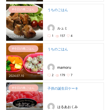
#今日の晩ごはん
うちのごはん
ルュミ
1
157
4
2024.07.10
#今日の晩ごはん
うちのごはん
mamoru
2
179
7
2024.07.10
#今日の晩ごはん
子供の誕生日ケーキ
はるあおくみ