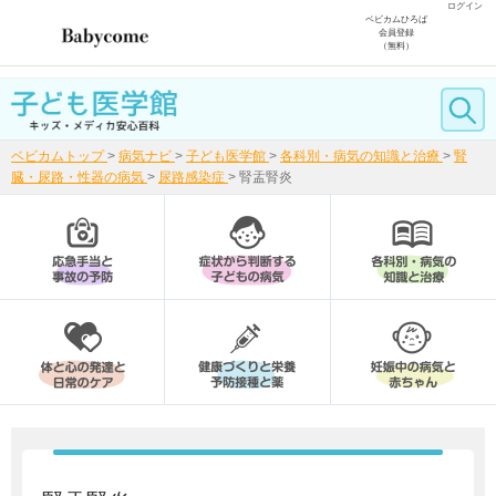
ログイン
ベビカムひろば
会員登録
（無料）
ベビカムトップ
>
病気ナビ
>
子ども医学館
>
各科別・病気の知識と治療
>
腎
臓・尿路・性器の病気
>
尿路感染症
>
腎盂腎炎