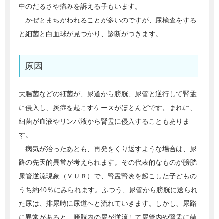
中のだるさや痛みを訴える子もいます。
かぜとまちがわれることが多いのですが、尿検査をする
と細菌と白血球が見つかり、診断がつきます。
原因
大腸菌などの細菌が、尿道から膀胱、尿管と逆行して腎盂
に侵入し、炎症を起こすケースがほとんどです。まれに、
細菌が血液やリンパ液から腎盂に侵入することもありま
す。
病気が治ったあとも、再発をくり返すような場合は、尿
路の先天的異常が考えられます。その代表的なものが膀胱
尿管逆流現象（ＶＵＲ）で、腎盂腎炎を起こした子どもの
うち約40％にみられます。ふつう、尿管から膀胱に送られ
た尿は、排尿時に尿道へと流れていきます。しかし、尿路
に異常があると、膀胱内の尿が逆流して尿管内や腎盂に菌