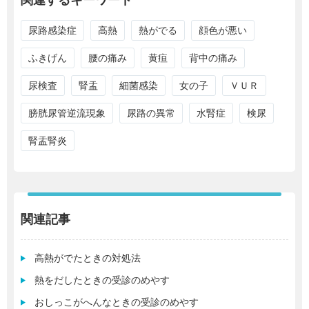
関連するキーワード
尿路感染症
高熱
熱がでる
顔色が悪い
ふきげん
腰の痛み
黄疸
背中の痛み
尿検査
腎盂
細菌感染
女の子
ＶＵＲ
膀胱尿管逆流現象
尿路の異常
水腎症
検尿
腎盂腎炎
関連記事
高熱がでたときの対処法
熱をだしたときの受診のめやす
おしっこがへんなときの受診のめやす