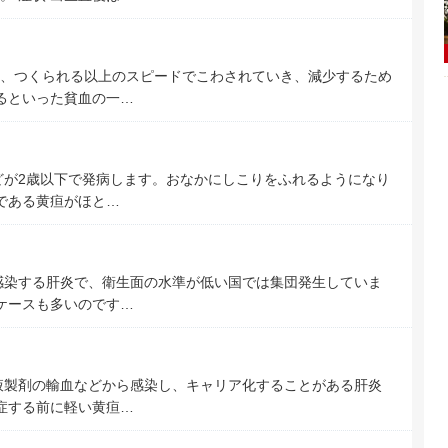
、つくられる以上のスピードでこわされていき、減少するため
するといった貧血の一…
どが2歳以下で発病します。おなかにしこりをふれるようになり
である黄疸がほと…
感染する肝炎で、衛生面の水準が低い国では集団発生していま
るケースも多いのです…
液製剤の輸血などから感染し、キャリア化することがある肝炎
発症する前に軽い黄疸…