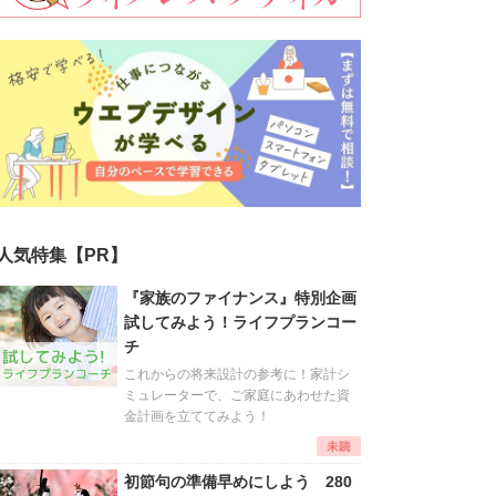
人気特集【PR】
『家族のファイナンス』特別企画
試してみよう！ライフプランコー
チ
これからの将来設計の参考に！家計シ
ミュレーターで、ご家庭にあわせた資
金計画を立ててみよう！
初節句の準備早めにしよう 280