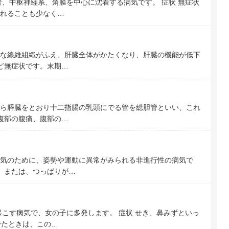
腎、中枢神経系、角膜を中心に沈着する病気です。 症状 無症状
れることも少なく…
な線維組織がふえ、肝臓全体がかたくなり、肝臓の機能が低下
んど無症状です。末期…
ら膵臓をとおり十二指腸の乳頭にでる管を総胆管といい、これ
上腹部の腹痛、腹部の…
気のために、姿勢や運動に異常がみられる非進行性の病気で
い、または、つっぱりが…
起こす病気で、女の子に多発します。 症状 せき、鼻みずといっ
でたときは、この…