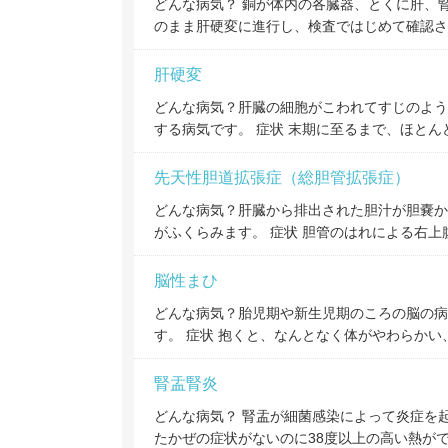
どんな病気？ 銅が体内の各臓器、とくに肝、
のまま肝硬変に進行し、検査ではじめて確認さ
肝硬変
どんな病気？肝臓の細胞がこわれてすじのよう
する病気です。 症状 末期に至るまで、ほと
先天性胆道拡張症（総胆管拡張症）
どんな病気？肝臓から排出された胆汁が胆嚢か
がふくらみます。 症状 胆管のはれによる右
脳性まひ
どんな病気？胎児期や新生児期のころの脳の病
す。 症状 抱くと、なんとなく体がやわらか
腎盂腎炎
どんな病気？ 腎盂が細菌感染によって炎症を
たかぜの症状がないのに38度以上の高い熱が