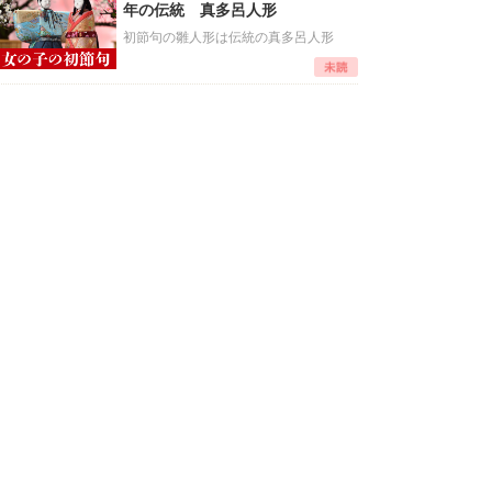
年の伝統 真多呂人形
初節句の雛人形は伝統の真多呂人形