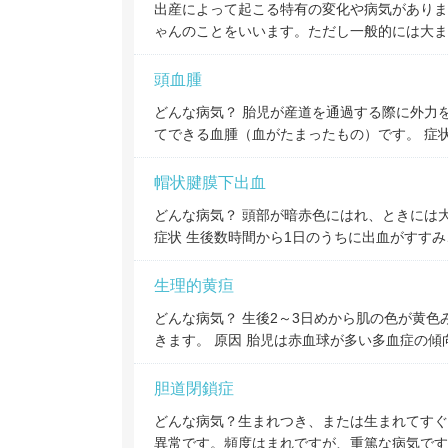
出産によって起こる特有の変化や病気がありま
ゃんのことをいいます。ただし一般的には大ま
頭血腫
どんな病気？ 胎児が産道を通過する際に外力
てできる血腫（血がたまったもの）です。 症
帽状腱膜下出血
どんな病気？ 頭部が暗赤色にはれ、ときには
症状 生後数時間から1日のうちに出血がすす
生理的黄疸
どんな病気？ 生後2～3日めから肌の色が黄色
きます。 原因 胎児は赤血球が多い多血症の傾
胆道閉鎖症
どんな病気？生まれつき、または生まれてすぐ
異常です。頻度はまれですが、重篤な病気です