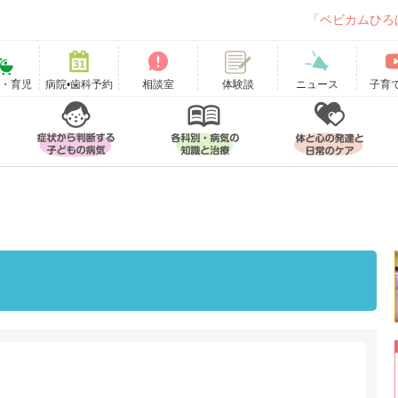
「ベビカムひろ
て・育児
病院•歯科予約
相談室
ニュース
子育
体験談