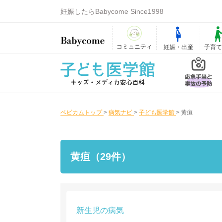
妊娠したらBabycome Since1998
コミュニティ
妊娠・出産
子育
ベビカムトップ
>
病気ナビ
>
子ども医学館
>
黄疸
黄疸（29件）
新生児の病気