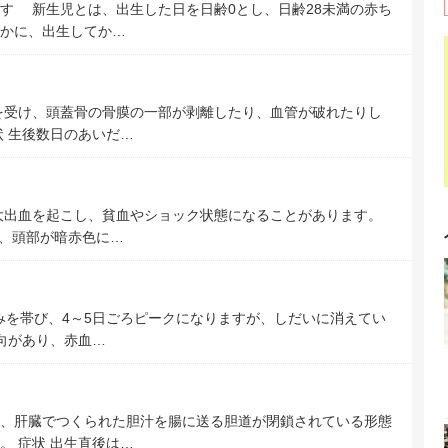
す 新生児とは、出生した日を日齢0とし、日齢28未満の赤ち
かに、出生してか…
を受け、頭蓋骨の骨膜の一部が剥離したり、血管が破れたりし
状 生後数日のあいだ…
大出血を起こし、貧血やショック状態になることがあります。
み、頭部が暗赤色に…
みを帯び、4～5日ごろピークになりますが、しだいに消えてい
向があり、赤血…
、肝臓でつくられた胆汁を腸に送る胆道が閉鎖されている形態
。 症状 出生直後は…