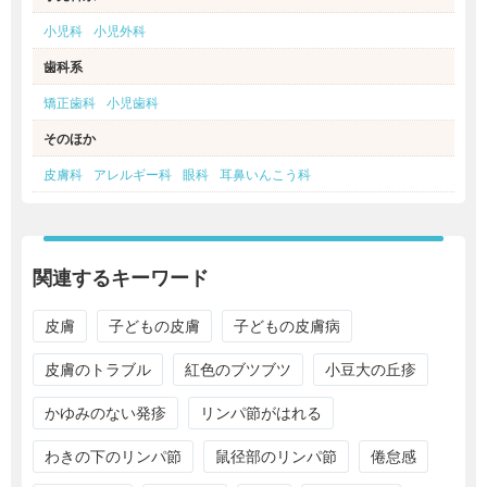
小児科
小児外科
歯科系
矯正歯科
小児歯科
そのほか
皮膚科
アレルギー科
眼科
耳鼻いんこう科
関連するキーワード
皮膚
子どもの皮膚
子どもの皮膚病
皮膚のトラブル
紅色のブツブツ
小豆大の丘疹
かゆみのない発疹
リンパ節がはれる
わきの下のリンパ節
鼠径部のリンパ節
倦怠感