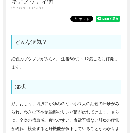
ギアノッティ病
(ぎあのってぃびょう)
どんな病気？
紅色のブツブツがみられ、生後6か月～12歳ころに好発し
ます。
症状
顔、おしり、四肢にかゆみのない小豆大の紅色の丘疹がみ
られ、わきの下や鼠径部のリンパ節がはれてきます。さら
に、全身の倦怠感、疲れやすい、食欲不振など肝炎の症状
が現れ、検査すると肝機能が低下していることがわかりま