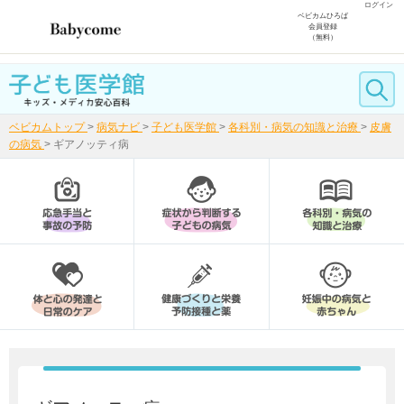
ログイン
ベビカムひろば
会員登録
（無料）
ベビカムトップ
>
病気ナビ
>
子ども医学館
>
各科別・病気の知識と治療
>
皮膚
の病気
>
ギアノッティ病