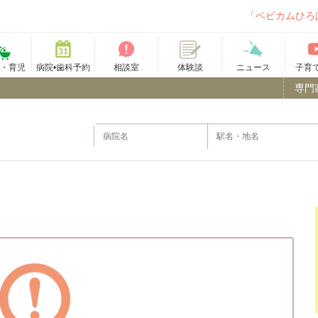
「ベビカムひろ
て・育児
病院•歯科予約
相談室
ニュース
子育
体験談
専門