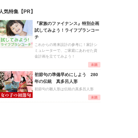
人気特集【PR】
『家族のファイナンス』特別企画
試してみよう！ライフプランコー
チ
これからの将来設計の参考に！家計シ
ミュレーターで、ご家庭にあわせた資
金計画を立ててみよう！
初節句の準備早めにしよう 280
年の伝統 真多呂人形
初節句の雛人形は伝統の真多呂人形