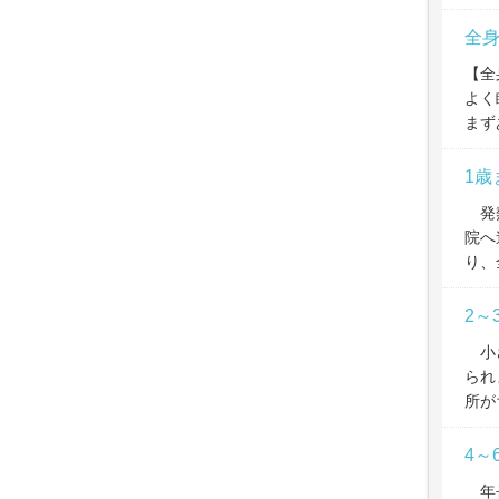
全
【全
よく
まず
1歳
発熱
院へ
り、
2～
小さ
られ
所が
4～
年長