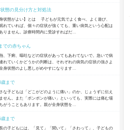
身状態の見分け方と対処法
身状態がよい】とは 子どもが元気でよく食べ、よく遊び、
眠れていれば、個々の症状が強くても、重い病気という心配は
ありません。診療時間内に受診すればだ…
までの赤ちゃん
、下痢、嘔吐などの症状があってもあわてないで。急いで病
連れていくかどうかの判断は、それぞれの病気の症状の強さよ
全身状態のよし悪しがめやすになります…
3歳まで
な子どもは「どこがどのように痛い」のか、じょうずに伝え
ません。また「ポンポンが痛い」といっても、実際には痛む場
ちがうこともあります。親が全身状態を…
6歳まで
の子どもには、「見て」「聞いて」「さわって」、子どもの