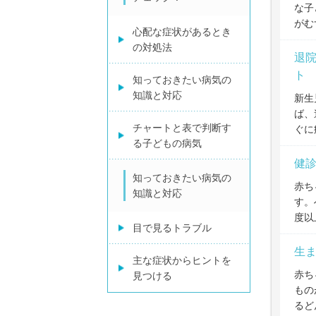
な子
がむ
心配な症状があるとき
の対処法
退院
ト
知っておきたい病気の
知識と対応
新生
ば、
チャートと表で判断す
ぐに
る子どもの病気
健
知っておきたい病気の
赤ち
知識と対応
す。
度以
目で見るトラブル
生
主な症状からヒントを
赤ち
見つける
もの
るど