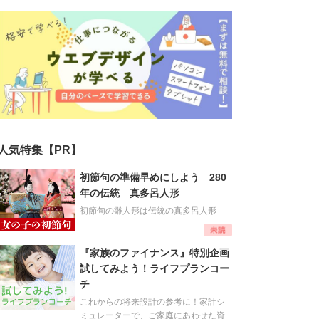
人気特集【PR】
初節句の準備早めにしよう 280
年の伝統 真多呂人形
初節句の雛人形は伝統の真多呂人形
『家族のファイナンス』特別企画
試してみよう！ライフプランコー
チ
これからの将来設計の参考に！家計シ
ミュレーターで、ご家庭にあわせた資