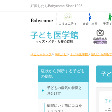
妊娠したらBabycome Since1998
コミュニティ
妊娠・出産
子育
ベビカムトップ
>
病気ナビ
>
子ども医学館
>
症状から判断
症状から判断する子ども
子ど
の病気
子どもの病気の特徴と
見分け方
子
病院にいく前にココを
日ご
チェック！