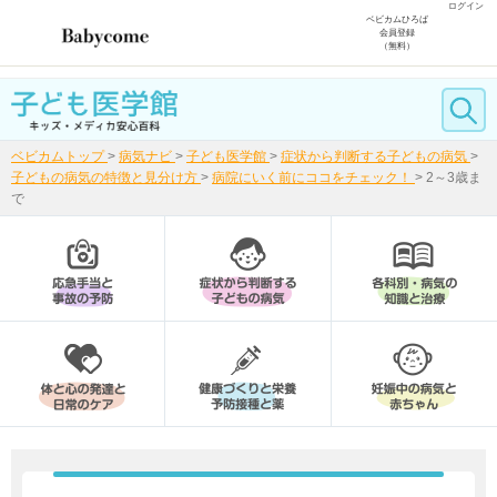
ログイン
ベビカムひろば
会員登録
（無料）
ベビカムトップ
>
病気ナビ
>
子ども医学館
>
症状から判断する子どもの病気
>
子どもの病気の特徴と見分け方
>
病院にいく前にココをチェック！
>
2～3歳ま
で