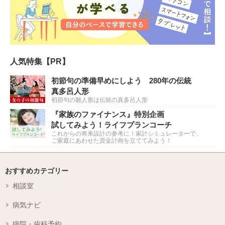
人気特集【PR】
初節句の準備早めにしよう 280年の伝統
真多呂人形
初節句の雛人形は伝統の真多呂人形
『家族のファイナンス』特別企画
試してみよう！ライフプランコーチ
これからの将来設計の参考に！家計シミュレーターで、
ご家庭にあわせた資金計画を立ててみよう！
おすすめカテゴリー
相談室
病気ナビ
病院・歯科予約