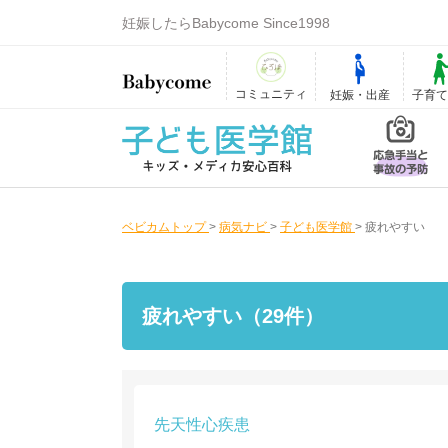
妊娠したらBabycome Since1998
コミュニティ
妊娠・出産
子育
ベビカムトップ
>
病気ナビ
>
子ども医学館
>
疲れやすい
疲れやすい（29件）
先天性心疾患