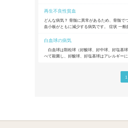
再生不良性貧血
どんな病気？ 骨髄に異常があるため、骨髄で
血小板がともに減少する病気です。 症状 一
白血球の病気
白血球は顆粒球（好酸球、好中球、好塩基球
べて殺菌し、好酸球、好塩基球はアレルギーに
1