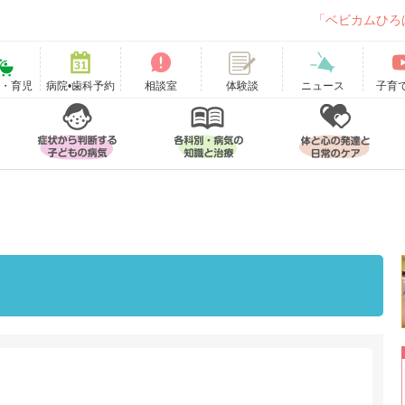
「ベビカムひろ
て・育児
病院•歯科予約
相談室
ニュース
子育
体験談