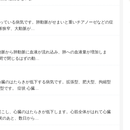
もっている病気です。肺動脈がせまいと重いチアノーゼなどの症
脈狭窄、大動脈が…
動脈から肺動脈に血液が流れ込み、肺への血液量が増加しま
時間で閉じるはずの動…
心臓のはたらきが低下する病気です。拡張型、肥大型、拘縮型
型です。 症状 心臓…
起こし、心臓のはたらきが低下します。心筋全体がはれて心臓
症状のあと、数日から…