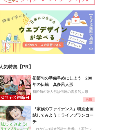
人気特集【PR】
初節句の準備早めにしよう 280
年の伝統 真多呂人形
初節句の雛人形は伝統の真多呂人形
『家族のファイナンス』特別企画
試してみよう！ライフプランコー
チ
これからの将来設計の参考に！家計シ