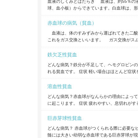
血液のしくみとはたらき 血液は、約55％の
球、血小板）からできています。白血球は、形
赤血球の病気（貧血）
血液は、体のすみずみから運ばれてきた二酸
これをガス交換といいます。 ガス交換がス
鉄欠乏性貧血
どんな病気？鉄分が不足して、ヘモグロビンの
れる貧血です。 症状 軽い場合はほとんど症
溶血性貧血
どんな病気？赤血球がなんらかの理由によって
に起こります。 症状 疲れやすい、息切れが
巨赤芽球性貧血
どんな病気？ 赤血球がつくられる際に必要な
髄には大きい幼弱な赤血球である巨赤芽球が現れ