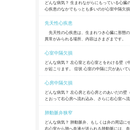
どんな病気？ 生まれながらにもっている心臓の
心疾患のなかでもっとも多いのが心室中隔欠損
先天性心疾患
先天性の心疾患は、生まれつき心臓に形態の
異常がみられる場所、内容はさまざまです。
心室中隔欠損
どんな病気？ 左心室と右心室とをわける壁（
が起こります。 症状 心室の中隔に穴があい
心房中隔欠損
どんな病気？ 左心房と右心房とのあいだの壁
とおって右心房へ流れ込み、さらに右心室へ流
肺動脈弁狭窄
どんな病気？ 肺動脈弁、もしくは弁の周辺に
右心室から肺へ血液が送られる肺動脈には、血