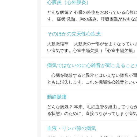
心膜炎（心外膜炎）
どんな病気？ 心臓の外側をおおっている心膜
す。 症状 発熱、胸の痛み、呼吸困難がおも
そのほかの先天性心疾患
大動脈縮窄 大動脈の一部がせまくなってい
い病気です。心室中隔欠損（「心室中隔欠損」
病気ではないのに心雑音が聞こえること
心臓を聴診すると異常とはいえない雑音が聞
ともに消失します。これを機能性心雑音とい
動静脈瘻
どんな病気？ 本来、毛細血管を経由してつな
る状態）のために、直接つながってしまう病気
血液・リンパ節の病気