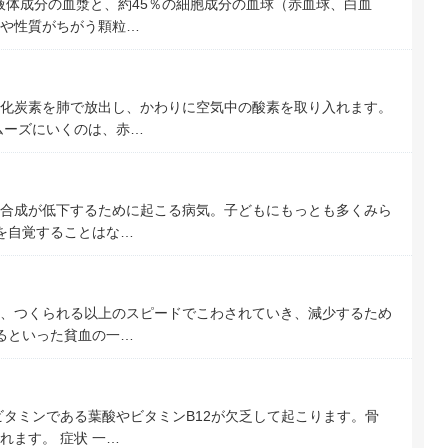
液体成分の血漿と、約45％の細胞成分の血球（赤血球、白血
や性質がちがう顆粒…
化炭素を肺で放出し、かわりに空気中の酸素を取り入れます。
ムーズにいくのは、赤…
合成が低下するために起こる病気。子どもにもっとも多くみら
状を自覚することはな…
、つくられる以上のスピードでこわされていき、減少するため
するといった貧血の一…
ビタミンである葉酸やビタミンB12が欠乏して起こります。骨
ます。 症状 一…