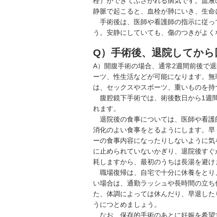
栓）ができてふさがれる病気です。血液
静脈で起こると、血栓が肺にいき、生命
手術後は、医師や看護師の指示に従っ
う。安静にしていても、傷のつきがよく
Q）手術後、退院してから
A）開腹手術の場合、通常2週間前後で
ーツ、性生活などが可能になります。無
は、セックスやスポーツ、重いものを持
腹腔鏡下手術では、術後数日から1週間
れます。
退院後の食事については、医師や看護
消化のよい食事をとるようにします。早
ーの食事内容になったりしないように気
に止められていないかぎり、退院後すぐ
耗しますから、最初のうちは長湯を避け
職場復帰は、自宅で十分に休養をとり
い場合は、通勤ラッシュや長時間の立ち
た、体調によっては休んだり、早退した
うにつとめましょう。
なお、保存的手術のあとに妊娠を希望す