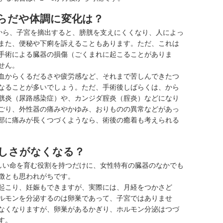
らだや体調に変化は？
から、子宮を摘出すると、膀胱を支えにくくなり、人によっ
また、
便秘
や下痢を訴えることもあります。ただ、これは
手術による臓器の損傷（ごくまれに起こることがありま
せん。
血からくるだるさや疲労感など、それまで苦しんできたつ
なることが多いでしょう。ただ、手術後しばらくは、から
胱炎（
尿路感染症
）や、カンジダ腟炎（
腟炎
）などになり
ごり、外性器の痛みやかゆみ、おりものの異常などがあっ
部に痛みが長くつづくようなら、術後の癒着も考えられる
しさがなくなる？
しい命を育む役割を持つだけに、女性特有の臓器のなかでも
徴とも思われがちです。
起こり、妊娠もできますが、実際には、月経をつかさど
ルモンを分泌するのは卵巣であって、子宮ではありませ
なくなりますが、卵巣があるかぎり、ホルモン分泌はつづ
す。