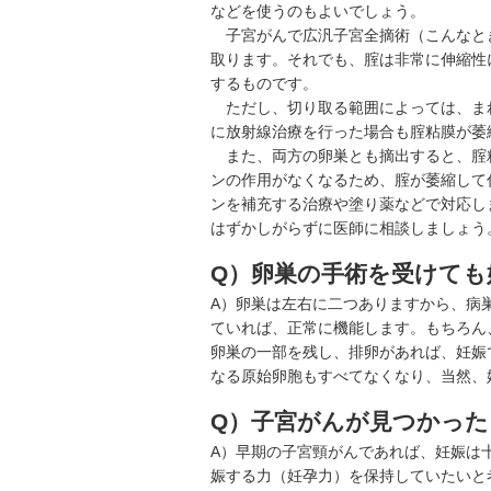
などを使うのもよいでしょう。
子宮がんで広汎子宮全摘術（
こんなと
取ります。それでも、腟は非常に伸縮性
するものです。
ただし、切り取る範囲によっては、ま
に放射線治療を行った場合も腟粘膜が萎
また、両方の卵巣とも摘出すると、腟
ンの作用がなくなるため、腟が萎縮して
ンを補充する治療や塗り薬などで対応し
はずかしがらずに医師に相談しましょう
Q）卵巣の手術を受けても
A）卵巣は左右に二つありますから、病
ていれば、正常に機能します。もちろん
卵巣の一部を残し、排卵があれば、妊娠
なる原始卵胞もすべてなくなり、当然、
Q）子宮がんが見つかっ
A）早期の子宮頸がんであれば、妊娠は
娠する力（妊孕力）を保持していたいと