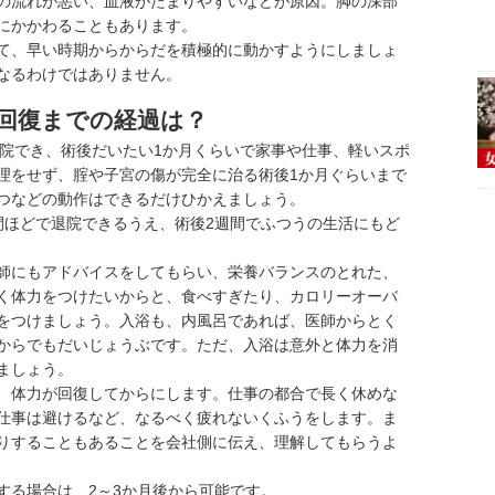
の流れが悪い、血液がたまりやすいなどが原因。脚の深部
にかかわることもあります。
て、早い時期からからだを積極的に動かすようにしましょ
なるわけではありません。
回復までの経過は？
退院でき、術後だいたい1か月くらいで家事や仕事、軽いスポ
理をせず、腟や子宮の傷が完全に治る術後1か月ぐらいまで
つなどの動作はできるだけひかえましょう。
ほどで退院できるうえ、術後2週間でふつうの生活にもど
師にもアドバイスをしてもらい、栄養バランスのとれた、
く体力をつけたいからと、食べすぎたり、カロリーオーバ
をつけましょう。入浴も、内風呂であれば、医師からとく
からでもだいじょうぶです。ただ、入浴は意外と体力を消
ましょう。
、体力が回復してからにします。仕事の都合で長く休めな
仕事は避けるなど、なるべく疲れないくふうをします。ま
りすることもあることを会社側に伝え、理解してもらうよ
る場合は、2～3か月後から可能です。