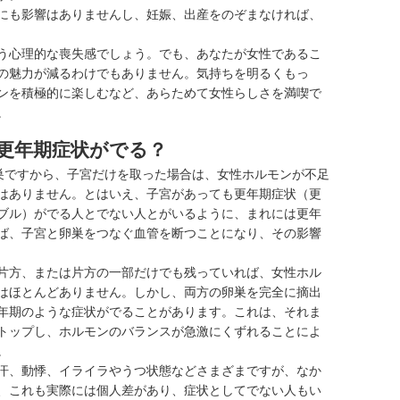
にも影響はありませんし、妊娠、出産をのぞまなければ、
う心理的な喪失感でしょう。でも、あなたが女性であるこ
の魅力が減るわけでもありません。気持ちを明るくもっ
ンを積極的に楽しむなど、あらためて女性らしさを満喫で
。
更年期症状がでる？
巣ですから、子宮だけを取った場合は、女性ホルモンが不足
はありません。とはいえ、子宮があっても更年期症状（
更
ブル
）がでる人とでない人とがいるように、まれには更年
ば、子宮と卵巣をつなぐ血管を断つことになり、その影響
片方、または片方の一部だけでも残っていれば、女性ホル
はほとんどありません。しかし、両方の卵巣を完全に摘出
年期のような症状がでることがあります。これは、それま
トップし、ホルモンのバランスが急激にくずれることによ
。
汗、動悸、イライラやうつ状態などさまざまですが、なか
、これも実際には個人差があり、症状としてでない人もい