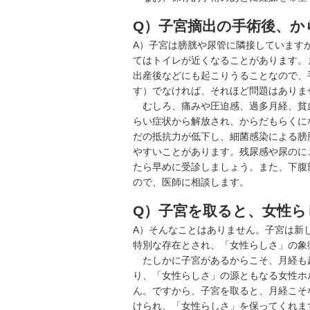
Q）子宮摘出の手術後、か
A）子宮は膀胱や尿管に隣接しています
てはトイレが近くなることがあります。
出産後などにも起こりうることなので、
す）でなければ、それほど問題はありま
むしろ、痛みや圧迫感、
過多月経
、貧
らい症状から解放され、からだもらくに
だの抵抗力が低下し、細菌感染による膀
やすいことがあります。残尿感や尿のに
たら早めに受診しましょう。また、下腹
ので、医師に相談します。
Q）子宮を取ると、女性ら
A）そんなことはありません。子宮は新
特別な存在とされ、「女性らしさ」の象
たしかに子宮があるからこそ、月経も
り、「女性らしさ」の源ともなる女性ホ
ん。ですから、子宮を取ると、月経こそ
けられ、「女性らしさ」を保ってくれま