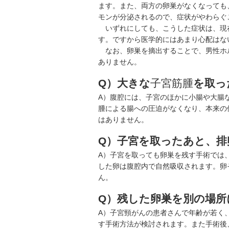
ます。また、両方の卵巣がなくなっても
モンが分泌されるので、症状がやわらぐ
いずれにしても、こうした症状は、現
す。ですから医学的にはあまり心配はな
なお、卵巣を摘出することで、男性ホ
ありません。
Q）大きな
子宮筋腫
を取っ
A）腹腔には、子宮のほかに小腸や大腸
腫による腸への圧迫がなくなり、本来の
はありません。
Q）子宮を取ったあと、排
A）子宮を取っても卵巣を残す手術では
した卵は腹腔内で自然吸収されます。卵
ん。
Q）残した卵巣を別の場所
A）子宮頸がんの患者さんで年齢が若く
す手術方法が検討されます。また手術後