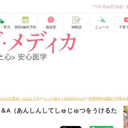
「ベビカムひろば」
て・育児
病院•歯科予約
相談室
ニュース
子育
体験談
からだの変化・心のようす
>
もっと知ろう自分のからだ
>
女性特有の病気で手術を
＆A
（あんしんしてしゅじゅつをうけるた