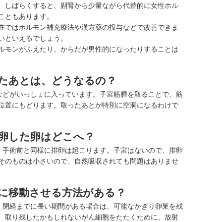
、しばらくすると、副腎から少量ながら代替的に女性ホル
こともあります。
在ではホルモン補充療法や漢方薬の投与などで改善できま
いといえるでしょう。
ルモンがふえたり、からだが男性的になったりすることは
たあとは、どうなるの？
などがいっしょに入っています。
子宮筋腫
を取ることで、筋
位置にもどります。取ったあとが特別に空洞になるわけで
卵した卵はどこへ？
、手術前と同様に排卵は起こります。子宮はないので、排卵
そのものは小さいので、自然吸収されても問題はありませ
に移動させる方法がある？
、閉経までに長い期間がある場合は、可能なかぎり卵巣を残
、取り残したかもしれないがん細胞をたたくために、放射