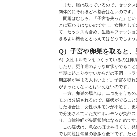
また、腟は残っているので、セックス
肉体的にそれほど不都合はないのです。
問題はむしろ、「子宮を失った」とい
とに変わりはないのですし、女性として
て、セックスも含め、生活やファッショ
きるよい機会ととらえてはどうでしょう
Q）子宮や卵巣を取ると、
A）女性ホルモンをつくっているのは卵
したり、
更年期
のような症状がでること
年期に起こりやすいからだの不調・トラ
期症状が早まる人もいます。子宮を取れ
がまったくないとはいえないのです。
一方、卵巣の場合は、二つあるうちの
モンは分泌されるので、症状がでること
した場合は、女性ホルモンが不足し、更
で分泌されていた女性ホルモンが突然ス
り、自律神経が失調状態になるためです
この症状は、急なのぼせやほてり、発
でも問題は骨量の急激な低下です。ただ