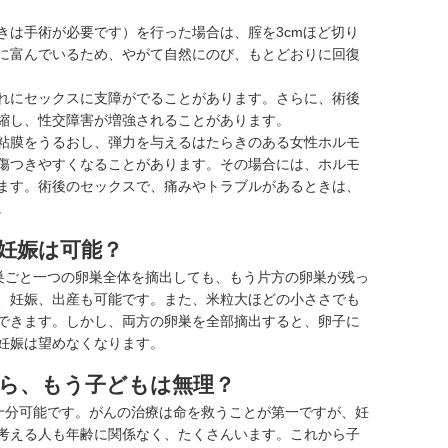
きは手術が必要です
）を行った場合は、腟を3cmほど切り
に富んでいるため、やがて自然にのび、もとどおりに回復
れにセックスに支障がでることがあります。さらに、術後
縮し、性交障害が増強されることがあります。
粘膜をうるおし、弾力を与えるはたらきのある女性ホルモ
傷つきやすくなることがあります。その場合には、ホルモ
ます。術後のセックスで、痛みやトラブルがあるときは、
。
妊娠は可能？
巣ごと一つの卵巣全体を摘出しても、もう片方の卵巣が残っ
、妊娠、出産も可能です。また、米粒大ほどの小ささでも
できます。しかし、両方の卵巣を全部摘出すると、卵子に
妊娠は望めなくなります。
たら、もう子どもは無理？
十分可能です。がんの治療は命を救うことが第一ですが、妊
考える人も年齢に関係なく、たくさんいます。これから子