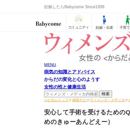
妊娠したらBabycome Since1998
コミュニティ
妊娠・出産
子育
MENU
病気の知識とアドバイス
からだの変化と心のようす
女性の性と健康生活
ベビカムトップ
>
病気ナビ
>
ウィメンズ・メディカ
>
安心して手術を受けるためのQ
めのきゅーあんどえー）