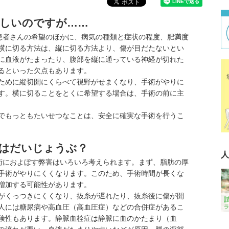
ほしいのですが……
患者さんの希望のほかに、病気の種類と症状の程度、肥満度
横に切る方法は、縦に切る方法より、傷が目だたないとい
に血液がたまったり、腹部を縦に通っている神経が切れた
るといった欠点もあります。
ために縦切開にくらべて視野がせまくなり、手術がやりに
す。横に切ることをとくに希望する場合は、手術の前に主
でもっともたいせつなことは、安全に確実な手術を行うこ
術はだいじょうぶ？
人
術におよぼす弊害はいろいろ考えられます。まず、脂肪の厚
手術がやりにくくなります。このため、手術時間が長くな
増加する可能性があります。
がくっつきにくくなり、抜糸が遅れたり、抜糸後に傷が開
人には
糖尿病
や高血圧（
高血圧症
）などの合併症があるこ
険性もあります。静脈血栓症は静脈に血のかたまり（血