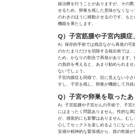
線治療を行うことがありますが、その際
せるため、卵巣を残した意味がなくなっ
のわきのほうに移動させるのです。もと
機能を果たします。
Q）子宮筋腫や子宮内膜症
A）保存的手術では残念ながら再発の可
のかたまりだけを切除する核出術では、
ため、かなりの割合で再発があります。
の負担を考えると、あまり勧められませ
ないでしょう。
子宮内膜症も同様で、目に見えない小さ
すし、子宮を残し、卵巣が機能して月経
Q）子宮や卵巣を取ったあ
A）子宮筋腫や
子宮がん
の手術で、子宮
にはまったく問題ありません。性的な満
が、感覚的にも影響はありません。むし
心してセックスを楽しめるようになった
安感や精神的な緊張感から、腟の乾燥が