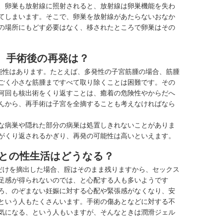
、卵巣も放射線に照射されると、放射線は卵巣機能を失わ
てしまいます。そこで、卵巣を放射線があたらないおなか
の場所にもどす必要はなく、移されたところで卵巣はその
、手術後の再発は？
能性はあります。たとえば、多発性の子宮筋腫の場合、筋腫
ごく小さな筋腫まですべて取り除くことは困難です。その
何回も核出術をくり返すことは、癒着の危険性やからだへ
んから、再手術は子宮を全摘することも考えなければなら
な病巣や隠れた部分の病巣は処置しきれないことがありま
がくり返されるかぎり、再発の可能性は高いといえます。
との性生活はどうなる？
だけを摘出した場合、腟はそのまま残りますから、セックス
足感が得られないのでは、と心配する人も多いようです
ろ、のぞまない妊娠に対する心配や緊張感がなくなり、安
という人もたくさんいます。手術の傷あとなどに対する不
気になる、という人もいますが、そんなときは潤滑ジェル