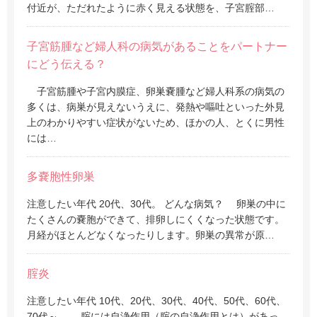
付近が、ただれたように赤く見える状態を、子宮腟部…
子宮筋腫など婦人科の病気があることをパートナー
にどう伝える？
子宮筋腫や子宮内膜症、卵巣嚢腫など婦人科系の病気の
多くは、病巣が見えないうえに、発熱や嘔吐といった外見
上のわかりやすい症状がないため、ほかの人、とくに男性
には…
多嚢胞性卵巣
注意したい年代 20代、30代。 どんな病気？ 卵巣の中に
たくさんの嚢胞ができて、排卵しにくくなった状態です。
月経がほとんどなくなったりします。卵巣の異常が原…
腟炎
注意したい年代 10代、20代、30代、40代、50代、60代、
70代～。 腟には自浄作用（腟の自浄作用とは）があっ