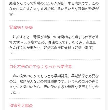
経過をたどって腎臓のはたらきが低下する病気です。この
なかにはさまざまな原因で起こるいろいろな種類の腎炎が
含…
腎臓病と妊娠
妊娠すると、腎臓が血液中の老廃物をろ過する仕事が通
常の30～50％増すため、健康な人でも、むくみ、高血圧、
たんぱく尿が出たり、妊娠高血圧症候群（妊娠中毒症）
（…
自分本来の声でなくなったら要注意
声の病気のなかでもっとも早期発見、早期治療が必要な
のは、喉頭がんなどの悪性腫瘍です。いつもの自分の声じ
ゃないと気づいたら、声の使いすぎや無理な発声をしなか
った…
潰瘍性大腸炎