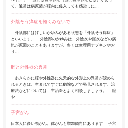
て、通常は病原菌が腟内に侵入しても感染しに…
外陰
そう
痒症を軽くみないで
外陰部にはげしいかゆみがある状態を「外陰そう痒症」
といいます。 外陰部のかゆみは、外陰炎や腟炎などの病
気が原因のこともありますが、多くは生理用ナプキンやお
り…
腟と外性器の異常
あきらかに腟や外性器に先天的な外形上の異常が認めら
れるときは、生まれてすぐに病院などで発見されます。治
療法などについては、主治医とよく相談しましょう。 腟
や…
子宮がん
日本人に多い頸がん。体がんも増加傾向にあります 子宮