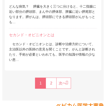
どんな病気？ 膵臓を大きく三つに分けると、十二指腸に
近い部分の膵頭部、まん中の膵体部、脾臓に近い膵尾部と
なります。膵がんは、膵頭部にできる膵頭部がんがもっと
も…
セカンド・オピニオンとは
セカンド・オピニオンとは、診断や治療方針について、
主治医以外の医師の意見を聞くことです。がんと診断され
たり、手術が必要といわれても、医学の知識や情報の少な
い患…
1
2
次へ