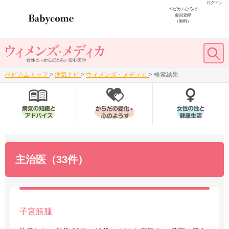
ログイン
ベビカムひろば
会員登録
（無料）
ベビカムトップ
>
病気ナビ
>
ウィメンズ・メディカ
>
検索結果
主治医（33件）
子宮筋腫