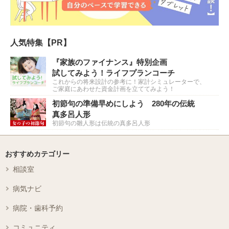
人気特集【PR】
『家族のファイナンス』特別企画
試してみよう！ライフプランコーチ
これからの将来設計の参考に！家計シミュレーターで、
ご家庭にあわせた資金計画を立ててみよう！
初節句の準備早めにしよう 280年の伝統
真多呂人形
初節句の雛人形は伝統の真多呂人形
おすすめカテゴリー
相談室
病気ナビ
病院・歯科予約
コミュニティ