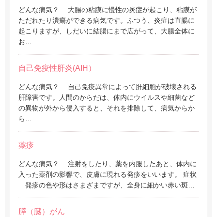
どんな病気？ 大腸の粘膜に慢性の炎症が起こり、粘膜が
ただれたり潰瘍ができる病気です。ふつう、炎症は直腸に
起こりますが、しだいに結腸にまで広がって、大腸全体に
お…
自己免疫性肝炎(AIH）
どんな病気？ 自己免疫異常によって肝細胞が破壊される
肝障害です。人間のからだは、体内にウイルスや細菌など
の異物が外から侵入すると、それを排除して、病気からか
ら…
薬疹
どんな病気？ 注射をしたり、薬を内服したあと、体内に
入った薬剤の影響で、皮膚に現れる発疹をいいます。 症状
発疹の色や形はさまざまですが、全身に細かい赤い斑…
膵（臓）がん