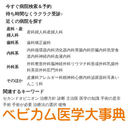
今すぐ病院検索＆予約
待ち時間なくラクラク受診♪
近くの病院を探す
産科・産
産科
婦人科
産婦人科
婦人科
歯科系
歯科
矯正歯科
内科
循環器内科
消化器内科
胃腸内科
肝臓内科
気管食
内科系
道内科
神経内科
血液内科
外科
整形外科
脳神経外科
リウマチ科
形成外科
乳腺外
外科系
科
美容外科
肛門外科
皮膚科
アレルギー科
精神科
心療内科
泌尿器科
耳鼻い
そのほか
んこう科
関連するキーワード
セカンドオピニオン
治療方針
診断
主治医
医学の知識
手術の是非
手術
手術が必要
治療法の選択
後悔