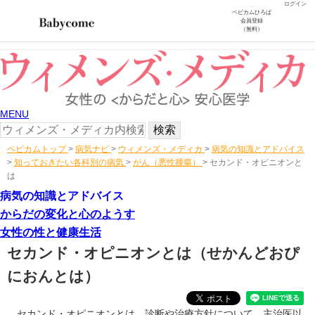
ログイン
ベビカムひろば
会員登録
（無料）
MENU
ベビカムトップ
>
病気ナビ
>
ウィメンズ・メディカ
>
病気の知識とアドバイス
>
知っておきたい各科別の病気
>
がん（悪性腫瘍）
>
セカンド・オピニオンと
は
病気の知識とアドバイス
からだの変化と心のようす
女性の性と健康生活
セカンド・オピニオンとは
（せかんどおぴ
におんとは）
セカンド・オピニオンとは、診断や治療方針について、主治医以