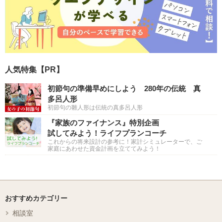
人気特集【PR】
初節句の準備早めにしよう 280年の伝統 真
多呂人形
初節句の雛人形は伝統の真多呂人形
『家族のファイナンス』特別企画
試してみよう！ライフプランコーチ
これからの将来設計の参考に！家計シミュレーターで、ご
家庭にあわせた資金計画を立ててみよう！
おすすめカテゴリー
相談室