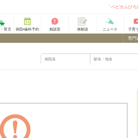
「ベビカムひろ
て・育児
病院•歯科予約
相談室
ニュース
子育
体験談
専門