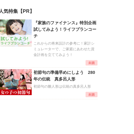
人気特集【PR】
『家族のファイナンス』特別企画
試してみよう！ライフプランコー
チ
これからの将来設計の参考に！家計シ
ミュレーターで、ご家庭にあわせた資
金計画を立ててみよう！
初節句の準備早めにしよう 280
年の伝統 真多呂人形
初節句の雛人形は伝統の真多呂人形