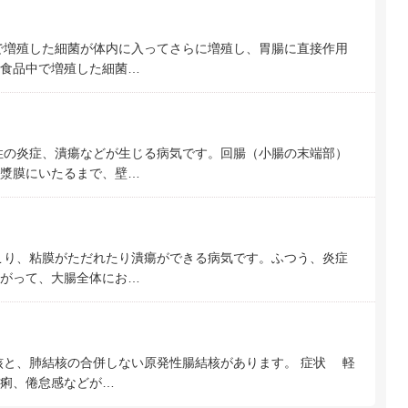
で増殖した細菌が体内に入ってさらに増殖し、胃腸に直接作用
食品中で増殖した細菌…
性の炎症、潰瘍などが生じる病気です。回腸（小腸の末端部）
漿膜にいたるまで、壁…
こり、粘膜がただれたり潰瘍ができる病気です。ふつう、炎症
がって、大腸全体にお…
と、肺結核の合併しない原発性腸結核があります。 症状 軽
痢、倦怠感などが…