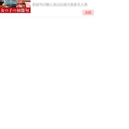
初節句の雛人形は伝統の真多呂人形