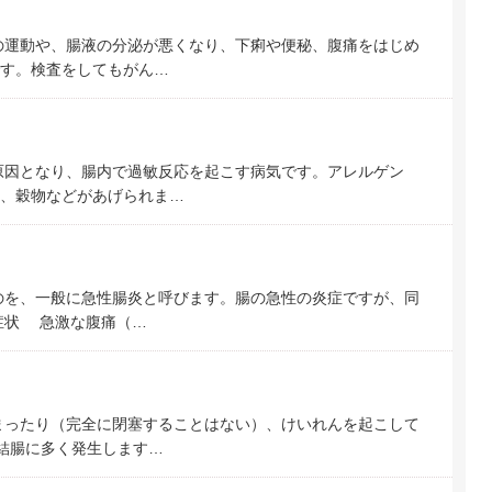
の運動や、腸液の分泌が悪くなり、下痢や便秘、腹痛をはじめ
す。検査をしてもがん…
原因となり、腸内で過敏反応を起こす病気です。アレルゲン
、穀物などがあげられま…
のを、一般に急性腸炎と呼びます。腸の急性の炎症ですが、同
症状 急激な腹痛（…
まったり（完全に閉塞することはない）、けいれんを起こして
結腸に多く発生します…