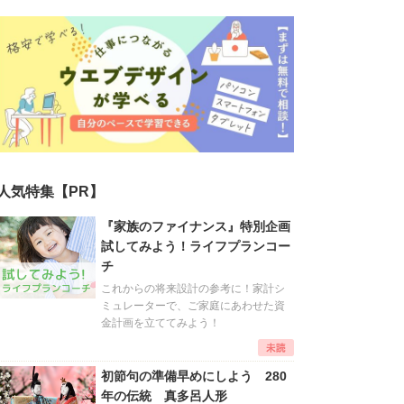
人気特集【PR】
『家族のファイナンス』特別企画
試してみよう！ライフプランコー
チ
これからの将来設計の参考に！家計シ
ミュレーターで、ご家庭にあわせた資
金計画を立ててみよう！
初節句の準備早めにしよう 280
年の伝統 真多呂人形