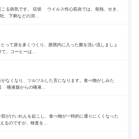
こる病気です。 症状 ウイルス性心筋炎では、発熱、せき、
吐、下痢などの消…
分とって尿を多くつくり、膀胱内に入った菌を洗い流しましょ
けて。コーヒーは…
苔がなくなり、ツルツルした舌になります。食べ物がしみた
因 唾液腺からの唾液…
一部がけいれんを起こし、食べ物が一時的に通りにくくなった
えるのですが、検査を…