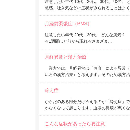
注意したい年代 10代、20代、30代、40
怠感、吐き気などの症状がみられることはよく
月経前緊張症（PMS）
注意したい年代 20代、30代。 どんな病気？ PMS
る1週間ほど前から現れるさまざま…
月経異常と漢方治療
漢方では、月経異常は「お血」による異常（
いろの漢方治療）と考えます。そのため漢方治
冷え症
からだのある部分だけ冷えるのが「冷え症」
かなくなって起こります。血液の循環が悪くな
こんな症状があったら要注意