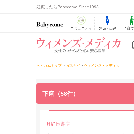
妊娠したらBabycome Since1998
コミュニティ
妊娠・出産
子育
ベビカムトップ
>
病気ナビ
>
ウィメンズ・メディカ
下痢（58件）
月経困難症