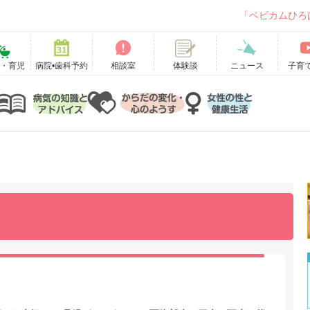
「ベビカムひろ
て・育児
病院•歯科予約
相談室
ニュース
子育
体験談