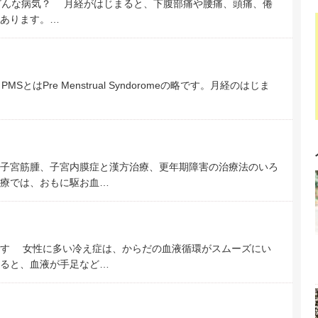
代。 どんな病気？ 月経がはじまると、下腹部痛や腰痛、頭痛、倦
あります。…
とはPre Menstrual Syndoromeの略です。月経のはじま
子宮筋腫、子宮内膜症と漢方治療、更年期障害の治療法のいろ
療では、おもに駆お血…
です 女性に多い冷え症は、からだの血液循環がスムーズにい
ると、血液が手足など…