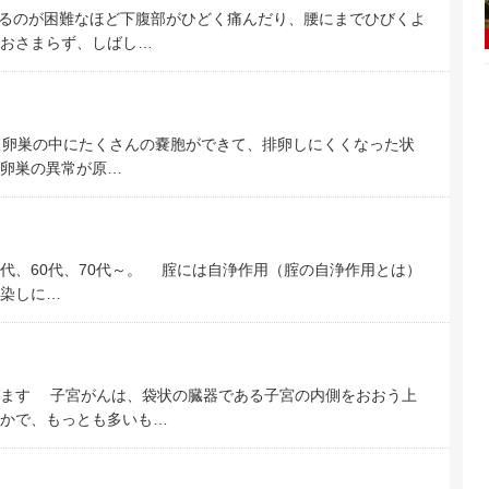
るのが困難なほど下腹部がひどく痛んだり、腰にまでひびくよ
おさまらず、しばし…
？ 卵巣の中にたくさんの嚢胞ができて、排卵しにくくなった状
卵巣の異常が原…
、50代、60代、70代～。 腟には自浄作用（腟の自浄作用とは）
染しに…
ります 子宮がんは、袋状の臓器である子宮の内側をおおう上
かで、もっとも多いも…