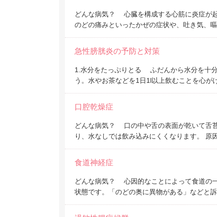
どんな病気？ 心臓を構成する心筋に炎症が起
のどの痛みといったかぜの症状や、吐き気、嘔
急性膀胱炎の予防と対策
1.水分をたっぷりとる ふだんから水分を十
う。水やお茶などを1日1l以上飲むことを心が
口腔乾燥症
どんな病気？ 口の中や舌の表面が乾いて舌
り、水なしでは飲み込みにくくなります。 原
食道神経症
どんな病気？ 心因的なことによって食道の
状態です。「のどの奥に異物がある」などと訴