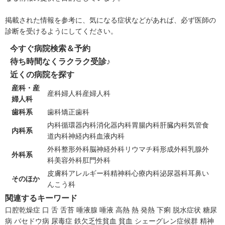
掲載された情報を参考に、気になる症状などがあれば、必ず医師の
診断を受けるようにしてください。
今すぐ病院検索＆予約
待ち時間なくラクラク受診♪
近くの病院を探す
産科・産
産科
婦人科
産婦人科
婦人科
歯科系
歯科
矯正歯科
内科
循環器内科
消化器内科
胃腸内科
肝臓内科
気管食
内科系
道内科
神経内科
血液内科
外科
整形外科
脳神経外科
リウマチ科
形成外科
乳腺外
外科系
科
美容外科
肛門外科
皮膚科
アレルギー科
精神科
心療内科
泌尿器科
耳鼻い
そのほか
んこう科
関連するキーワード
口腔乾燥症
口
舌
舌苔
唾液腺
唾液
高熱
熱
発熱
下痢
脱水症状
糖尿
病
バセドウ病
尿毒症
鉄欠乏性貧血
貧血
シェーグレン症候群
精神