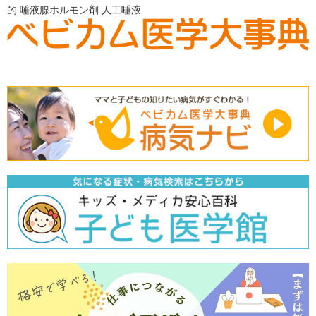
的
唾液腺ホルモン剤
人工唾液