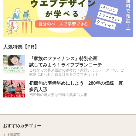
人気特集【PR】
『家族のファイナンス』特別企画
試してみよう！ライフプランコーチ
これからの将来設計の参考に！家計シミュレーターで、ご
家庭にあわせた資金計画を立ててみよう！
初節句の準備早めにしよう 280年の伝統 真
多呂人形
初節句の雛人形は伝統の真多呂人形
おすすめカテゴリー
相談室