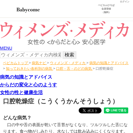
ログイン
ベビカムひろば
会員登録
（無料）
MENU
ベビカムトップ
>
病気ナビ
>
ウィメンズ・メディカ
>
病気の知識とアドバイス
>
知っておきたい各科別の病気
>
口腔・舌・のどの病気
>
口腔乾燥症
病気の知識とアドバイス
からだの変化と心のようす
女性の性と健康生活
口腔乾燥症
（こうくうかんそうしょう）
どんな病気？
口の中や舌の表面が乾いて舌苔がなくなり、ツルツルした舌にな
ります。食べ物がしみたり、水なしでは飲み込みにくくなります。