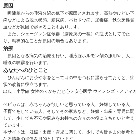
原因
唾液腺からの唾液分泌の低下が原因とされます。高熱やひどい下
痢などによる脱水状態、
糖尿病
、
バセドウ病
、尿毒症、
鉄欠乏性貧
血
などが原因で起きることもあります。
また、
シェーグレン症候群
（膠原病の一種）の症状としてでた
り、精神的なことが原因の場合もあります。
治療
原因となる病気の治療を行い、唾液腺ホルモン剤の服用や、人工
唾液の噴霧を行います。
あなたへのひとこと
ひんぱんにお茶や水をとって口の中をつねに湿らせておくと、症
状の改善に役立ちます。
出典：
小学館 女性の＜からだと心＞安心医学 ウィメンズ・メディカ
ベビカムは、赤ちゃんが欲しいと思っている人、妊娠している人、
子育てをしている人、そしてその家族など、妊娠・出産・育児に関
して、少しでも不安や悩みをお持ちの方々のお役に立ちたいと考え
ています。
本サイトは、妊娠・出産・育児に関して、少しでも皆さまの参考と
なる情報の提供を目的としています。