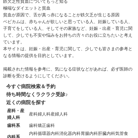
鉄欠乏性貧血についてもっと知る
極端なダイエットと貧血
貧血が原因で、舌が真っ赤になることが
鉄欠乏が生じる原因
ベビカムは、赤ちゃんが欲しいと思っている人、妊娠している人、
子育てをしている人、そしてその家族など、妊娠・出産・育児に関
して、少しでも不安や悩みをお持ちの方々のお役に立ちたいと考え
ています。
本サイトは、妊娠・出産・育児に関して、少しでも皆さまの参考と
なる情報の提供を目的としています。
掲載された情報を参考に、気になる症状などがあれば、必ず医師の
診断を受けるようにしてください。
今すぐ病院検索＆予約
待ち時間なくラクラク受診♪
近くの病院を探す
産科・産
産科
婦人科
産婦人科
婦人科
歯科系
歯科
矯正歯科
内科
循環器内科
消化器内科
胃腸内科
肝臓内科
気管食
内科系