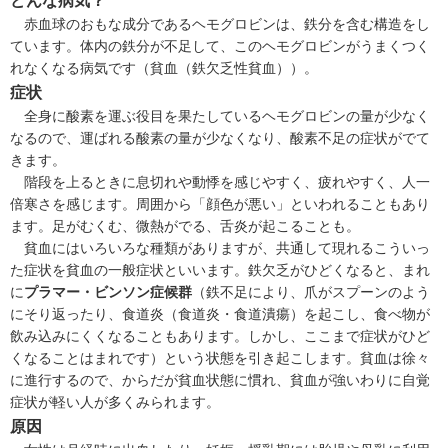
赤血球のおもな成分であるヘモグロビンは、鉄分を含む構造をし
ています。体内の鉄分が不足して、このヘモグロビンがうまくつく
れなくなる病気です（
貧血（鉄欠乏性貧血）
）。
症状
全身に酸素を運ぶ役目を果たしているヘモグロビンの量が少なく
なるので、運ばれる酸素の量が少なくなり、酸素不足の症状がでて
きます。
階段を上るときに息切れや動悸を感じやすく、疲れやすく、人一
倍寒さを感じます。周囲から「顔色が悪い」といわれることもあり
ます。足がむくむ、微熱がでる、舌炎が起こることも。
貧血にはいろいろな種類がありますが、共通して現れるこういっ
た症状を貧血の一般症状といいます。鉄欠乏がひどくなると、まれ
に
プラマー・ビンソン症候群
（鉄不足により、爪がスプーンのよう
にそり返ったり、食道炎（
食道炎・食道潰瘍
）を起こし、食べ物が
飲み込みにくくなることもあります。しかし、ここまで症状がひど
くなることはまれです）という状態を引き起こします。貧血は徐々
に進行するので、からだが貧血状態に慣れ、貧血が強いわりに自覚
症状が軽い人が多くみられます。
原因