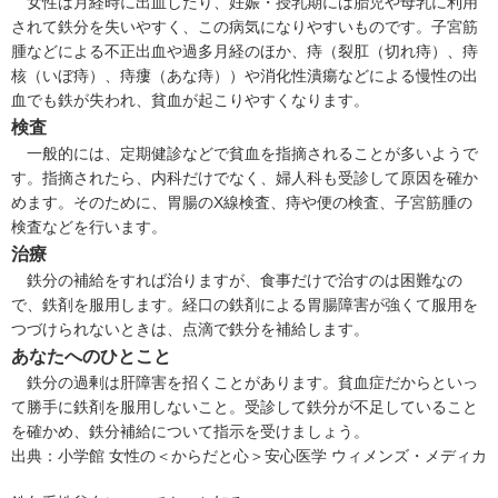
女性は月経時に出血したり、妊娠・授乳期には胎児や母乳に利用
されて鉄分を失いやすく、この病気になりやすいものです。
子宮筋
腫
などによる不正出血や
過多月経
のほか、痔（
裂肛（切れ痔）
、
痔
核（いぼ痔）
、
痔瘻（あな痔）
）や
消化性潰瘍
などによる慢性の出
血でも鉄が失われ、貧血が起こりやすくなります。
検査
一般的には、定期健診などで貧血を指摘されることが多いようで
す。指摘されたら、内科だけでなく、婦人科も受診して原因を確か
めます。そのために、胃腸のX線検査、痔や便の検査、子宮筋腫の
検査などを行います。
治療
鉄分の補給をすれば治りますが、食事だけで治すのは困難なの
で、鉄剤を服用します。経口の鉄剤による胃腸障害が強くて服用を
つづけられないときは、点滴で鉄分を補給します。
あなたへのひとこと
鉄分の過剰は肝障害を招くことがあります。貧血症だからといっ
て勝手に鉄剤を服用しないこと。受診して鉄分が不足していること
を確かめ、鉄分補給について指示を受けましょう。
出典：
小学館 女性の＜からだと心＞安心医学 ウィメンズ・メディカ