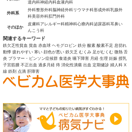
道内科
神経内科
血液内科
外科
整形外科
脳神経外科
リウマチ科
形成外科
乳腺外
外科系
科
美容外科
肛門外科
皮膚科
アレルギー科
精神科
心療内科
泌尿器科
耳鼻い
そのほか
んこう科
関連するキーワード
鉄欠乏性貧血
貧血
赤血球
ヘモグロビン
鉄分
酸素
酸素不足
息切れ
動悸
疲れやすい
寒い
顔色が悪い
鉄欠乏
むくみ
足がむくむ
微熱
舌
炎
プラマー・ビンソン症候群
食道炎
嚥下障害
月経
生理
妊娠
授乳
子宮筋腫
不正出血
過多月経
痔
消化性潰瘍
出血
定期健診
婦人科
X
線
鉄剤
点滴
肝障害