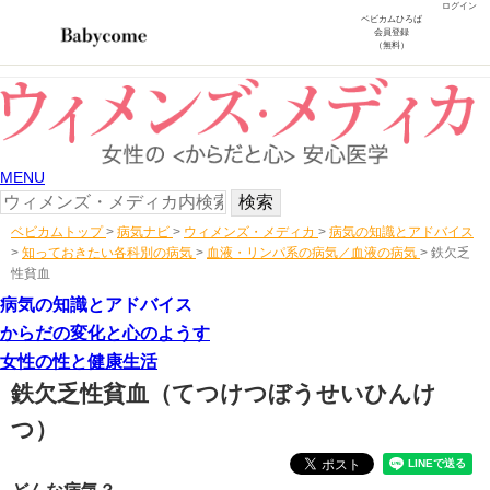
ログイン
ベビカムひろば
会員登録
（無料）
MENU
ベビカムトップ
>
病気ナビ
>
ウィメンズ・メディカ
>
病気の知識とアドバイス
>
知っておきたい各科別の病気
>
血液・リンパ系の病気／血液の病気
>
鉄欠乏
性貧血
病気の知識とアドバイス
からだの変化と心のようす
女性の性と健康生活
鉄欠乏性貧血
（てつけつぼうせいひんけ
つ）
どんな病気？