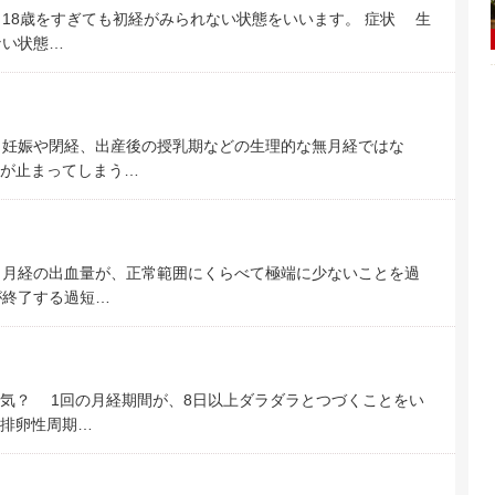
？ 18歳をすぎても初経がみられない状態をいいます。 症状 生
ない状態…
？ 妊娠や閉経、出産後の授乳期などの生理的な無月経ではな
が止まってしまう…
？ 月経の出血量が、正常範囲にくらべて極端に少ないことを過
が終了する過短…
んな病気？ 1回の月経期間が、8日以上ダラダラとつづくことをい
排卵性周期…