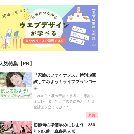
人気特集【PR】
『家族のファイナンス』特別企画
試してみよう！ライフプランコー
チ
これからの将来設計の参考に！家計シ
ミュレーターで、ご家庭にあわせた資
金計画を立ててみよう！
初節句の準備早めにしよう 280
年の伝統 真多呂人形