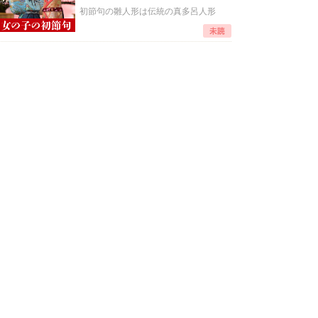
初節句の雛人形は伝統の真多呂人形