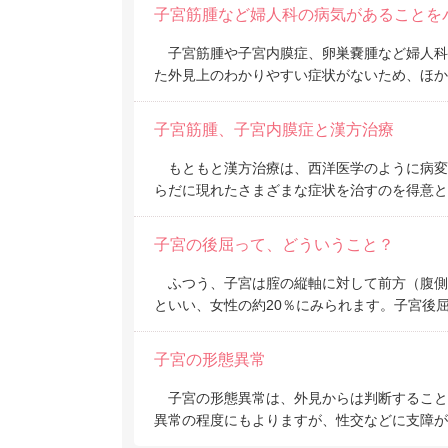
子宮筋腫など婦人科の病気があることを
子宮筋腫や子宮内膜症、卵巣嚢腫など婦人科
た外見上のわかりやすい症状がないため、ほか
子宮筋腫、子宮内膜症と漢方治療
もともと漢方治療は、西洋医学のように病変
らだに現れたさまざまな症状を治すのを得意
子宮の後屈って、どういうこと？
ふつう、子宮は腟の縦軸に対して前方（腹側
といい、女性の約20％にみられます。子宮後
子宮の形態異常
子宮の形態異常は、外見からは判断すること
異常の程度にもよりますが、性交などに支障が