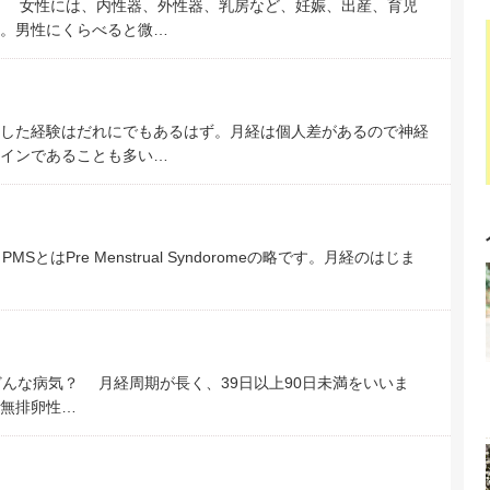
気 女性には、内性器、外性器、乳房など、妊娠、出産、育児
。男性にくらべると微…
した経験はだれにでもあるはず。月経は個人差があるので神経
インであることも多い…
とはPre Menstrual Syndoromeの略です。月経のはじま
。 どんな病気？ 月経周期が長く、39日以上90日未満をいいま
無排卵性…