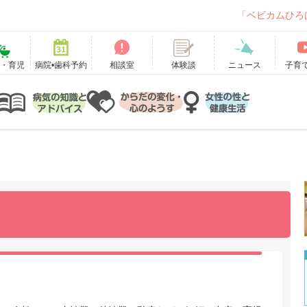
「ベビカムひろ
て・育児
病院•歯科予約
相談室
ニュース
子育
体験談