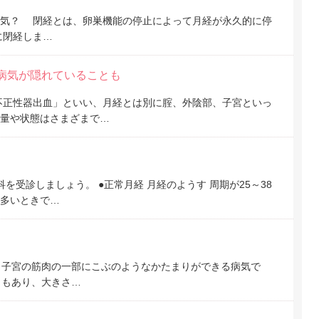
んな病気？ 閉経とは、卵巣機能の停止によって月経が永久的に停
に閉経しま…
病気が隠れていることも
不正性器出血」といい、月経とは別に腟、外陰部、子宮といっ
量や状態はさまざまで…
受診しましょう。 ●正常月経 月経のようす 周期が25～38
は多いときで…
？ 子宮の筋肉の一部にこぶのようなかたまりができる病気で
ともあり、大きさ…