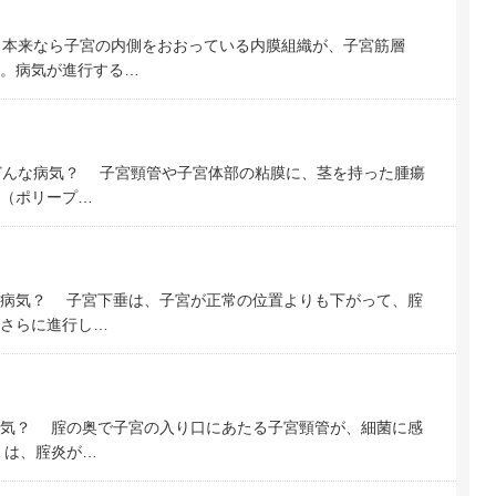
？ 本来なら子宮の内側をおおっている内膜組織が、子宮筋層
。病気が進行する…
代。 どんな病気？ 子宮頸管や子宮体部の粘膜に、茎を持った腫瘍
（ポリープ…
どんな病気？ 子宮下垂は、子宮が正常の位置よりも下がって、腟
さらに進行し…
んな病気？ 腟の奥で子宮の入り口にあたる子宮頸管が、細菌に感
くは、腟炎が…