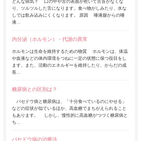
どんな病気？ 口の中や舌の表面が乾いて舌苔がなくな
り、ツルツルした舌になります。食べ物がしみたり、水な
しでは飲み込みにくくなります。 原因 唾液腺からの唾
液…
内分泌（ホルモン）・代謝の異常
ホルモンは生命を維持するための物質 ホルモンは、体温
や血液などの体内環境をつねに一定の状態に保つ役目をし
ます。また、活動のエネルギーを維持したり、からだの成
長…
糖尿病との区別は？
バセドウ病と糖尿病は、「十分食べているのにやせる」
などの症状が似ているほか、高血糖でまちがえられること
もあります。 しかし、慢性的に高血糖がつづく糖尿病と
ち…
バセドウ病の治療法