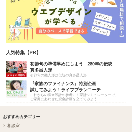
人気特集【PR】
初節句の準備早めにしよう 280年の伝統
真多呂人形
初節句の雛人形は伝統の真多呂人形
『家族のファイナンス』特別企画
試してみよう！ライフプランコーチ
これからの将来設計の参考に！家計シミュレーターで、
ご家庭にあわせた資金計画を立ててみよう！
おすすめカテゴリー
相談室