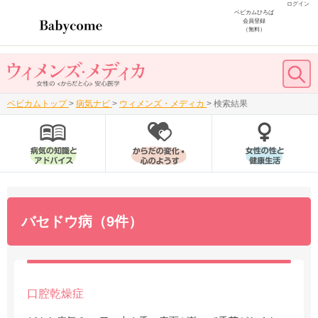
ログイン
ベビカムひろば
会員登録
（無料）
ベビカムトップ
>
病気ナビ
>
ウィメンズ・メディカ
>
検索結果
バセドウ病（9件）
口腔乾燥症