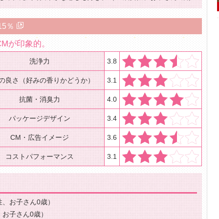
15％
CMが印象的。
洗浄力
3.8
の良さ（好みの香りかどうか）
3.1
抗菌・消臭力
4.0
パッケージデザイン
3.4
CM・広告イメージ
3.6
コストパフォーマンス
3.1
性、お子さん0歳）
、お子さん0歳）