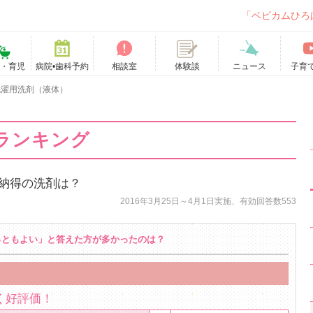
「ベビカムひろ
て・育児
病院•歯科予約
相談室
ニュース
子育
体験談
洗濯用洗剤（液体）
ランキング
納得の洗剤は？
2016年3月25日～4月1日実施、有効回答数553
っともよい」と答えた方が多かったのは？
く好評価！