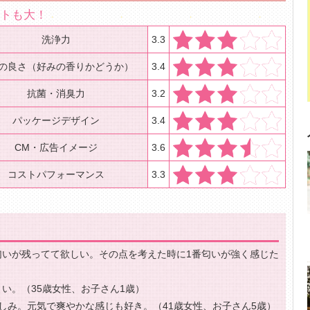
クトも大！
洗浄力
3.3
の良さ（好みの香りかどうか）
3.4
抗菌・消臭力
3.2
パッケージデザイン
3.4
CM・広告イメージ
3.6
コストパフォーマンス
3.3
匂いが残ってて欲しい。その点を考えた時に1番匂いが強く感じた
い。（35歳女性、お子さん1歳）
しみ。元気で爽やかな感じも好き。（41歳女性、お子さん5歳）