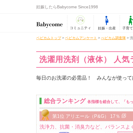
妊娠したらBabycome Since1998
コミュニティ
妊娠・出産
子育
ベビカムトップ
>
ベビカムアンケート
>
べビカム調査隊
>
洗濯用洗剤（液体） 人気
毎日のお洗濯の必需品！ みんなが使って
総合ランキング
各指標を総合して、「も
第1位 アリエール（P&G） 17％
洗浄力、抗菌・消臭力など、バランスよ