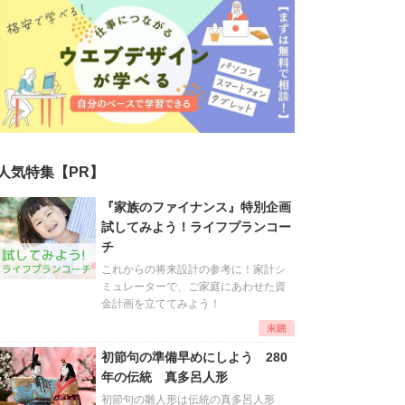
人気特集【PR】
『家族のファイナンス』特別企画
試してみよう！ライフプランコー
チ
これからの将来設計の参考に！家計シ
ミュレーターで、ご家庭にあわせた資
金計画を立ててみよう！
初節句の準備早めにしよう 280
年の伝統 真多呂人形
初節句の雛人形は伝統の真多呂人形