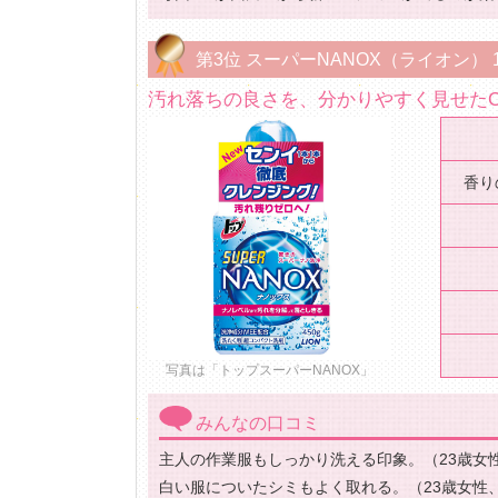
第3位 スーパーNANOX（ライオン） 
汚れ落ちの良さを、分かりやすく見せた
香り
写真は「トップスーパーNANOX」
みんなの口コミ
主人の作業服もしっかり洗える印象。（23歳女
白い服についたシミもよく取れる。（23歳女性