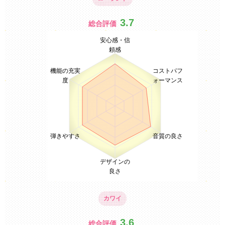
3.7
総合評価
安心感・信
頼感
機能の充実
コストパフ
度
ォーマンス
弾きやすさ
音質の良さ
デザインの
良さ
カワイ
3.6
総合評価