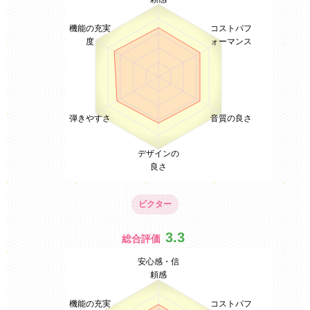
機能の充実
コストパフ
度
ォーマンス
弾きやすさ
音質の良さ
デザインの
良さ
ビクター
3.3
総合評価
安心感・信
頼感
機能の充実
コストパフ