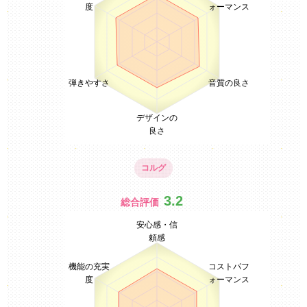
度
ォーマンス
弾きやすさ
音質の良さ
デザインの
良さ
コルグ
3.2
総合評価
安心感・信
頼感
機能の充実
コストパフ
度
ォーマンス