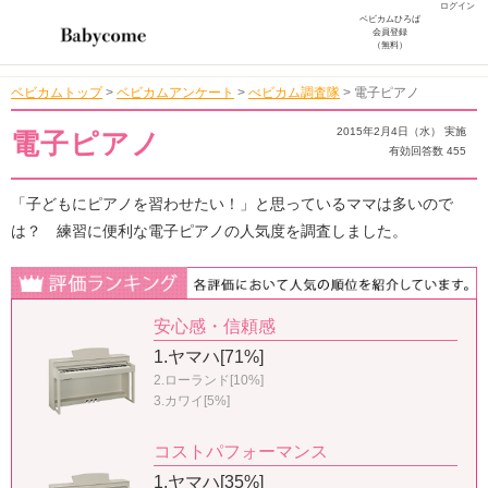
ログイン
ベビカムひろば
会員登録
（無料）
ベビカムトップ
>
ベビカムアンケート
>
べビカム調査隊
>
電子ピアノ
2015年2月4日（水） 実施
電子ピアノ
有効回答数 455
「子どもにピアノを習わせたい！」と思っているママは多いので
は？ 練習に便利な電子ピアノの人気度を調査しました。
安心感・信頼感
1.ヤマハ[71%]
2.ローランド[10%]
3.カワイ[5%]
コストパフォーマンス
1.ヤマハ[35%]