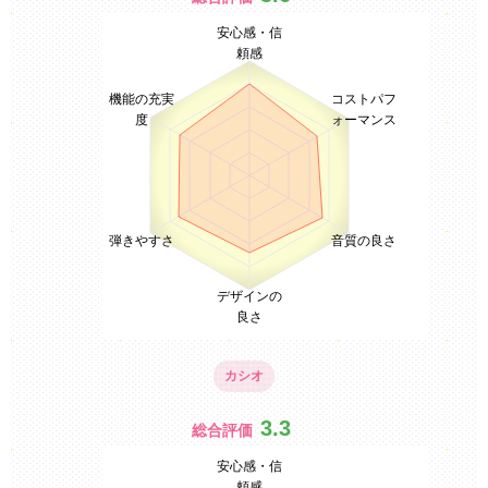
安心感・信
頼感
機能の充実
コストパフ
度
ォーマンス
弾きやすさ
音質の良さ
デザインの
良さ
カシオ
3.3
総合評価
安心感・信
頼感