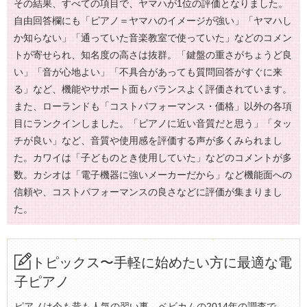
その結果、すべての項目で、ヤマハが1位の評価となりました。
自由回答欄にも「ピアノ＝ヤマハのイメージが強い」「ヤマハし
か知らない」「通っていた音楽教室で使っていた」などのコメン
トが寄せられ、知名度の高さは抜群。「鍵盤の重さがちょうど良
い」「音が心地よい」「不具合があっても質問回答がすぐに来
る」など、機能やサポート面もバランスよく評価されています。
また、ローランドも「コストパフォーマンス・価格」以外の各項
目にランクインしました。「ピアノに近い音質だと思う」「タッ
チが良い」など、音質や使用感を評価する声が多くみられまし
た。カワイは「子どものとき使用していた」などのコメントが多
数。カシオは「電子機器に強いメーカーだから」など機能面への
信頼や、コストパフォーマンスの良さなどに評価が集まりまし
た。
トピックス〜手軽に始めたい方に最適な電
子ピアノ
ピアノは今も昔も人気の習い事。ベビカムの2014年の調査で