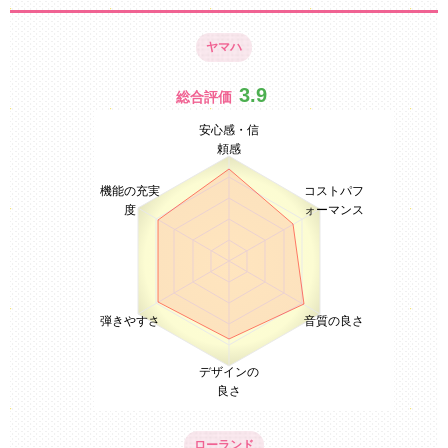
ヤマハ
3.9
総合評価
安心感・信
頼感
機能の充実
コストパフ
度
ォーマンス
弾きやすさ
音質の良さ
デザインの
良さ
ローランド