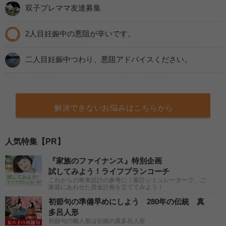
双子プレママ友達募集
2人目妊娠中の悪阻が辛いです。
二人目妊娠中つわり、悪阻アドバイスください。
解決できないお悩みはこちらから
人気特集【PR】
『家族のファイナンス』特別企画
試してみよう！ライフプランコーチ
これからの将来設計の参考に！家計シミュレーターで、ご
家庭にあわせた資金計画を立ててみよう！
初節句の準備早めにしよう 280年の伝統 真
多呂人形
初節句の雛人形は伝統の真多呂人形