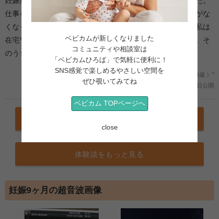
妊娠が分かった時、ストレスが多かった仕事をしていました。
仕事を辞めたけど、その後すぐコロナの影響で主人の仕事がな
くなった。今家賃を払えない状況になって色々不安です。私は
ベビカムが新しくなりました
在宅ワークの仕事を探していますが、まだ決めていません。そ
コミュニティや相談室は
のうち状況がよくなると信じています。
「ベビカムひろば」で気軽に便利に！
SNS感覚で楽しめるやさしい空間を
"妊娠9ヶ月 34週 /初めての妊娠 (神奈川県/Hoshi999 /39歳 ）"
ぜひ覗いてみてね
2020年05月08日公開
ベビカム TOPページへ
体験談を投稿する
close
体験談をもっと見る
妊娠9ヶ月の超音波画像