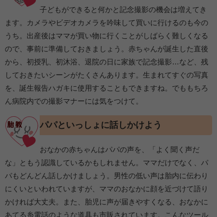
子どもができると何かと記念撮影の機会は増えてき
ます。カメラやビデオカメラを吟味して買いに行けるのも今の
うち。出産後はママが買い物に行くことがしばらく難しくなる
ので、事前に準備しておきましょう。赤ちゃんが誕生した直後
から、初授乳、初沐浴、退院の日に家族で記念撮影…など、残
しておきたいシーンがたくさんあります。生まれてすぐの写真
を、誕生報告ハガキに使用することもできますね。でももちろ
ん病院内での撮影マナーには気をつけて。
パパといっしょに話しかけよう
おなかの赤ちゃんはパパの声を、「よく聞く声だ
な」ともう認識しているかもしれません。ママだけでなく、パ
パもどんどん話しかけましょう。男性の低い声は胎内に伝わり
にくいといわれていますが、ママのおなかに顔を近づけて語り
かければ大丈夫。また、胎児に声が届きやすくなる、おなかに
あてる糸電話のような道具も市販されています。こんなツール