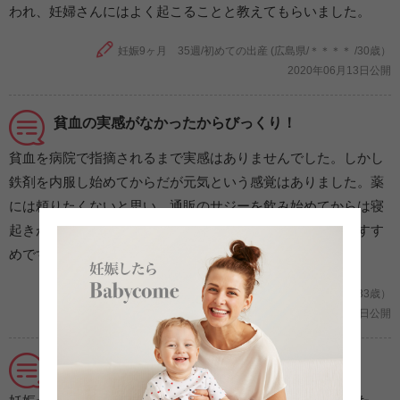
われ、妊婦さんにはよく起こることと教えてもらいました。
妊娠9ヶ月 35週/初めての出産 (広島県/＊＊＊＊ /30歳）
2020年06月13日公開
貧血の実感がなかったからびっくり！
貧血を病院で指摘されるまで実感はありませんでした。しかし
鉄剤を内服し始めてからだが元気という感覚はありました。薬
には頼りたくないと思い、通販のサジーを飲み始めてからは寝
起きがすっきりとして身体が軽くなった感じがします。おすす
めです！
妊娠9ヶ月 33週/初めての出産 (千葉県/ちよこ/33歳）
2020年06月02日公開
コロナの影響で不安な毎日