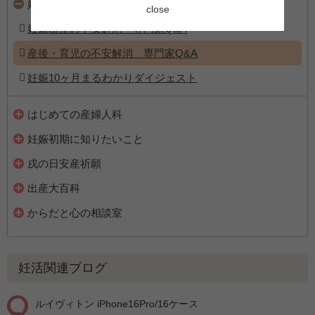
妊娠の不安解消
close
妊娠出産の不安解消 専門家Q&A
産後・育児の不安解消 専門家Q&A
妊娠10ヶ月まるわかりダイジェスト
はじめての産婦人科
妊娠初期に知りたいこと
戌の日安産祈願
出産大百科
からだと心の相談室
妊活関連ブログ
ルイヴィトン iPhone16Pro/16ケース