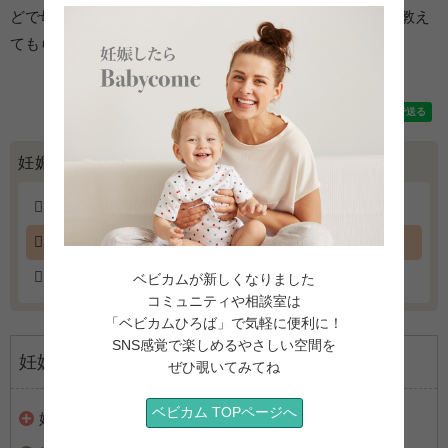
どで母乳の相談に乗ってくれる助産院や病院の母乳外来を教え
てもらってください。
妊娠の不安解消の記事一覧
妊娠出産の不安解消 専門家Q&A
産後・育児の不安解消 専門家Q&A
妊娠10ヶ月まるわかりダイジェスト
ベビカムが新しくなりました
コミュニティや相談室は
「ベビカムひろば」で気軽に便利に！
SNS感覚で楽しめるやさしい空間を
妊娠
ぜひ覗いてみてね
ベビカム TOPページへ
妊娠大百科