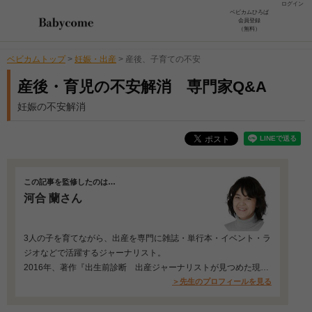
ログイン
ベビカムひろば
会員登録
（無料）
ベビカムトップ
>
妊娠・出産
>
産後、子育ての不安
産後・育児の不安解消 専門家Q&A
妊娠の不安解消
この記事を監修したのは…
河合 蘭さん
3人の子を育てながら、出産を専門に雑誌・単行本・イベント・ラ
ジオなどで活躍するジャーナリスト。
2016年、著作『出生前診断 出産ジャーナリストが見つめた現状
と未来』（朝日新聞出版）で…
＞先生のプロフィールを見る