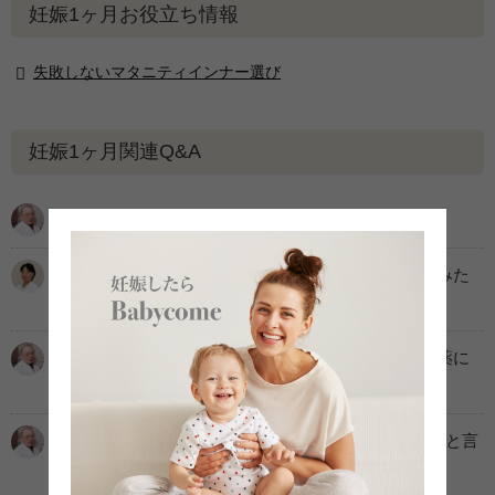
妊娠1ヶ月お役立ち情報
失敗しないマタニティインナー選び
妊娠1ヶ月関連Q&A
妊娠初期、性交でオルガスムスを感じるのは
病院からの指示はないけど、バースプランを書いてみた
い
パニック障害をわずらいながら妊娠。妊娠中に飲む薬に
不安があり…
妊娠8週。心拍は確認できたけれど、卵黄嚢が大きいと言
われ心配です。