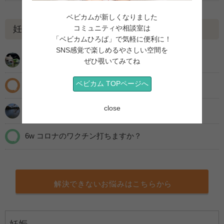
ベビカムが新しくなりました
コミュニティや相談室は
妊娠1ヶ月関連コミュニティ
「ベビカムひろば」で気軽に便利に！
SNS感覚で楽しめるやさしい空間を
双子プレママ友達募集
ぜひ覗いてみてね
ベビカム TOPページへ
2人目妊娠中の悪阻が辛いです。
close
二人目妊娠中つわり、悪阻アドバイスください。
6w コロナのワクチン打ちますか？
解決できないお悩みはこちらから