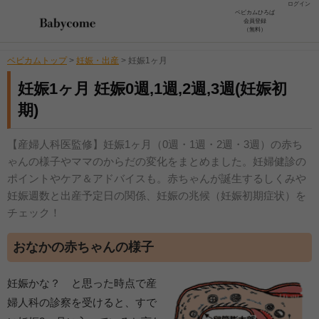
ログイン
ベビカムひろば
会員登録
（無料）
ベビカムトップ
>
妊娠・出産
>
妊娠1ヶ月
妊娠1ヶ月 妊娠0週,1週,2週,3週(妊娠初
期)
【産婦人科医監修】妊娠1ヶ月（0週・1週・2週・3週）の赤ち
ゃんの様子やママのからだの変化をまとめました。妊婦健診の
ポイントやケア＆アドバイスも。赤ちゃんが誕生するしくみや
妊娠週数と出産予定日の関係、妊娠の兆候（妊娠初期症状）を
チェック！
おなかの赤ちゃんの様子
妊娠かな？ と思った時点で産
婦人科の診察を受けると、すで