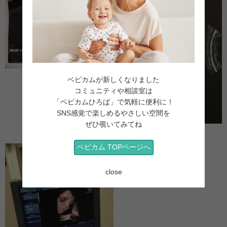
妊娠8ヶ月（28週4日）
ベビカムが新しくなりました
コミュニティや相談室は
「ベビカムひろば」で気軽に便利に！
SNS感覚で楽しめるやさしい空間を
ぜひ覗いてみてね
妊娠8ヶ月（28週4日）
ベビカム TOPページへ
close