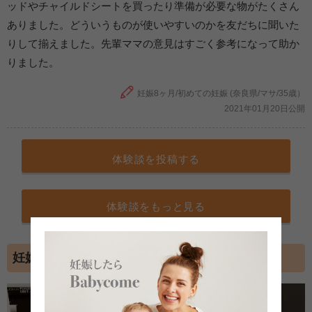
ッドやチャイルドシートを買ったり準備が必要な物がたくさん
ありました。どういうものが使いやすいのかを友だちに聞いた
りして揃えました。先輩ママの意見はすごく参考になって助か
りました。
妊娠8ヶ月/初めての妊娠 (奈良県/マサ/35歳）
2021年01月20日公開
体験談を投稿する
体験談をもっと見る
妊娠8ヶ月の超音波写真