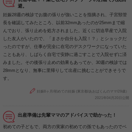
避。
妊娠28週の検診でお腹の張りが強いことを指摘され、子宮頸管
長を確認してみたところ、以前32mmあったのが25mmまで縮
んでおり、張り止めを処方されました。近くに切迫早産で入院
した友人がいたので、「まさか自分も入院！？」とショックだ
ったのですが、仕事が完全に在宅のデスクワークになっていた
こともあり、しばらく自宅で安静に過ごすことで入院せずに済
みました。その後張り止めの効果もあってか、30週の検診では
28mmとなり、無事に里帰りして出産に挑むことができそうで
す。
妊娠8ヶ月/初めての妊娠 (東京都/あおばくんのママ/29歳）
2021年04月20日公開
出産準備は先輩ママのアドバイスで助かった！
初めての子どもで、両方の実家の初めての孫でもあったのでベ