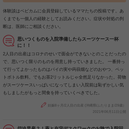
体験談はベビカムに会員登録しているママたちの投稿です。あ
くまでも一個人の経験としてお読みください。症状や対処の判
断は、医師にご相談ください。
思いつくものを入院準備したらスーツケース一杯
に！！
2人目の出産はコロナのせいで面会ができないとのことだったの
で、思いつく限りのものを用意し持っていきました。 一番持っ
て行ってよかったものはパイの実や蒟蒻畑などのおやつ、ペッ
トボトル飲料。でもお茶2リットルじゃ全然足りなかった。荷物
がスーツケースいっぱいになってしまい入院前は恥ずかしい気
もしましたがもっと間食を持っていくべきでした。
妊娠8ヶ月/2人目の出産 (沖縄県/ふたりまま/29歳）
2021年06月11日公開
切迫早産？！薬と在宅デスクワークのお陰で入院回