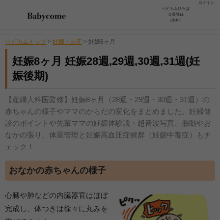
ログイン
ベビカムひろば
会員登録
（無料）
ベビカムトップ
>
妊娠・出産
>
妊娠8ヶ月
妊娠8ヶ月 妊娠28週,29週,30週,31週(妊
娠後期)
【産婦人科医監修】妊娠8ヶ月（28週・29週・30週・31週）の
赤ちゃんの様子やママのからだの変化をまとめました。妊婦健
診のポイントや先輩ママの妊娠体験談・超音波写真、胎動やお
なかの張り、体重管理と妊娠高血圧症候群（妊娠中毒症）もチ
ェック！
おなかの赤ちゃんの様子
心臓や肺などの内臓器官はほぼ
完成し、体つきは徐々に丸みを