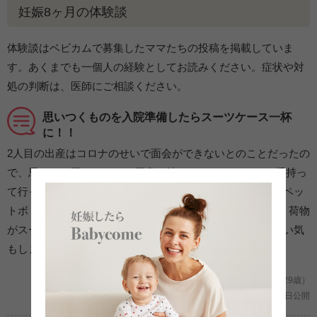
妊娠8ヶ月の体験談
体験談はベビカムで募集したママたちの投稿を掲載していま
す。あくまでも一個人の経験としてお読みください。症状や対
処の判断は、医師にご相談ください。
思いつくものを入院準備したらスーツケース一杯
に！！
2人目の出産はコロナのせいで面会ができないとのことだったの
で、思いつく限りのものを用意し持っていきました。 一番持っ
て行ってよかったものはパイの実や蒟蒻畑などのおやつ、ペッ
トボトル飲料。でもお茶2リットルじゃ全然足りなかった。荷物
がスーツケースいっぱいになってしまい入院前は恥ずかしい気
もしましたがもっと間食を持っていくべきでした。
妊娠8ヶ月/2人目の出産 (沖縄県/ふたりまま/29歳）
2021年06月11日公開