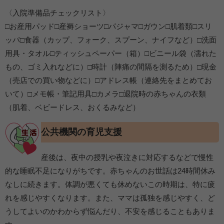
〈入院準備品チェックリスト〉
□お産用パッド□産褥ショーツ□パジャマ□ガウン□肌着類□スリ
ッパ□食器（カップ、フォーク、スプーン、ナイフなど）□洗面
用具・タオル□ティッシュペーパー（箱）□ビニール袋（濡れた
もの、ゴミ入れなどに）□時計（陣痛の間隔を測るため）□現金
（売店での買い物などに）□アドレス帳（連絡先をまとめてお
いて）□メモ帳・筆記用具□カメラ□退院時の赤ちゃんの衣類
（肌着、ベビードレス、おくるみなど）
公共機関の育児支援
産後は、夜中の授乳や夜泣きに対応するなどで慢性
的な睡眠不足になりがちです。赤ちゃんのお世話は24時間休み
なしに続きます。体調が悪くても休めないこの時期は、特に疲
れを感じやすくなります。また、ママは孤独を感じやすく、ど
うしてよいのかわからず悩んだり、不安を感じることもありま