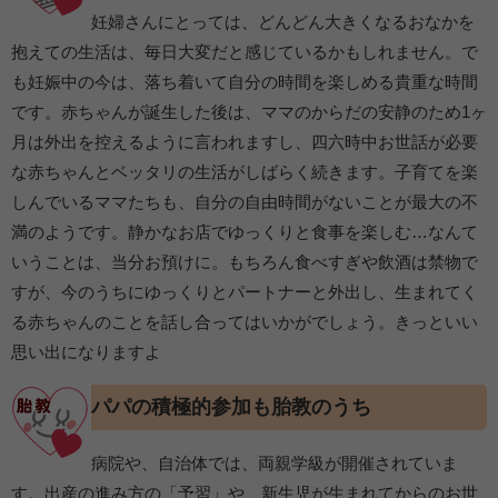
妊婦さんにとっては、どんどん大きくなるおなかを
抱えての生活は、毎日大変だと感じているかもしれません。で
も妊娠中の今は、落ち着いて自分の時間を楽しめる貴重な時間
です。赤ちゃんが誕生した後は、ママのからだの安静のため1ヶ
月は外出を控えるように言われますし、四六時中お世話が必要
な赤ちゃんとベッタリの生活がしばらく続きます。子育てを楽
しんでいるママたちも、自分の自由時間がないことが最大の不
満のようです。静かなお店でゆっくりと食事を楽しむ…なんて
いうことは、当分お預けに。もちろん食べすぎや飲酒は禁物で
すが、今のうちにゆっくりとパートナーと外出し、生まれてく
る赤ちゃんのことを話し合ってはいかがでしょう。きっといい
思い出になりますよ
パパの積極的参加も胎教のうち
病院や、自治体では、両親学級が開催されていま
す。出産の進み方の「予習」や、新生児が生まれてからのお世