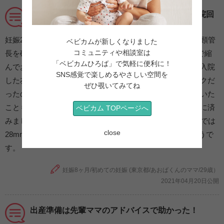
切迫早産？！薬と在宅デスクワークのお陰で入院回
避。
妊娠28週の検診でお腹の張りが強いことを指摘され、子宮頸管
ベビカムが新しくなりました
コミュニティや相談室は
長を確認してみたところ、以前32mmあったのが25mmまで縮
「ベビカムひろば」で気軽に便利に！
んでおり、張り止めを処方されました。近くに切迫早産で入院
SNS感覚で楽しめるやさしい空間を
した友人がいたので、「まさか自分も入院！？」とショックだ
ぜひ覗いてみてね
ったのですが、仕事が完全に在宅のデスクワークになっていた
こともあり、しばらく自宅で安静に過ごすことで入院せずに済
ベビカム TOPページへ
みました。その後張り止めの効果もあってか、30週の検診では
close
28mmとなり、無事に里帰りして出産に挑むことができそうで
す。
妊娠8ヶ月/初めての妊娠 (東京都/あおばくんのママ/29歳）
2021年04月20日公開
出産準備は先輩ママのアドバイスで助かった！