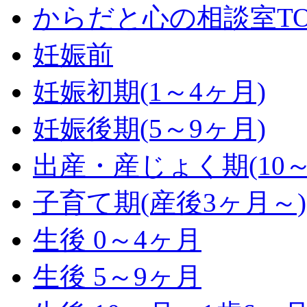
からだと心の相談室TO
妊娠前
妊娠初期(1～4ヶ月)
妊娠後期(5～9ヶ月)
出産・産じょく期(10～
子育て期(産後3ヶ月～)
生後 0～4ヶ月
生後 5～9ヶ月