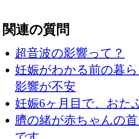
関連の質問
超音波の影響って？
妊娠がわかる前の暮ら
影響が不安
妊娠6ヶ月目で、おた
臍の緒が赤ちゃんの首
です