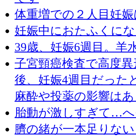
体重増での２人目妊娠
妊娠中におたふくにな
39歳、妊娠6週目。
子宮頸癌検査で高度異
後、妊娠4週目だった
麻酔や投薬の影響はあ
胎動が激しすぎて…へ
臍の緒が一本足りない