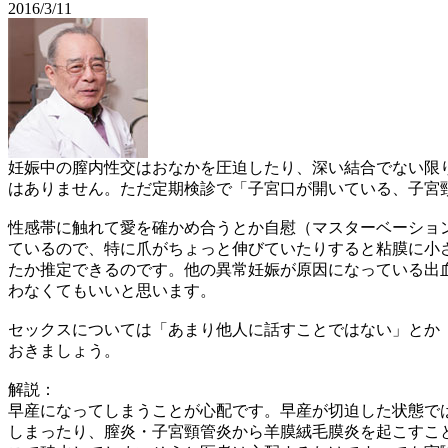
2016/3/11
妊娠中の膣内性交はおなかを圧迫したり、深い結合でない限
はありません。ただ定期検診で「子宮口が開いている、子宮
性感帯に触れて愛を確かめ合うとか自慰（マスターベーショ
ているので、特に爪がちょっと伸びていたりすると粘膜に小
たか推定できるのです。他の異常妊娠が原因になっている出
わなくてもいいと思います。
セックスについては「あまり他人に話すことではない」とか
おきましょう。
解説：
早産になってしまうことが心配です。早産が切迫した状態で
しまったり、膣炎・子宮頸管炎から羊膜絨毛膜炎を起こすこ