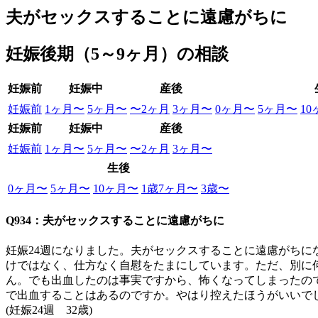
夫がセックスすることに遠慮がちに
妊娠後期（5～9ヶ月）の相談
妊娠前
妊娠中
産後
妊娠前
1ヶ月〜
5ヶ月〜
〜2ヶ月
3ヶ月〜
0ヶ月〜
5ヶ月〜
1
妊娠前
妊娠中
産後
妊娠前
1ヶ月〜
5ヶ月〜
〜2ヶ月
3ヶ月〜
生後
0ヶ月〜
5ヶ月〜
10ヶ月〜
1歳7ヶ月〜
3歳〜
Q934：夫がセックスすることに遠慮がちに
妊娠24週になりました。夫がセックスすることに遠慮がち
けではなく、仕方なく自慰をたまにしています。ただ、別に
ん。でも出血したのは事実ですから、怖くなってしまったの
で出血することはあるのですか。やはり控えたほうがいいで
(妊娠24週 32歳)