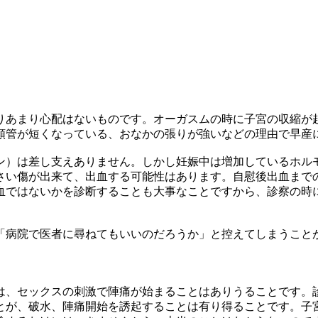
りあまり心配はないものです。オーガスムの時に子宮の収縮が
頸管が短くなっている、おなかの張りが強いなどの理由で早産
ン）は差し支えありません。しかし妊娠中は増加しているホル
さい傷が出来て、出血する可能性はあります。自慰後出血まで
血ではないかを診断することも大事なことですから、診察の時
「病院で医者に尋ねてもいいのだろうか」と控えてしまうこと
は、セックスの刺激で陣痛が始まることはありうることです。
とが、破水、陣痛開始を誘起することは有り得ることです。子