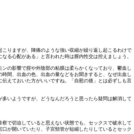
起こりますが、陣痛のような強い収縮が繰り返し起こるわけで
になる心配がある」と言われた時は膣内性交は控えましょう。
モンの影響で腟や外陰部の粘膜は柔らかくなっており、鬱血し
の時間、出血の色、出血の量などをお聞きすると、なぜ出血し
に伝えておいた方がいいですね。「自慰の後」とは必ずしも言
が多いようですが、どうなんだろうと思ったら疑問は解消して
診察で切迫していると思えない状態でも、セックスで破水して
宮口が開いていたり、子宮頸管が短縮したりしているとセック