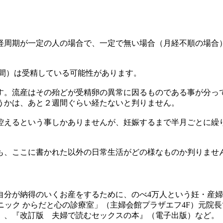
経周期が一定の人の場合で、一定で無い場合（月経不順の場合
週間）は受精している可能性があります。
す。流産はその殆どが受精卵の異常に因るものである事が分っ
うかは、あと２週間ぐらい経たないと判りません。
控えるという事しかありませんが、妊娠するまで半月ごとに繰
も、ここに書かれた以外の日常生活がどの様なものか判りませ
自分が納得のいくお産をするために、のべ4万人という妊・産
ニック からだと心の診療室」（主婦会館プラザエフ4F）元院
）、『改訂版 夫婦で読むセックスの本』（電子出版）など。