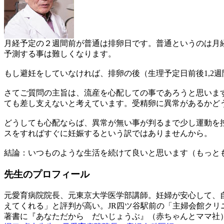
月経予定の２週間前が普通は排卵日です。普通というのは月
予測する事は難しくなります。
もし避妊をしていなければ、排卵の後（生理予定日前後1,2
さてご質問の主旨は、流産を心配しての事であろうと思いま
ても差し支えないと考えています。受精卵に異常があるかど
どうしても心配ならば、異常が無い事が判るまで少し運動を
スをすればすぐに妊娠するという訳ではありませんから。
結論：いつものような生活を続けて良いと思います（もっと
先生のプロフィール
元愛育病院院長、元東京大学医学部講師。妊婦が安心して、
えてくれる」と評判が高い。JR四ツ谷駅前の「主婦会館クリ
著書に『あなただから だいじょうぶ』（赤ちゃんとママ社