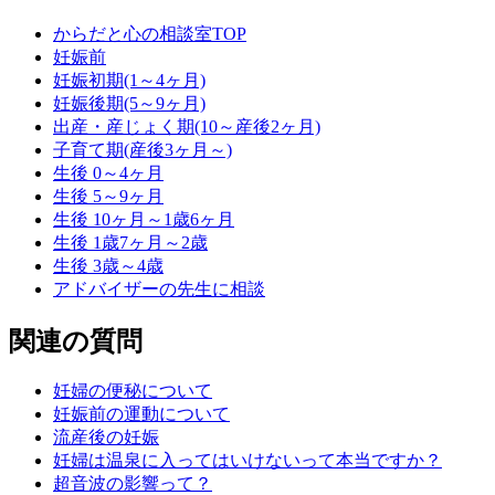
からだと心の相談室TOP
妊娠前
妊娠初期(1～4ヶ月)
妊娠後期(5～9ヶ月)
出産・産じょく期(10～産後2ヶ月)
子育て期(産後3ヶ月～)
生後 0～4ヶ月
生後 5～9ヶ月
生後 10ヶ月～1歳6ヶ月
生後 1歳7ヶ月～2歳
生後 3歳～4歳
アドバイザーの先生に相談
関連の質問
妊婦の便秘について
妊娠前の運動について
流産後の妊娠
妊婦は温泉に入ってはいけないって本当ですか？
超音波の影響って？