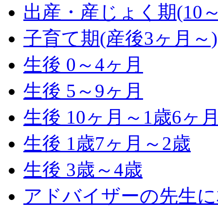
出産・産じょく期(10～
子育て期(産後3ヶ月～)
生後 0～4ヶ月
生後 5～9ヶ月
生後 10ヶ月～1歳6ヶ
生後 1歳7ヶ月～2歳
生後 3歳～4歳
アドバイザーの先生に