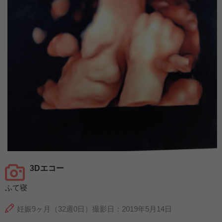
3Dエコー
ふて寝
妊娠9ヶ月（32週0日）撮影日：2019年5月14日