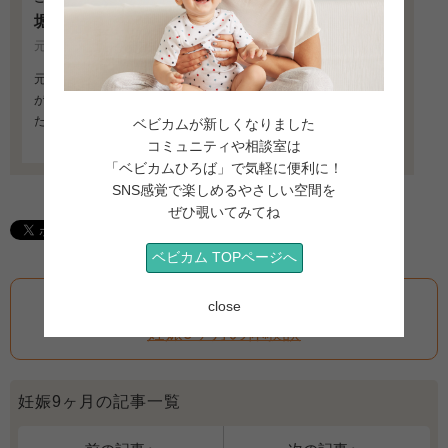
堀口 貞夫先生
元愛育病院院長・産婦人科医師
元愛育病院院長、元東京大学医学部講師。妊婦が安心して、自分
が納得のいくお産をするために、のべ4万人という妊・産婦をあた
たかく見守ってきた。「妊婦のことを親身になって考えてくれ
ベビカムが新しくなりました
る」と評判が高い…
＞先生のプロフィールを見る
コミュニティや相談室は
「ベビカムひろば」で気軽に便利に！
SNS感覚で楽しめるやさしい空間を
ぜひ覗いてみてね
ベビカム TOPページへ
妊娠9ヶ月の次の記事へ
close
妊娠9ヶ月の体験談
妊娠9ヶ月の記事一覧