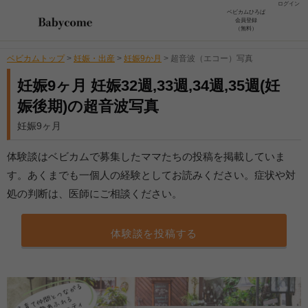
ログイン
ベビカムひろば
会員登録
（無料）
ベビカムトップ
>
妊娠・出産
>
妊娠9か月
>
超音波（エコー）写真
妊娠9ヶ月 妊娠32週,33週,34週,35週(妊
娠後期)の超音波写真
妊娠9ヶ月
体験談はベビカムで募集したママたちの投稿を掲載していま
す。あくまでも一個人の経験としてお読みください。症状や対
処の判断は、医師にご相談ください。
体験談を投稿する