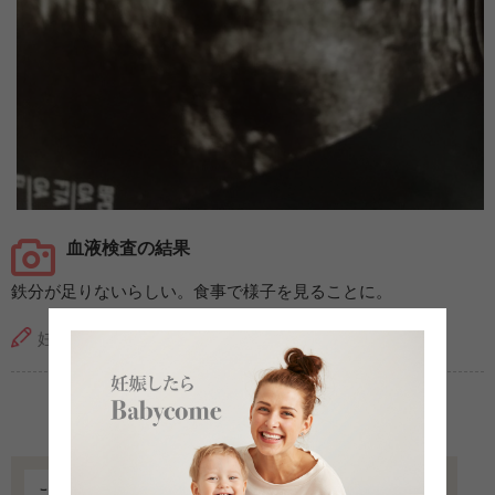
血液検査の結果
鉄分が足りないらしい。食事で様子を見ることに。
妊娠9ヶ月（32週2日）撮影日：2019年3月22日
1
2
3
この記事を監修したのは…