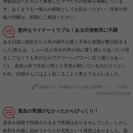
体験談はベビカムで募集したママたちの投稿を掲載していま
す。あくまでも一個人の経験としてお読みください。症状や対
処の判断は、医師にご相談ください。
意外なマイナートラブル！ある日突然耳に不調
ある日急に朝起きたら耳の調子が悪く不快な状態が数日続きま
した(例えば、しゃべると自分の声が頭に響く感じがあったり何
をしてなくても耳のなかでグワーングワーン言う感じがあっ
た)。 産婦人科で先生に聞くと耳管が開いているのだろうとい
われ、妊婦さんにはよく起こることと教えてもらいました。
妊娠9ヶ月 35週/初めての出産 (広島県/＊＊＊＊ /30歳）
2020年06月13日公開
貧血の実感がなかったからびっくり！
貧血を病院で指摘されるまで実感はありませんでした。しかし
鉄剤を内服し始めてからだが元気という感覚はありました。薬