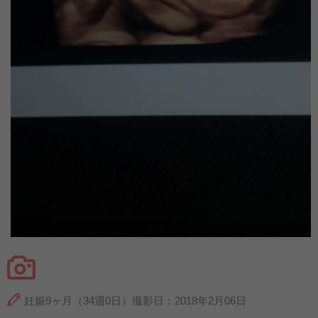
妊娠9ヶ月（34週0日）撮影日：2018年2月06日