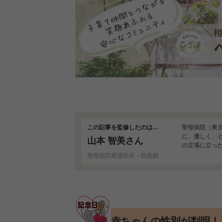
この記事を監修したのは…
聖母病院（東
に、優しく、
山本 智美さん
の立場に立っ
児に不安を感
聖母病院看護部長・助産師
赤ちゃんの性別が判明！