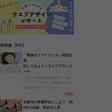
気特集【PR】
『家族のファイナンス』特別企
画
試してみよう！ライフプランコ
ーチ
これからの将来設計の参考に！家計
シミュレーターで、ご家庭にあわせ
た資金計画を立ててみよう！
初節句の準備早めにしよう 28
0年の伝統 真多呂人形