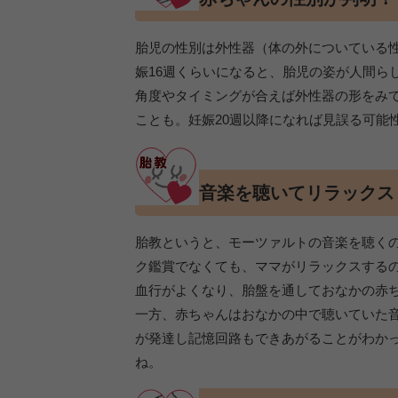
胎児の性別は外性器（体の外についている
娠16週くらいになると、胎児の姿が人間ら
角度やタイミングが合えば外性器の形をみ
ことも。妊娠20週以降になれば見誤る可能
音楽を聴いてリラックス
胎教というと、モーツァルトの音楽を聴く
ク鑑賞でなくても、ママがリラックスする
血行がよくなり、胎盤を通しておなかの赤
一方、赤ちゃんはおなかの中で聴いていた
が発達し記憶回路もできあがることがわか
ね。