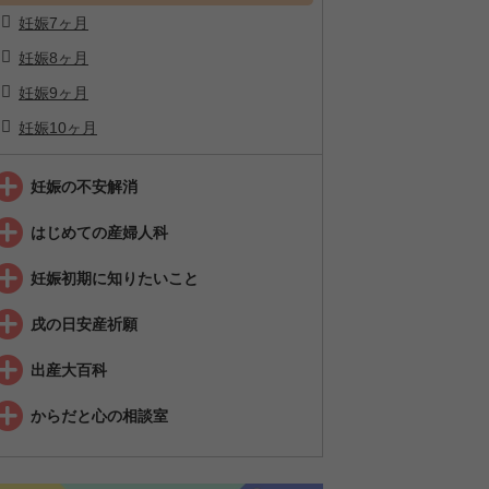
妊娠7ヶ月
妊娠8ヶ月
妊娠9ヶ月
妊娠10ヶ月
妊娠の不安解消
はじめての産婦人科
妊娠初期に知りたいこと
戌の日安産祈願
出産大百科
からだと心の相談室