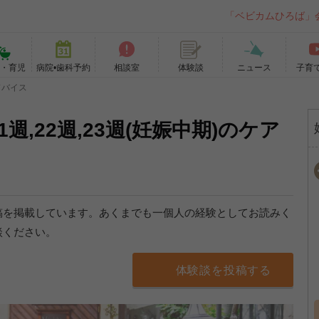
「ベビカムひろば」
て・育児
病院•歯科予約
相談室
ニュース
子育
体験談
ドバイス
1週,22週,23週(妊娠中期)のケア
稿を掲載しています。あくまでも一個人の経験としてお読みく
談ください。
体験談を投稿する