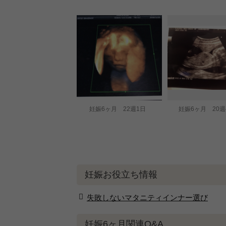
妊娠6ヶ月 22週1日
妊娠6ヶ月 20週
妊娠お役立ち情報
失敗しないマタニティインナー選び
妊娠6ヶ月関連Q&A