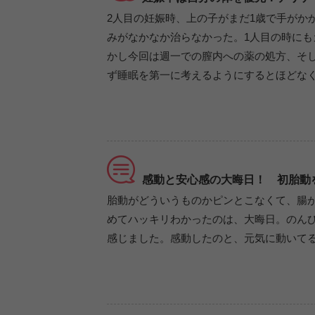
2人目の妊娠時、上の子がまだ1歳で手がか
みがなかなか治らなかった。1人目の時に
かし今回は週一での膣内への薬の処方、そ
ず睡眠を第一に考えるようにするとほどな
感動と安心感の大晦日！ 初胎動
胎動がどういうものかピンとこなくて、腸
めてハッキリわかったのは、大晦日。のん
感じました。感動したのと、元気に動いて