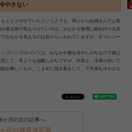
冷やさない
、もともとやせていたという人でも、周りから妊婦さんだと気
頃の着る物で気をつけたいのは、おなかを無理に締め付ける衣
どでおなかを支えるのは昔からいわれていますが、きついジー
ヒップハングのパンツは、おなかや腰を冷やしがちなので避け
注意して。冬よりも油断しがちですが、外気と、冷房が効いて
調節が難しいもの。こまめに脱ぎ着をして、下半身を冷やさな
6ヶ月の次の記事へ
6ヶ月の超音波写真