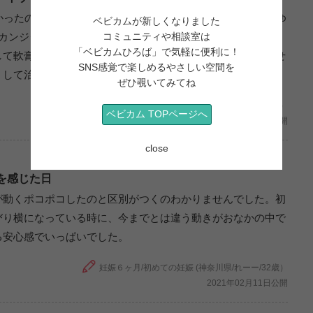
かったのでゆっくりする時間がなく、デリケートゾーンのかゆ
ベビカムが新しくなりました
もカンジダ診断されたが、その時は一度の薬の処方で完治。し
コミュニティや相談室は
「ベビカムひろば」で気軽に便利に！
して軟膏などの薬も使用したが治らず。結局、家事を完璧にせ
SNS感覚で楽しめるやさしい空間を
くして治った。妊娠期は自分の休息を優先した方が良い。
ぜひ覗いてみてね
妊娠6ヶ月/2人目の妊娠 (沖縄県/ふたりまま/29歳）
ベビカム TOPページへ
2021年06月11日公開
close
を感じた日
が動くポコポコしたのと区別がつくのわかりませんでした。初
びり横になっている時に、今までとは違う動きがおなかの中で
る安心感でいっぱいでした。
妊娠６ヶ月/初めての妊娠 (神奈川県/れーー/32歳）
2021年02月11日公開