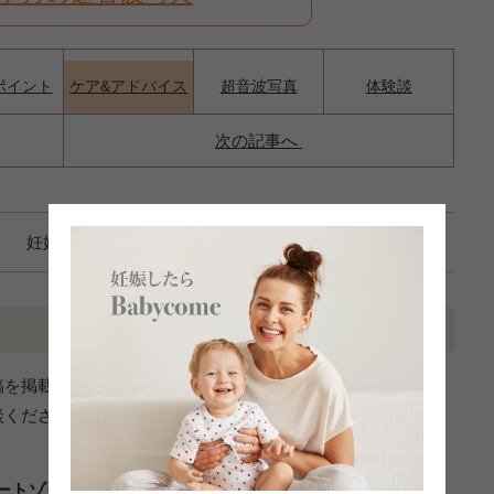
ポイント
ケア&アドバイス
超音波写真
体験談
次の記事へ
妊娠6ヶ月
稿を掲載しています。あくまでも一個人の経験としてお読みく
談ください。
ートゾーンのかゆみが治った。