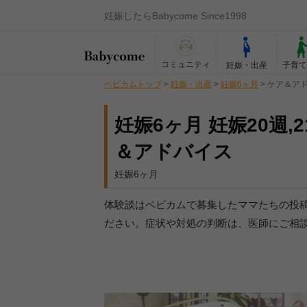
妊娠したらBabycome Since1998
コミュニティ
妊娠・出産
子育
ベビカムトップ
>
妊娠・出産
>
妊娠6ヶ月
>
ケア＆ア
妊娠6ヶ月 妊娠20週,2
＆アドバイス
妊娠6ヶ月
体験談はベビカムで募集したママたちの投
ださい。症状や対処の判断は、医師にご相