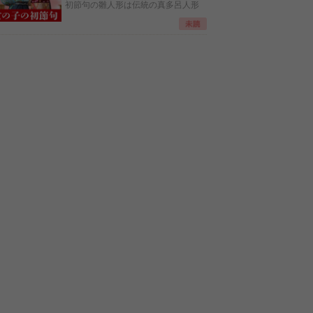
初節句の雛人形は伝統の真多呂人形