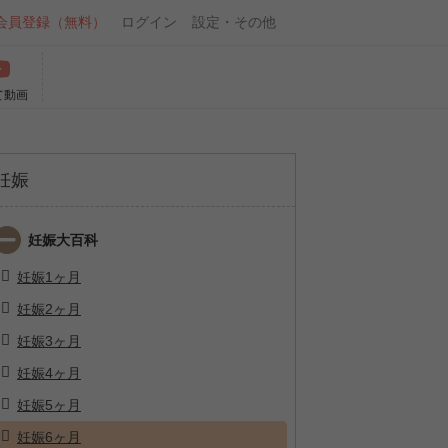
会員登録（無料）
ログイン
設定・その他
て動画
妊娠
妊娠大百科
妊娠1ヶ月
妊娠2ヶ月
妊娠3ヶ月
妊娠4ヶ月
妊娠5ヶ月
妊娠6ヶ月