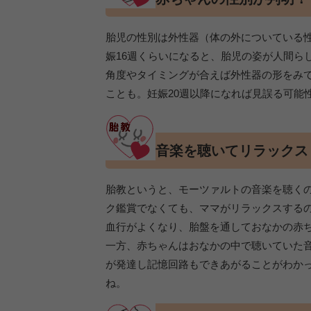
胎児の性別は外性器（体の外についている
娠16週くらいになると、胎児の姿が人間ら
角度やタイミングが合えば外性器の形をみ
ことも。妊娠20週以降になれば見誤る可能
音楽を聴いてリラックス
胎教というと、モーツァルトの音楽を聴く
ク鑑賞でなくても、ママがリラックスする
血行がよくなり、胎盤を通しておなかの赤
一方、赤ちゃんはおなかの中で聴いていた
が発達し記憶回路もできあがることがわか
ね。