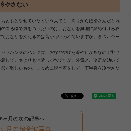
冷やさない
、もともとやせていたという人でも、周りから妊婦さんだと気
頃の着る物で気をつけたいのは、おなかを無理に締め付ける衣
どでおなかを支えるのは昔からいわれていますが、きついジー
ヒップハングのパンツは、おなかや腰を冷やしがちなので避け
注意して。冬よりも油断しがちですが、外気と、冷房が効いて
調節が難しいもの。こまめに脱ぎ着をして、下半身を冷やさな
6ヶ月の次の記事へ
6ヶ月の超音波写真