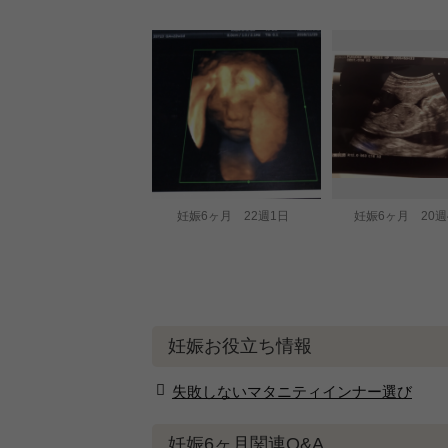
妊娠6ヶ月 22週1日
妊娠6ヶ月 20週
妊娠お役立ち情報
失敗しないマタニティインナー選び
妊娠6ヶ月関連Q&A