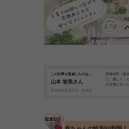
この記事を監修したのは…
聖母病院（東
に、優しく、
山本 智美さん
の立場に立っ
児に不安を感
聖母病院看護部長・助産師
赤ちゃんの性別が判明！