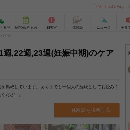
「ベビカムひろば」
て・育児
病院•歯科予約
相談室
ニュース
子育
体験談
ドバイス
1週,22週,23週(妊娠中期)のケア
稿を掲載しています。あくまでも一個人の経験としてお読みく
談ください。
体験談を投稿する