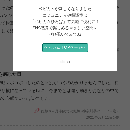
かったのでゆっくりする時間がなく、デリケートゾーンのかゆ
ベビカムが新しくなりました
もカンジダ診断されたが、その時は一度の薬の処方で完治。し
コミュニティや相談室は
「ベビカムひろば」で気軽に便利に！
して軟膏などの薬も使用したが治らず。結局、家事を完璧にせ
SNS感覚で楽しめるやさしい空間を
くして治った。妊娠期は自分の休息を優先した方が良い。
ぜひ覗いてみてね
妊娠6ヶ月/2人目の妊娠 (沖縄県/ふたりまま/29歳）
ベビカム TOPページへ
2021年06月11日公開
close
を感じた日
が動くポコポコしたのと区別がつくのわかりませんでした。初
びり横になっている時に、今までとは違う動きがおなかの中で
る安心感でいっぱいでした。
妊娠６ヶ月/初めての妊娠 (神奈川県/れーー/32歳）
2021年02月11日公開