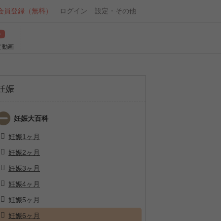
会員登録（無料）
ログイン
設定・その他
て動画
妊娠
妊娠大百科
妊娠1ヶ月
妊娠2ヶ月
妊娠3ヶ月
妊娠4ヶ月
妊娠5ヶ月
妊娠6ヶ月