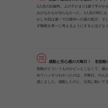
2人目の妊娠時、上の子がまだ1歳で手がか
みがなかなか治らなかった。1人目の時に
かし今回は週一での膣内への薬の処方、そ
ず睡眠を第一に考えるようにするとほどな
感動と安心感の大晦日！ 初胎動
胎動がどういうものかピンとこなくて、腸
めてハッキリわかったのは、大晦日。のん
感じました。感動したのと、元気に動いて