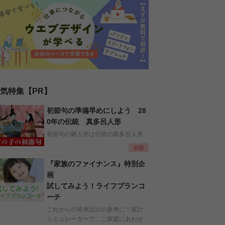
気特集【PR】
初節句の準備早めにしよう 28
0年の伝統 真多呂人形
初節句の雛人形は伝統の真多呂人形
『家族のファイナンス』特別企
画
試してみよう！ライフプランコ
ーチ
これからの将来設計の参考に！家計
シミュレーターで、ご家庭にあわせ