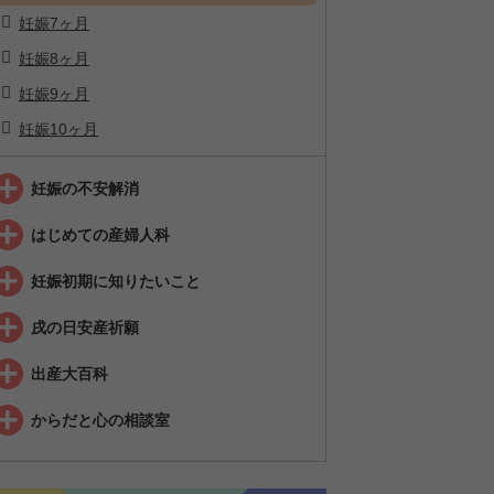
妊娠7ヶ月
妊娠8ヶ月
妊娠9ヶ月
妊娠10ヶ月
妊娠の不安解消
はじめての産婦人科
妊娠初期に知りたいこと
戌の日安産祈願
出産大百科
からだと心の相談室