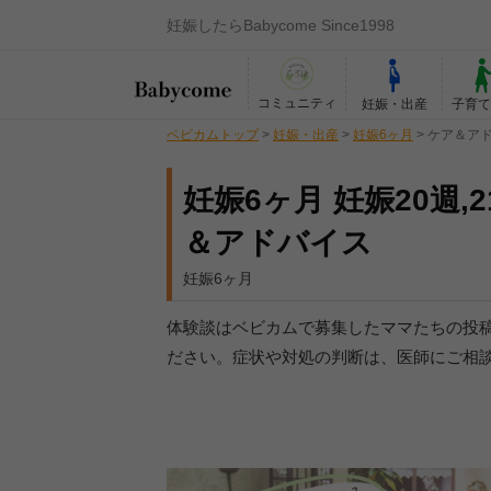
妊娠したらBabycome Since1998
コミュニティ
妊娠・出産
子育
ベビカムトップ
>
妊娠・出産
>
妊娠6ヶ月
>
ケア＆ア
妊娠6ヶ月 妊娠20週,2
＆アドバイス
妊娠6ヶ月
体験談はベビカムで募集したママたちの投
ださい。症状や対処の判断は、医師にご相