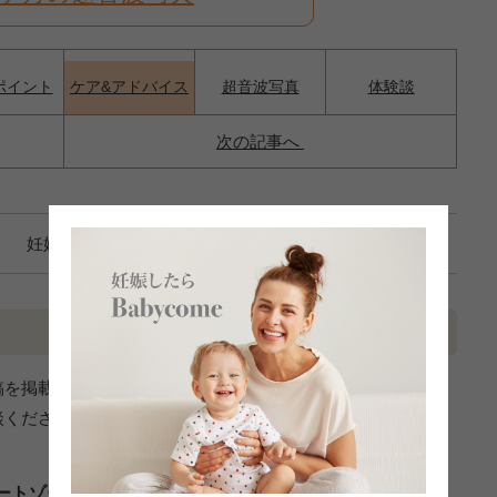
ポイント
ケア&アドバイス
超音波写真
体験談
次の記事へ
妊娠6ヶ月
稿を掲載しています。あくまでも一個人の経験としてお読みく
談ください。
ートゾーンのかゆみが治った。