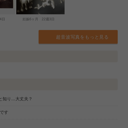
4日
妊娠6ヶ月 22週3日
超音波写真をもっと見る
と知り…大丈夫？
です