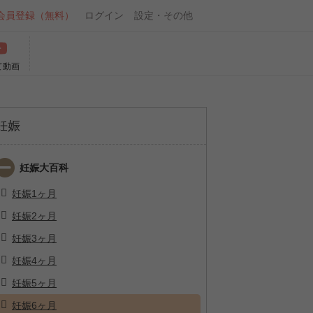
会員登録（無料）
ログイン
設定・その他
て動画
妊娠
妊娠大百科
妊娠1ヶ月
妊娠2ヶ月
妊娠3ヶ月
妊娠4ヶ月
妊娠5ヶ月
妊娠6ヶ月