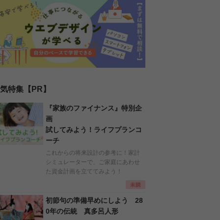
気特集【PR】
『家族のファイナンス』特別企
画
試してみよう！ライフプランコ
ーチ
これからの将来設計の参考に！家計
シミュレーターで、ご家庭にあわせ
た資金計画を立ててみよう！
初節句の準備早めにしよう 28
0年の伝統 真多呂人形