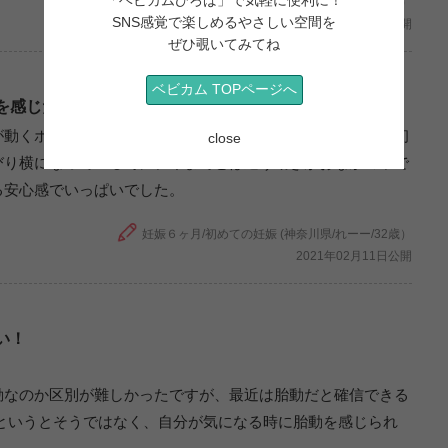
妊娠6ヶ月/2人目の妊娠 (沖縄県/ふたりまま/29歳）
SNS感覚で楽しめるやさしい空間を
2021年06月11日公開
ぜひ覗いてみてね
ベビカム TOPページへ
を感じた日
が動くポコポコしたのと区別がつくのわかりませんでした。初
close
びり横になっている時に、今までとは違う動きがおなかの中で
る安心感でいっぱいでした。
妊娠６ヶ月/初めての妊娠 (神奈川県/れーー/32歳）
2021年02月11日公開
い！
動なのか区別が難しかったですが、最近は胎動だと確信できる
というとそうではなく、自分が気になる時に胎動を感じられ