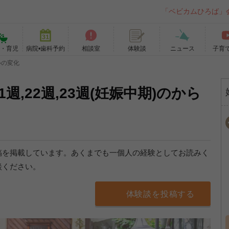
「ベビカムひろば」
て・育児
病院•歯科予約
相談室
ニュース
子育
体験談
心の変化
1週,22週,23週(妊娠中期)のから
稿を掲載しています。あくまでも一個人の経験としてお読みく
談ください。
体験談を投稿する