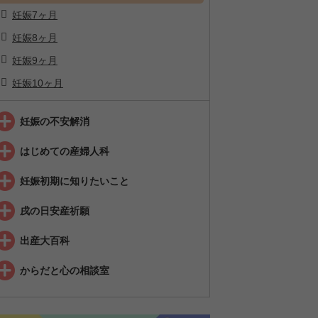
妊娠7ヶ月
妊娠8ヶ月
妊娠9ヶ月
妊娠10ヶ月
妊娠の不安解消
はじめての産婦人科
妊娠初期に知りたいこと
戌の日安産祈願
出産大百科
からだと心の相談室