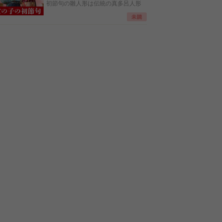
初節句の雛人形は伝統の真多呂人形