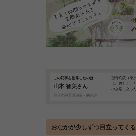
この記事を監修したのは…
聖母病院（東
に、優しく、
山本 智美さん
の立場に立っ
児に不安を感
聖母病院看護部長・助産師
おなかが少しずつ目立ってくる