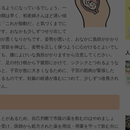
じるようになっているでしょう。一
時期は早く、初産婦さんほど遅い傾
は「これが胎動だ」と気づくまでに
です。おなかも少しずつせり出して
勢が悪くなりがちです。姿勢が悪いと、おなかに負担がかかり
に背筋を伸ばし、姿勢を正しく保つように心がけるとよいでし
人
ても、腰によけいな負担がかりますから注意してください。
て、足の付け根から下腹部にかけて、シクシクとつれるような
ると、子宮が急に大きくなるために、子宮の筋肉が緊張した
こるものです。妊娠の経過が進むにつれて、少しずつ改善され
せん。
ことがあるため、自己判断で市販の薬を飲むのはやめましょ
を受け、医師から処方された薬を用法・用量を守って飲む分に