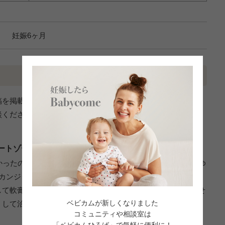
妊娠6ヶ月
稿を掲載しています。あくまでも一個人の経験としてお読みく
談ください。
ートゾーンのかゆみが治った。
かったのでゆっくりする時間がなく、デリケートゾーンのかゆ
もカンジダ診断されたが、その時は一度の薬の処方で完治。し
して軟膏などの薬も使用したが治らず。結局、家事を完璧にせ
ベビカムが新しくなりました
くして治った。妊娠期は自分の休息を優先した方が良い。
コミュニティや相談室は
「ベビカムひろば」で気軽に便利に！