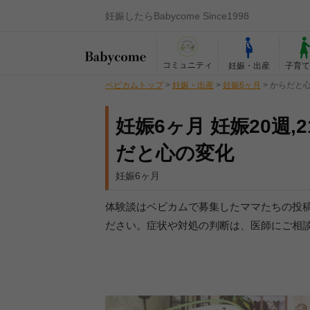
妊娠したらBabycome Since1998
コミュニティ
妊娠・出産
子育
ベビカムトップ
>
妊娠・出産
>
妊娠6ヶ月
>
からだと
妊娠6ヶ月 妊娠20週,2
だと心の変化
妊娠6ヶ月
体験談はベビカムで募集したママたちの投
ださい。症状や対処の判断は、医師にご相