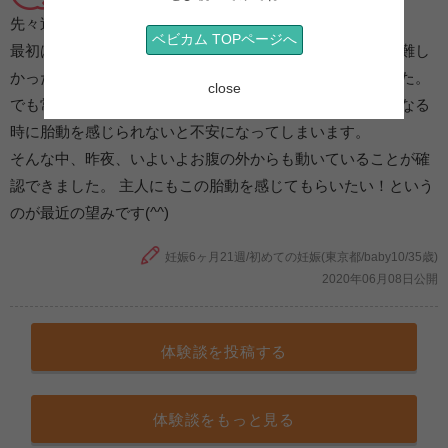
先々週にようやく感じ始めた胎動。
ベビカム TOPページへ
最初はおなかがごろごろしているのか、胎動なのか区別が難し
かったですが、最近は胎動だと確信できるようになりました。
close
でも常に感じられるかというとそうではなく、自分が気になる
時に胎動を感じられないと不安になってしまいます。
そんな中、昨夜、いよいよお腹の外からも動いていることが確
認できました。 主人にもこの胎動を感じてもらいたい！という
のが最近の望みです(^^)
妊娠6ヶ月21週/初めての妊娠(東京都/baby10/35歳)
2020年06月08日公開
体験談を投稿する
体験談をもっと見る