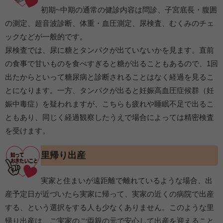
初期~中期の通常の健診内容は問診、子宮底長・腹囲
の測定、超音波診断、体重・血圧測定、尿検査、むくみのチェ
ックなどが一般的です。
尿検査では、尿に糖とタンパクが出ていないかを見ます。直前
の食事で甘いものを食べすぎると糖が出ることもあるので、1回
出たからといって糖尿病と診断されることはなく経過を見るこ
とになります。一方、タンパクが出ると妊娠高血圧症候群（妊
娠中毒症）を疑われますが、こちらも疲れや睡眠不足で出るこ
ともあり、同じく経過観察したうえで場合によっては精密検査
を受けます。
里帰り出産
実家と住まいが遠距離で離れているような場合、出
産予定日が近づいたら実家に帰って、実家の近くの病院で出産
する、という選択をする人も少なくありません。このような里
帰り出産は、ご実家のご両親の元で安心して出産を迎えること