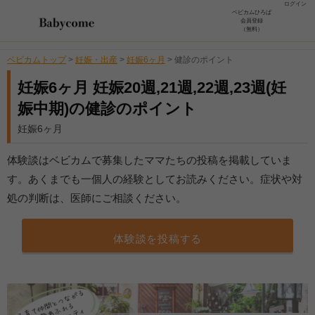
ログイン
ベビカムひろば
会員登録
（無料）
ベビカムトップ
>
妊娠・出産
>
妊娠6ヶ月
>
健診のポイント
妊娠6ヶ月 妊娠20週,21週,22週,23週(妊
娠中期)の健診のポイント
妊娠6ヶ月
体験談はベビカムで募集したママたちの投稿を掲載していま
す。あくまでも一個人の経験としてお読みください。症状や対
処の判断は、医師にご相談ください。
体験談を投稿する