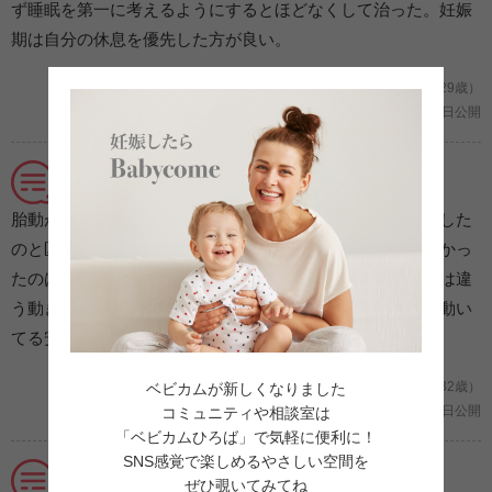
ず睡眠を第一に考えるようにするとほどなくして治った。妊娠
期は自分の休息を優先した方が良い。
妊娠6ヶ月/2人目の妊娠 (沖縄県/ふたりまま/29歳）
2021年06月11日公開
感動と安心感の大晦日！ 初胎動を感じた日
胎動がどういうものかピンとこなくて、腸が動くポコポコした
のと区別がつくのわかりませんでした。初めてハッキリわかっ
たのは、大晦日。のんびり横になっている時に、今までとは違
う動きがおなかの中で感じました。感動したのと、元気に動い
てる安心感でいっぱいでした。
妊娠６ヶ月/初めての妊娠 (神奈川県/れーー/32歳）
ベビカムが新しくなりました
2021年02月11日公開
コミュニティや相談室は
「ベビカムひろば」で気軽に便利に！
SNS感覚で楽しめるやさしい空間を
嬉しい胎動！パパにも感じてほしい！
ぜひ覗いてみてね