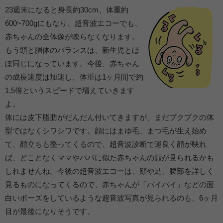
23週末になると身長約30cm、体重約
600~700gにもなり、超音波エコーでも、
赤ちゃんの全体像が映らなくなります。
もう頭と胴体のバランスは、新生児とほ
ぼ同じになっています。今後、赤ちゃん
の成長速度は加速し、体重は1ヶ月間で約
1.5倍というスピードで増えていきます
よ。
体には皮下脂肪がだんだん付いてきますが、まだプクプクの体
型ではなくシワシワです。顔にはまゆ毛、まつ毛が生え始め
て、顔立ちも整ってくるので、超音波診断で運良く顔が映れ
ば、どことなくママやパパに似た赤ちゃんの顔が見られるかも
しれませんね。今後の超音波エコーは、顔や足、腹部を詳しく
見るものになってくるので、赤ちゃんが「バイバイ」などの面
白いポーズをしているような超音波写真が見られるのも、6ヶ月
目が最後になりそうです。