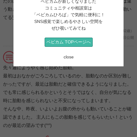
たのは、大晦日。のんびり横になっている時に、今までとは違
ベビカムが新しくなりました
コミュニティや相談室は
う動きがおなかの中で感じました。感動したのと、元気に動い
「ベビカムひろば」で気軽に便利に！
てる安心感でいっぱいでした。
SNS感覚で楽しめるやさしい空間を
ぜひ覗いてみてね
妊娠６ヶ月/初めての妊娠 (神奈川県/れーー/32歳）
2021年02月11日公開
ベビカム TOPページへ
嬉しい胎動！パパにも感じてほしい！
close
先々週にようやく感じ始めた胎動。
最初はおなかがごろごろしているのか、胎動なのか区別が難し
かったですが、最近は胎動だと確信できるようになりました。
でも常に感じられるかというとそうではなく、自分が気になる
時に胎動を感じられないと不安になってしまいます。
そんな中、昨夜、いよいよお腹の外からも動いていることが確
認できました。 主人にもこの胎動を感じてもらいたい！という
のが最近の望みです(^^)