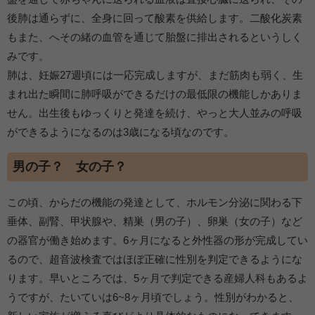
後肺は通らずに、全身に回って酸素を供給します。二酸化炭素
もまた、へその緒の血管を通じて胎盤に排出されるというしく
みです。
肺は、妊娠27週頃には一応完成しますが、まだ筋肉も弱く、生
まれ出た瞬間に肺呼吸ができるだけの最低限の機能しかありま
せん。出生後もゆっくりと発達を続け、やっと大人並みの呼吸
ができるようになるのは3歳になる頃なのです。
男の子？ 女の子？
この頃、からだの機能の発達として、ホルモン分泌に関わる下
垂体、副腎、甲状腺や、精巣（男の子）、卵巣（女の子）など
の器官が働き始めます。6ヶ月になると外性器の形が完成してい
るので、超音波検査ではほぼ正確に性別を判定できるようにな
ります。早いところでは、5ヶ月で判定できる産婦人科もあるよ
うですが、たいていは6~8ヶ月頃でしょう。性別がわかると、