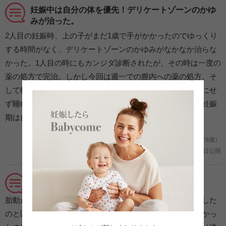
妊娠中は自分の体を優先！デリケートゾーンのかゆ
みが治った。
2人目の妊娠時、上の子がまだ1歳で手がかかったのでゆっくり
する時間がなく、デリケートゾーンのかゆみがなかなか治らな
かった。1人目の時にもカンジダ診断されたが、その時は一度の
薬の処方で完治。しかし今回は週一での膣内への薬の処方、そ
して軟膏などの薬も使用したが治らず。結局、家事を完璧にせ
ず睡眠を第一に考えるようにするとほどなくして治った。妊娠
期は自分の休息を優先した方が良い。
妊娠6ヶ月/2人目の妊娠 (沖縄県/ふたりまま/29歳）
2021年06月11日公開
感動と安心感の大晦日！ 初胎動を感じた日
胎動がどういうものかピンとこなくて、腸が動くポコポコした
のと区別がつくのわかりませんでした。初めてハッキリわかっ