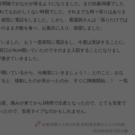
0分間隔でおなかが張るようになりました。まだ妊娠38週でした
まれてもおかしくない時期でした。それまでも時々張りはありま
、産院に電話をしました。しかし、看護師さんは「張りだけでは
そのまま夕飯を食べ、お風呂に入り、就寝しました。
ていました。もう一度産院に電話をし、今度は受診することに。
宮口が4cm開いていたのでそのまま入院することになりまし
が過ぎていきました。
が開いているから、分娩室にいきましょう！」とのこと。おな
すると、移動したのが良かったのか、すぐに陣痛開始…！ 一気
出産。痛みが来てから1時間で出産となったので、とても安産で
かったので、安産タイプなのかもしれません。
妊娠38週/２人目の出産 安産(東京都/どんどん/33歳）
2019年09月19日公開