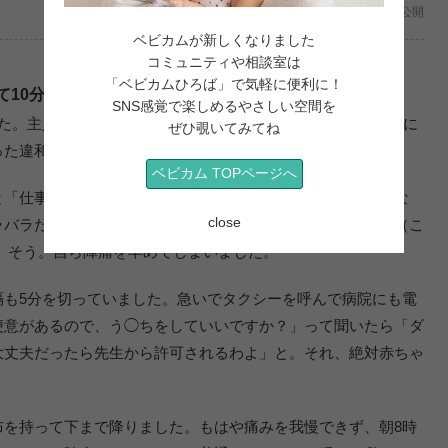
2020年03月27日公開
ベビカムが新しくなりました
コミュニティや相談室は
「ベビカムひろば」で気軽に便利に！
て10分のスピード出産でした
SNS感覚で楽しめるやさしい空間を
た。主人が午前2時に仕事に出るのを見送ってから寝て、7時に
ぜひ覗いてみてね
った違和感が…。懐かしい生理痛のような痛みがありました。
ベビカム TOPページへ
と「仕事中ですぐ行けないから、何かあったら病院に電話しな
close
ラバラだし…。とりあえず、便意があるしトイレに行こう！（こ
。そう。自ら陣痛を早めてしまいました。
隔も5分を切っていました。急いでタクシーを呼んで病院にも電
便意があるので、う◯ちをしていいですか？」って聞いたら「ダ
大丈夫だったら先生から許可されるわよ」と。それ、絶対赤ちゃ
布を持って下まで降りました。もはや痛みを我慢できず、朝8時