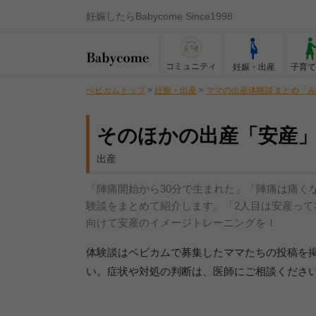
妊娠したらBabycome Since1998
コミュニティ
妊娠・出産
子育
ベビカムトップ
>
妊娠・出産
>
ママの出産体験談まとめ「み
そのほかの出産「安産
出産
「陣痛開始から30分で生まれた」「陣痛は痛く
験談をまとめて紹介します。「2人目は安産っ
向けて安産のイメージトレーニングを！
体験談はベビカムで募集したママたちの投稿を
い。症状や対処の判断は、医師にご相談くださ