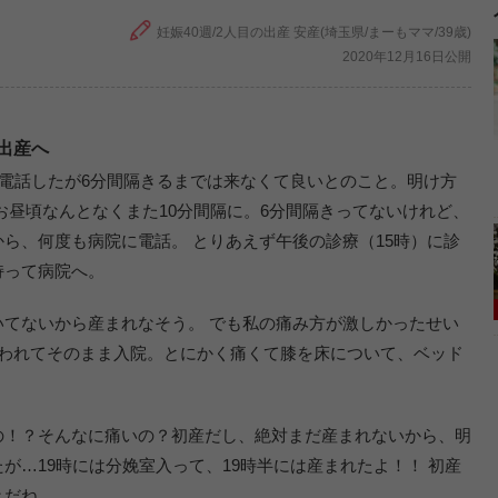
妊娠40週/2人目の出産 安産(埼玉県/まーもママ/39歳)
2020年12月16日公開
出産へ
に電話したが6分間隔きるまでは来なくて良いとのこと。明け方
お昼頃なんとなくまた10分間隔に。6分間隔きってないけれど、
ら、何度も病院に電話。 とりあえず午後の診療（15時）に診
持って病院へ。
てないから産まれなそう。 でも私の痛み方が激しかったせい
言われてそのまま入院。とにかく痛くて膝を床について、ベッド
の！？そんなに痛いの？初産だし、絶対まだ産まれないから、明
が…19時には分娩室入って、19時半には産まれたよ！！ 初産
きだね。