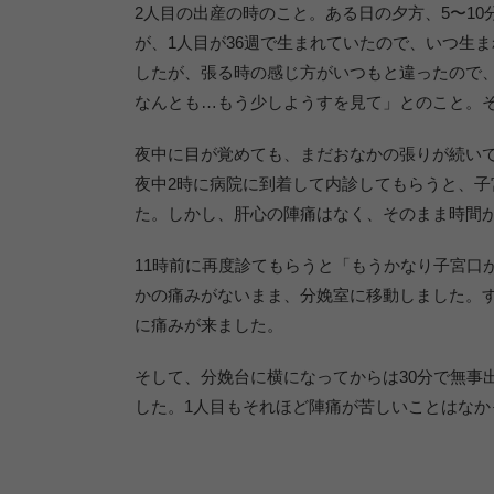
2人目の出産の時のこと。ある日の夕方、5〜1
が、1人目が36週で生まれていたので、いつ生
したが、張る時の感じ方がいつもと違ったので
なんとも…もう少しようすを見て」とのこと。
夜中に目が覚めても、まだおなかの張りが続い
夜中2時に病院に到着して内診してもらうと、子
た。しかし、肝心の陣痛はなく、そのまま時間
11時前に再度診てもらうと「もうかなり子宮口
かの痛みがないまま、分娩室に移動しました。
に痛みが来ました。
そして、分娩台に横になってからは30分で無事
した。1人目もそれほど陣痛が苦しいことはな