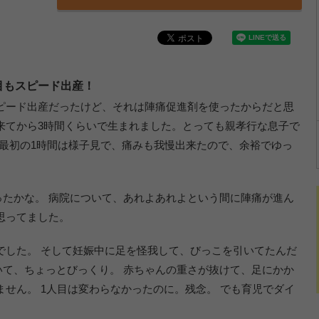
目もスピード出産！
ピード出産だったけど、それは陣痛促進剤を使ったからだと思
来てから3時間くらいで生まれました。とっても親孝行な息子で
 最初の1時間は様子見で、痛みも我慢出来たので、余裕でゆっ
。
たかな。 病院について、あれよあれよという間に陣痛が進ん
思ってました。
でした。 そして妊娠中に足を怪我して、びっこを引いてたんだ
て、ちょっとびっくり。 赤ちゃんの重さが抜けて、足にかか
ません。 1人目は変わらなかったのに。残念。 でも育児でダイ
。