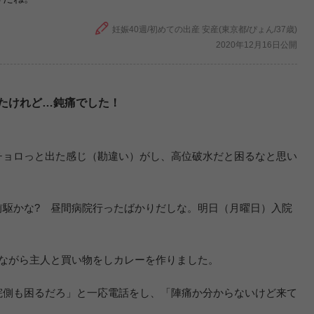
妊娠40週/初めての出産 安産(東京都/ぴょん/37歳)
2020年12月16日公開
たけれど…鈍痛でした！
チョロっと出た感じ（勘違い）がし、高位破水だと困るなと思い
。
前駆かな? 昼間病院行ったばかりだしな。明日（月曜日）入院
）
えながら主人と買い物をしカレーを作りました。
院側も困るだろ」と一応電話をし、「陣痛か分からないけど来て