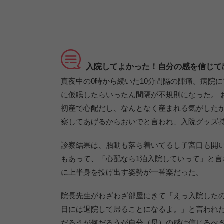
入院してよかった！自分の感を信じて
真夜中の0時から続いた10分間隔の陣痛。病院
に仮眠したらいったん間隔が不規則になった。 
初産で心配だし、なんとなく産まれる気がしたか
察してあげるからおいでと言われ、入院グッズ
診察結果は、胎動も落ち着いてるし子宮口も開い
もあって、「心配なら1泊入院していって」と
に上半身を投げ出す姿勢が一番楽だった。
院長先生がわざわざ部屋にきて「えっ入院した
日には退院して帰ることになるよ。」と言われた
だろうが何だろうが自分（母）の感は信じるべ