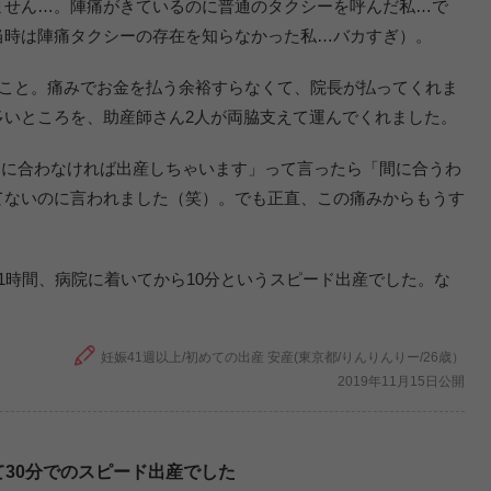
ません…。陣痛がきているのに普通のタクシーを呼んだ私…で
当時は陣痛タクシーの存在を知らなかった私…バカすぎ）。
のこと。痛みでお金を払う余裕すらなくて、院長が払ってくれま
多いところを、助産師さん2人が両脇支えて運んでくれました。
間に合わなければ出産しちゃいます」って言ったら「間に合うわ
てないのに言われました（笑）。でも正直、この痛みからもうす
1時間、病院に着いてから10分というスピード出産でした。な
妊娠41週以上/初めての出産 安産(東京都/りんりんりー/26歳）
2019年11月15日公開
て30分でのスピード出産でした