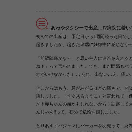
あわやタクシーで出産…!?病院に着い
初めての出産は、予定日から1週間経った日でし
起きましたが、起きた途端に妊娠中に感じなか
「前駆陣痛かな～」と思い主人に連絡を入れる
ね！」って言われました。でも、まだ間隔もバ
れがいけなかった）… あれ、出ない…え、痛い
そこからはもう、息があがるほどの痛さで、間
話しました。「すぐ来るように」と言われて「
メ！赤ちゃんの頭かもしれないから！診察して
んじゃん!!って、初めて危険を感じました。
とりあえずパジャマにパーカーを羽織って、財