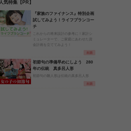
人気特集【PR】
『家族のファイナンス』特別企画
試してみよう！ライフプランコー
チ
これからの将来設計の参考に！家計シ
ミュレーターで、ご家庭にあわせた資
金計画を立ててみよう！
初節句の準備早めにしよう 280
年の伝統 真多呂人形
初節句の雛人形は伝統の真多呂人形