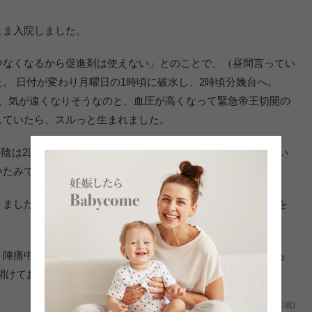
まま入院しました。
少なくなるから促進剤は使えない」とのことで、（昼間言ってい
。 日付が変わり月曜日の1時頃に破水し、2時頃分娩台へ。
れ、気が遠くなりそうなのと、血圧が高くなって緊急帝王切開の
していたら、スルっと生まれました。
会陰は2回切られましたが、痛くないです。 私も当初“陣痛”とい
いたみではなく、鈍痛でした。
ましたが、さほど恐れることはありません。 ソフロロジーを
、陣痛中目をギュッとつむると、血管が切れてしまうことがあ
開けておきましょう。
妊娠40週/初めての出産 安産(静岡県/ろみひ/30歳)