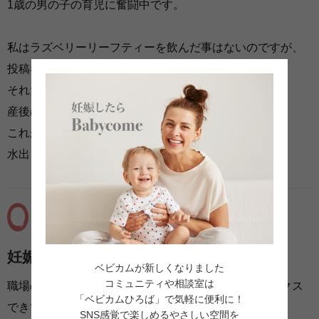
1歳の男の子の育児に奮闘中です。
私はラズベリーリーフティーを飲んだ事はないのですが、
投稿者様がリラックスできるなら、
それだけで効果があると思います。
産後は尚更リラックスタイムが必要だと思います。
これから暑い季節になりますので、
水出し出来ると更に良いかもしれません。
iii710
2019-05-07 23:38:36
妊娠後期と産後に
ベビカムが新しくなりました
コミュニティや相談室は
職場の同僚にプレゼントで貰いました。とてもリラックス
「ベビカムひろば」で気軽に便利に！
できて、美味しく飲むことができました！
SNS感覚で楽しめるやさしい空間を