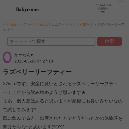
ログイン
ベビカムひろば
会員登録
（無料）
ベビカムトップ
>
ベビカムコミュニティ
>
もうすぐ出産！
>
ラズベリーリーフ
ティー
かーたん♥
2015-05-18 07:27:18
ラズベリーリーフティー
37w1dです。安産に良いとされるラズベリーリーフティ
ー！これから飲み始めようと思います★
まあ、個人差はあると思いますが産後にも良いみたいなの
で試してみます!!
既に飲んでる方、出産された方でどうだったかの体験談を
聞けたらな~と思います(^O^)/