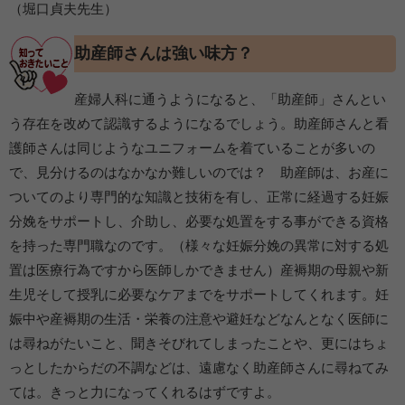
（堀口貞夫先生）
助産師さんは強い味方？
産婦人科に通うようになると、「助産師」さんとい
う存在を改めて認識するようになるでしょう。助産師さんと看
護師さんは同じようなユニフォームを着ていることが多いの
で、見分けるのはなかなか難しいのでは？ 助産師は、お産に
ついてのより専門的な知識と技術を有し、正常に経過する妊娠
分娩をサポートし、介助し、必要な処置をする事ができる資格
を持った専門職なのです。（様々な妊娠分娩の異常に対する処
置は医療行為ですから医師しかできません）産褥期の母親や新
生児そして授乳に必要なケアまでをサポートしてくれます。妊
娠中や産褥期の生活・栄養の注意や避妊などなんとなく医師に
は尋ねがたいこと、聞きそびれてしまったことや、更にはちょ
っとしたからだの不調などは、遠慮なく助産師さんに尋ねてみ
ては。きっと力になってくれるはずですよ。