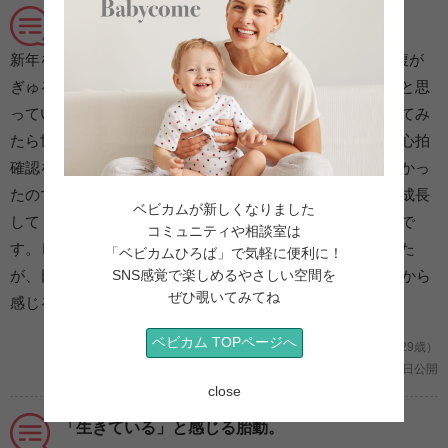
すぐそばで成長を感じとれる胎動に感動！
新年を迎えて正月太りでふっくらし始めた18週2日目。お腹が
ぎゅるぎゅる動いて、初めは食べ物を消化している音かなと思
っていたのですが、頻度や時間帯が合わなかったので調べてみ
たら世に言う初めての「胎動」でした。それまでは検診で心拍
確認をすることでしか赤ちゃんの無事を知ることができなかっ
たので、胎動を感じ始めてからは、すぐそばで毎日元気に成長
ベビカムが新しくなりました
してくれているのだという実感が湧き、とても嬉しかったで
コミュニティや相談室は
す。しばらくは夫にはわからない私だけの胎動の感覚でした
「ベビカムひろば」で気軽に便利に！
SNS感覚で楽しめるやさしい空間を
が、日を経るごとに動きも大きくなり、20週頃には夫も外から
ぜひ覗いてみてね
感じることができて喜んでいました。
ベビカム TOPページへ
妊娠5ヶ月/初めての妊娠 (東京都/あおばくんのママ/29歳）
2021年04月19日公開
close
「生きている」と感じる胎動。