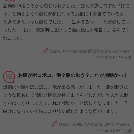
胎動が14週ごろから感じられました。 ほんの少しですが「ぽこ
っ」と動くような感じが横になってお腹に手を当てていると、
ときどきといった感じでした。 「生きてるな…」と安心してい
ました。 また、安定期にはいって義両親にも報告し、喜んでく
れました。
妊娠5ヶ月/2人目の妊娠 (岡山県/まあちゃん/29歳）
2020年12月17日公開
お腹がポコポコ。泡？腸の動き？これが胎動かっ！
最初はお腹がぽこぽこ、泡が出る感じがしました。腸の動きの
ような気もして胎動と確信が持てませんでしたが、だんだん動
きがはっきりしてきてこれが胎動か！と嬉しくなりました。仰
向けになっている時により強く感じたような気がします。
妊娠5ヶ月/初めての妊娠 (山口県/なぎ/29歳）
2020年11月05日公開