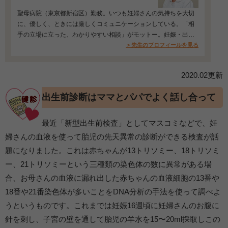
聖母病院（東京都新宿区）勤務。いつも妊婦さんの気持ちを大切
に、優しく、ときには厳しくコミュニケーションしている。「相
手の立場に立った、わかりやすい相談」がモットー。妊娠・出
産・育児に不安を感じる妊婦さんたちを、安心に導くかたわら、
＞先生のプロフィールを見る
近年は妊娠からの食育の提案する活動（妊娠食育研究会）、メン
タルヘルスの支援、高校生の性教育にも積極的に取り組んでい
2020.02更新
る。
出生前診断はママとパパでよく話し合って
最近「新型出生前検査」としてマスコミなどで、妊
婦さんの血液を使って胎児の先天異常の診断ができる検査が話
題になりました。これは赤ちゃんが13トリソミー、18トリソミ
ー、21トリソミーという三種類の染色体の数に異常がある場
合、お母さんの血液に漏れ出した赤ちゃんの血液細胞の13番や
18番や21番染色体が多いことをDNA分析の手法を使って調べよ
うというものです。これまでは妊娠16週頃に妊婦さんのお腹に
針を刺し、子宮の壁を通して胎児の羊水を15〜20ml採取しこの