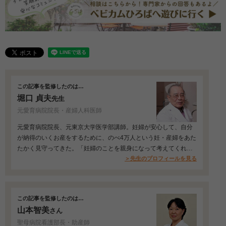
この記事を監修したのは…
堀口 貞夫
先生
元愛育病院院長・産婦人科医師
元愛育病院院長、元東京大学医学部講師。妊婦が安心して、自分
が納得のいくお産をするために、のべ4万人という妊・産婦をあた
たかく見守ってきた。「妊婦のことを親身になって考えてくれ
る」と評判が高い。JR四ツ谷駅前の「主婦会館クリニック からだ
＞先生のプロフィールを見る
と心の診療室」（主婦会館プラザエフ4F）元院長でもあり、女性
のからだと心を両面からサポートしていた。著書に『あなただか
ら だいじょうぶ』（赤ちゃんとママ社）、『改訂版 夫婦で読
この記事を監修したのは…
むセックスの本』（電子出版）など。
山本智美
さん
聖母病院看護部長・助産師