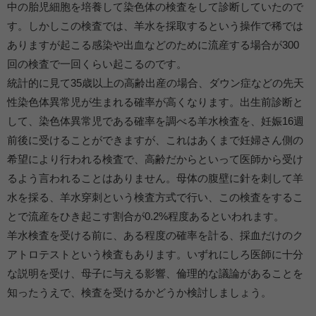
中の胎児細胞を培養して染色体の検査をして診断していたので
す。しかしこの検査では、羊水を採取するという操作で稀では
ありますが起こる感染や出血などのために流産する場合が300
回の検査で一回くらい起こるのです。
統計的に見て35歳以上の高齢出産の場合、ダウン症などの先天
性染色体異常児が生まれる確率が高くなります。出生前診断と
して、染色体異常児である確率を調べる羊水検査を、妊娠16週
前後に受けることができますが、これはあくまで妊婦さん側の
希望により行われる検査で、高齢だからといって医師から受け
るよう言われることはありません。母体の腹壁に針を刺して羊
水を採る、羊水穿刺という検査方式で行い、この検査をするこ
とで流産をひき起こす割合が0.2%程度あるといわれます。
羊水検査を受ける前に、ある程度の確率を計る、採血だけのク
アトロテストという検査もあります。いずれにしろ医師に十分
な説明を受け、母子に与える影響、倫理的な議論があることを
知ったうえで、検査を受けるかどうか検討しましょう。