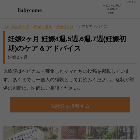
ログイン
ベビカムひろば
会員登録
（無料）
ベビカムトップ
>
妊娠・出産
>
妊娠2ヶ月
>
ケア＆アドバイス
妊娠2ヶ月 妊娠4週,5週,6週,7週(妊娠初
期)のケア＆アドバイス
妊娠2ヶ月
体験談はベビカムで募集したママたちの投稿を掲載していま
す。あくまでも一個人の経験としてお読みください。症状や対
処の判断は、医師にご相談ください。
体験談を投稿する