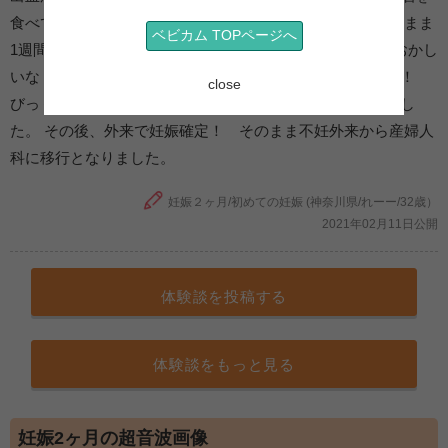
食べてしまいました。 しかし出血は翌日には止まり、そのまま
ベビカム TOPページへ
1週間ようすをみたけど、出血はまったくなかったので「おかし
いな？」と思い、妊娠検査薬を試してみたら… 陽性反応！
close
びっくりした半面、生肉とお酒のことを思い出し後悔しまし
た。 その後、外来で妊娠確定！ そのまま不妊外来から産婦人
科に移行となりました。
妊娠２ヶ月/初めての妊娠 (神奈川県/れーー/32歳）
2021年02月11日公開
体験談を投稿する
体験談をもっと見る
妊娠2ヶ月の超音波画像