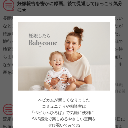
妊娠報告を密かに録画。後で見返してほっこり気分
に★
長距離の旅行中に生理が来るはずが、来なかったのでおかしい
なとは思っていました。過去にもっと遅れた事もありましたが
妊娠していなかったので、妊娠と断定はしていませんでした。
旅行から戻った時点で生理が10日遅れていました。夫に内緒で
検査薬を使用すると、陽性に！ 興奮を隠しながら、帰宅を待
ちました。帰宅後、反応を記録したくて密かにスマホで録画し
ながら発表。予想外だったようでびっくりしていました笑。出
産を終えた今、見返すとほっこりした気分になります。
妊娠2ヶ月/初めての妊娠 (海外/Milky20/34歳）
2021年04月19日公開
ベビカムが新しくなりました
コミュニティや相談室は
不妊外来から移行→待ち望んだ産婦人科へ
「ベビカムひろば」で気軽に便利に！
SNS感覚で楽しめるやさしい空間を
流産して1年… 不妊外来を予約した時の事です。生理予定日に
ぜひ覗いてみてね
出血があり「またダメだった」と思い、その日に生肉とお酒を