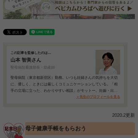
この記事を監修したのは…
山本 智美さん
聖母病院看護部長・助産師
聖母病院（東京都新宿区）勤務。いつも妊婦さんの気持ちを大切
に、優しく、ときには厳しくコミュニケーションしている。「相
手の立場に立った、わかりやすい相談」がモットー。妊娠・出
産・育児に不安を感…
＞先生のプロフィールを見る
2020.2更新
母子健康手帳をもらおう