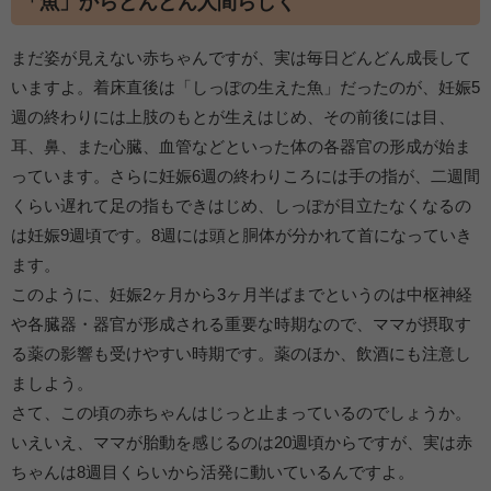
「魚」からどんどん人間らしく
まだ姿が見えない赤ちゃんですが、実は毎日どんどん成長して
いますよ。着床直後は「しっぽの生えた魚」だったのが、妊娠5
週の終わりには上肢のもとが生えはじめ、その前後には目、
耳、鼻、また心臓、血管などといった体の各器官の形成が始ま
っています。さらに妊娠6週の終わりころには手の指が、二週間
くらい遅れて足の指もできはじめ、しっぽが目立たなくなるの
は妊娠9週頃です。8週には頭と胴体が分かれて首になっていき
ます。
このように、妊娠2ヶ月から3ヶ月半ばまでというのは中枢神経
や各臓器・器官が形成される重要な時期なので、ママが摂取す
る薬の影響も受けやすい時期です。薬のほか、飲酒にも注意し
ましよう。
さて、この頃の赤ちゃんはじっと止まっているのでしょうか。
いえいえ、ママが胎動を感じるのは20週頃からですが、実は赤
ちゃんは8週目くらいから活発に動いているんですよ。