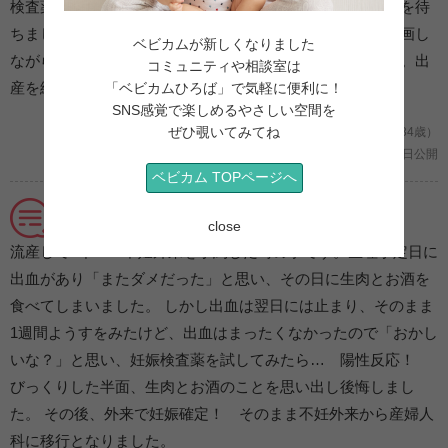
検査薬を使用すると、陽性に！ 興奮を隠しながら、帰宅を待
ちました。帰宅後、反応を記録したくて密かにスマホで録画し
ベビカムが新しくなりました
ながら発表。予想外だったようでびっくりしていました笑。出
コミュニティや相談室は
産を終えた今、見返すとほっこりした気分になります。
「ベビカムひろば」で気軽に便利に！
SNS感覚で楽しめるやさしい空間を
ぜひ覗いてみてね
妊娠2ヶ月/初めての妊娠 (海外/Milky20/34歳）
2021年04月19日公開
ベビカム TOPページへ
不妊外来から移行→待ち望んだ産婦人科へ
close
流産して1年… 不妊外来を予約した時の事です。生理予定日に
出血があり「またダメだった」と思い、その日に生肉とお酒を
食べてしまいました。 しかし出血は翌日には止まり、そのまま
1週間ようすをみたけど、出血はまったくなかったので「おかし
いな？」と思い、妊娠検査薬を試してみたら… 陽性反応！
びっくりした半面、生肉とお酒のことを思い出し後悔しまし
た。 その後、外来で妊娠確定！ そのまま不妊外来から産婦人
科に移行となりました。