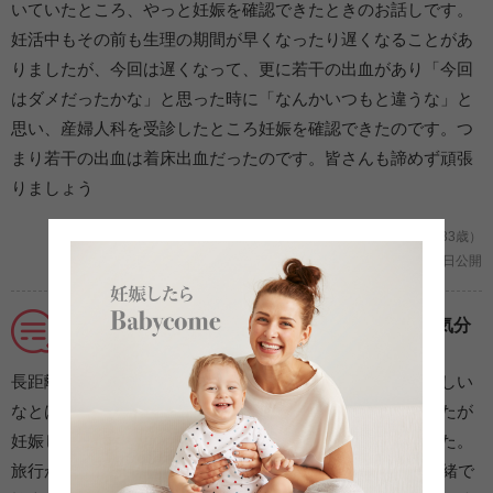
いていたところ、やっと妊娠を確認できたときのお話しです。
妊活中もその前も生理の期間が早くなったり遅くなることがあ
りましたが、今回は遅くなって、更に若干の出血があり「今回
はダメだったかな」と思った時に「なんかいつもと違うな」と
思い、産婦人科を受診したところ妊娠を確認できたのです。つ
まり若干の出血は着床出血だったのです。皆さんも諦めず頑張
りましょう
妊娠2ヶ月/初めての妊娠 (北海道/33歳のママ/33歳）
2021年06月11日公開
妊娠報告を密かに録画。後で見返してほっこり気分
に★
長距離の旅行中に生理が来るはずが、来なかったのでおかしい
なとは思っていました。過去にもっと遅れた事もありましたが
妊娠していなかったので、妊娠と断定はしていませんでした。
旅行から戻った時点で生理が10日遅れていました。夫に内緒で