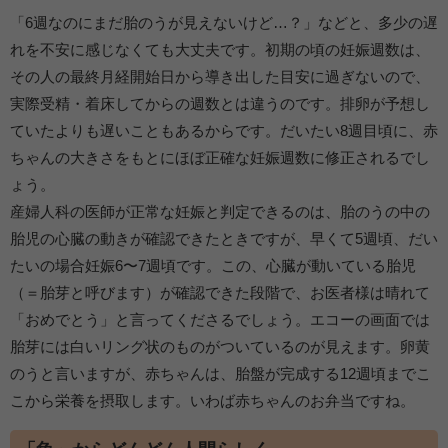
「6週なのにまだ胎のうが見えないけど…？」などと、多少の遅
れを不安に感じなくても大丈夫です。初期の頃の妊娠週数は、
その人の最終月経開始日から導き出した目安に過ぎないので、
実際受精・着床してからの週数とは違うのです。排卵が予想し
ていたよりも遅いこともあるからです。だいたい8週目頃に、赤
ちゃんの大きさをもとにほぼ正確な妊娠週数に修正されるでし
ょう。
産婦人科の医師が正常な妊娠と判定できるのは、胎のうの中の
胎児の心臓の動きが確認できたときですが、早くて5週頃、だい
たいの場合妊娠6〜7週頃です。この、心臓が動いている胎児
（＝胎芽と呼びます）が確認できた段階で、お医者様は晴れて
「おめでとう」と言ってくださるでしょう。エコーの画面では
胎芽には白いリング状のものがついているのが見えます。卵黄
のうと言いますが、赤ちゃんは、胎盤が完成する12週頃までこ
こから栄養を摂取します。いわば赤ちゃんのお弁当ですね。