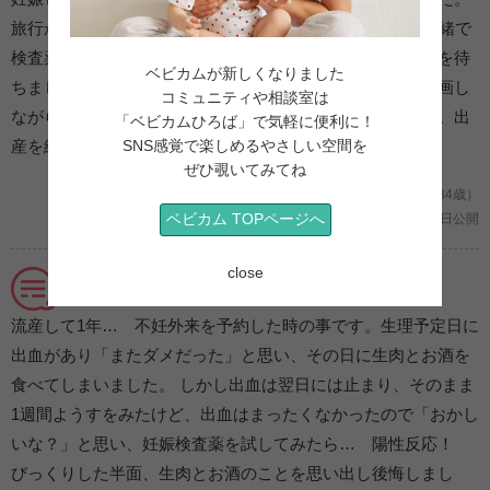
旅行から戻った時点で生理が10日遅れていました。夫に内緒で
検査薬を使用すると、陽性に！ 興奮を隠しながら、帰宅を待
ベビカムが新しくなりました
ちました。帰宅後、反応を記録したくて密かにスマホで録画し
コミュニティや相談室は
ながら発表。予想外だったようでびっくりしていました笑。出
「ベビカムひろば」で気軽に便利に！
SNS感覚で楽しめるやさしい空間を
産を終えた今、見返すとほっこりした気分になります。
ぜひ覗いてみてね
妊娠2ヶ月/初めての妊娠 (海外/Milky20/34歳）
ベビカム TOPページへ
2021年04月19日公開
close
不妊外来から移行→待ち望んだ産婦人科へ
流産して1年… 不妊外来を予約した時の事です。生理予定日に
出血があり「またダメだった」と思い、その日に生肉とお酒を
食べてしまいました。 しかし出血は翌日には止まり、そのまま
1週間ようすをみたけど、出血はまったくなかったので「おかし
いな？」と思い、妊娠検査薬を試してみたら… 陽性反応！
びっくりした半面、生肉とお酒のことを思い出し後悔しまし