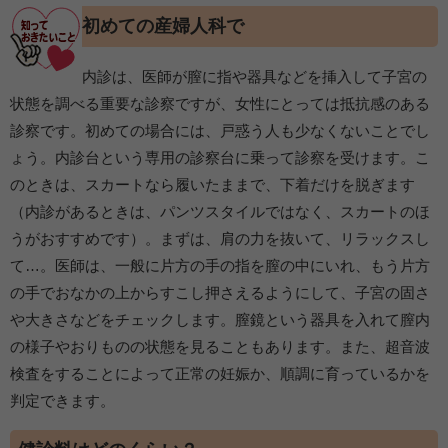
初めての産婦人科で
内診は、医師が膣に指や器具などを挿入して子宮の
状態を調べる重要な診察ですが、女性にとっては抵抗感のある
診察です。初めての場合には、戸惑う人も少なくないことでし
ょう。内診台という専用の診察台に乗って診察を受けます。こ
のときは、スカートなら履いたままで、下着だけを脱ぎます
（内診があるときは、パンツスタイルではなく、スカートのほ
うがおすすめです）。まずは、肩の力を抜いて、リラックスし
て…。医師は、一般に片方の手の指を膣の中にいれ、もう片方
の手でおなかの上からすこし押さえるようにして、子宮の固さ
や大きさなどをチェックします。膣鏡という器具を入れて膣内
の様子やおりものの状態を見ることもあります。また、超音波
検査をすることによって正常の妊娠か、順調に育っているかを
判定できます。