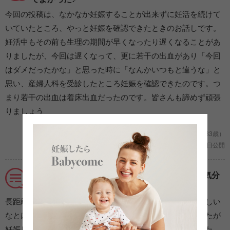
今回の投稿は、なかなか妊娠することが出来ずに妊活を続けて
いていたところ、やっと妊娠を確認できたときのお話しです。
妊活中もその前も生理の期間が早くなったり遅くなることがあ
りましたが、今回は遅くなって、更に若干の出血があり「今回
はダメだったかな」と思った時に「なんかいつもと違うな」と
思い、産婦人科を受診したところ妊娠を確認できたのです。つ
まり若干の出血は着床出血だったのです。皆さんも諦めず頑張
りましょう
妊娠2ヶ月/初めての妊娠 (北海道/33歳のママ/33歳）
2021年06月11日公開
妊娠報告を密かに録画。後で見返してほっこり気分
に★
長距離の旅行中に生理が来るはずが、来なかったのでおかしい
なとは思っていました。過去にもっと遅れた事もありましたが
妊娠していなかったので、妊娠と断定はしていませんでした。