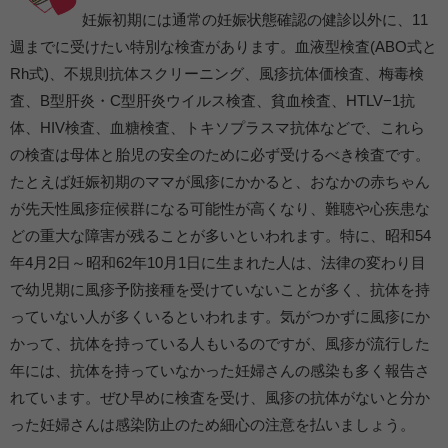
妊娠初期には通常の妊娠状態確認の健診以外に、11
週までに受けたい特別な検査があります。血液型検査(ABO式と
Rh式)、不規則抗体スクリーニング、風疹抗体価検査、梅毒検
査、B型肝炎・C型肝炎ウイルス検査、貧血検査、HTLV−1抗
体、HIV検査、血糖検査、トキソプラスマ抗体などで、これら
の検査は母体と胎児の安全のために必ず受けるべき検査です。
たとえば妊娠初期のママが風疹にかかると、おなかの赤ちゃん
が先天性風疹症候群になる可能性が高くなり、難聴や心疾患な
どの重大な障害が残ることが多いといわれます。特に、昭和54
年4月2日～昭和62年10月1日に生まれた人は、法律の変わり目
で幼児期に風疹予防接種を受けていないことが多く、抗体を持
っていない人が多くいるといわれます。気がつかずに風疹にか
かって、抗体を持っている人もいるのですが、風疹が流行した
年には、抗体を持っていなかった妊婦さんの感染も多く報告さ
れています。ぜひ早めに検査を受け、風疹の抗体がないと分か
った妊婦さんは感染防止のため細心の注意を払いましょう。