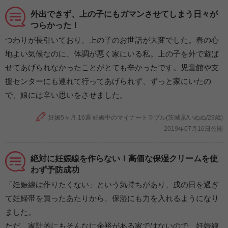
外出できず、上の子にもガマンさせてしまう日々が
つらかった！
つわりが長引いており、上の子のお世話が大変でした。春の心
地よい気候なのに、体調が悪く家にいる私。上の子を外で遊ば
せてあげられなかったことがとても辛かったです。児童館や支
援センターにも連れて行ってあげられず、ずっと家にいたの
で、娘には辛い思いをさせました。
妊娠5ヶ月 16週 妊娠中のマイナートラブル(茨城県/いぬぬ/29歳)
2019年07月16日公開
絶対に妊娠線を作らない！高価な保湿クリームを使
わず予防成功
「妊娠線は作りたくない」という気持ちがあり、戌の日を過ぎ
て妊婦帯を買ったあたりから、保湿にも力を入れるようになり
ました。
ただ、家計的にもそんなに余裕がある家ではないので、妊娠線