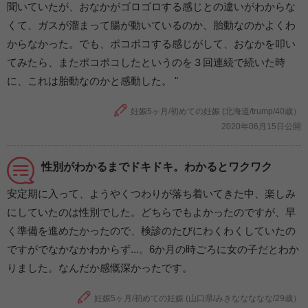
聞いていたが、おなかがゴロゴロする感じとの違いがわからな
くて、ガスが溜まって腸が動いているのか、胎動なのかよくわ
からなかった。でも、ポコポコする感じがして、おなかを叩い
てみたら、またポコポコしたというのを３回連続で続いた時
に、これは胎動なのかと感動した。 "
妊娠5ヶ月/初めての妊娠 (北海道/trump/40歳）
2020年06月15日公開
性別がわかるまでドキドキ。わかるとワクワク
安定期に入って、ようやくつわりが落ち着いてきた中、楽しみ
にしていたのは性別でした。どちらでもよかったのですが、早
く準備を進めたかったので、検診のたびにわくわくしていたの
ですがでなかなかわからず...。6か月の時ごろに女の子だとわか
りました。なんだか感慨深かったです。
妊娠5ヶ月/初めての妊娠 (山口県/みきななななな/29歳）