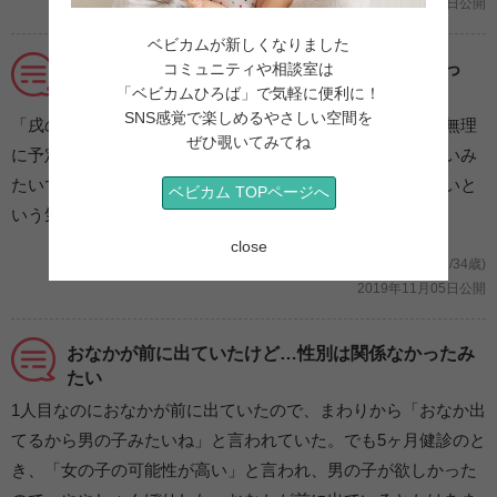
2019年11月05日公開
ベビカムが新しくなりました
初めてのことで「絶対に○○しなきゃ！」と気負っ
コミュニティや相談室は
てました
「ベビカムひろば」で気軽に便利に！
SNS感覚で楽しめるやさしい空間を
「戌の日に安産祈願に行かないといけない！」と思って、無理
ぜひ覗いてみてね
に予定を合わせて行きましたが、腹帯を戌の日に巻けば良いみ
たいでした。初めての事で何が何でもそうしないといけないと
ベビカム TOPページへ
いう気持ちが強すぎました。今では良い思い出です。
close
妊娠5ヶ月 18週 戌の日(大阪府/らんころ/34歳)
2019年11月05日公開
おなかが前に出ていたけど…性別は関係なかったみ
たい
1人目なのにおなかが前に出ていたので、まわりから「おなか出
てるから男の子みたいね」と言われていた。でも5ヶ月健診のと
き、「女の子の可能性が高い」と言われ、男の子が欲しかった