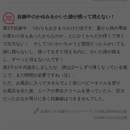
妊娠中のかゆみをかいた跡が残って消えない！
第2子妊娠中、つわりもおさまりかけた頃です。夏から秋の季節
の変わり目もあったからなのか、とにかくからだが痒くて痒く
て仕方ない！ そしてついかいちゃうと普段だったらかいても
跡に残らないし、残ってもすぐ消えるのに、かいた跡が残る
し、ずーっと消えないんです！
第2子が今月誕生しましたが、跡は少ーしずつ薄くなっている感
じで、まだ時間が必要ですね（泣）。
ただ、お風呂に入ってタオルでふく前にベビーオイルを塗り、
お風呂を出た後、ニベアの青缶クリームを塗っていたら、巨大
だったおなか周りに全く妊娠線はつきませんでした。
妊娠5ヶ月 妊娠中のマイナートラブル(岡山県/Mai/31歳)
2019年04月23日公開