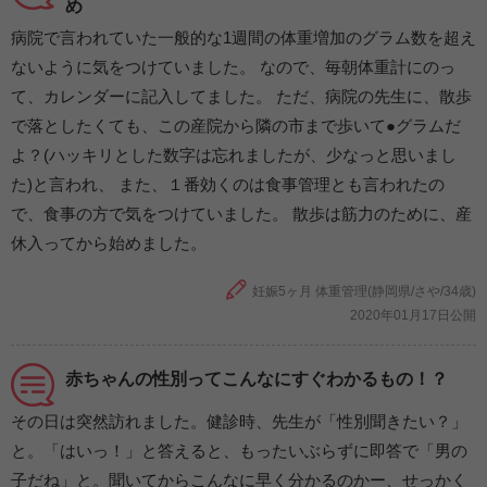
め
病院で言われていた一般的な1週間の体重増加のグラム数を超え
ないように気をつけていました。 なので、毎朝体重計にのっ
て、カレンダーに記入してました。 ただ、病院の先生に、散歩
で落としたくても、この産院から隣の市まで歩いて●グラムだ
よ？(ハッキリとした数字は忘れましたが、少なっと思いまし
た)と言われ、 また、１番効くのは食事管理とも言われたの
で、食事の方で気をつけていました。 散歩は筋力のために、産
休入ってから始めました。
妊娠5ヶ月 体重管理(静岡県/さや/34歳)
2020年01月17日公開
赤ちゃんの性別ってこんなにすぐわかるもの！？
その日は突然訪れました。健診時、先生が「性別聞きたい？」
と。「はいっ！」と答えると、もったいぶらずに即答で「男の
子だね」と。聞いてからこんなに早く分かるのかー、せっかく