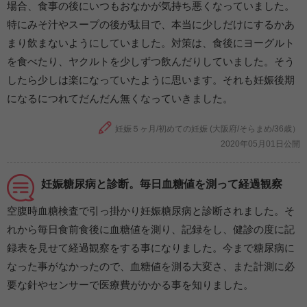
場合、食事の後にいつもおなかが気持ち悪くなっていました。
特にみそ汁やスープの後が駄目で、本当に少しだけにするかあ
まり飲まないようにしていました。対策は、食後にヨーグルト
を食べたり、ヤクルトを少しずつ飲んだりしていました。そう
したら少しは楽になっていたように思います。それも妊娠後期
になるにつれてだんだん無くなっていきました。
妊娠５ヶ月/初めての妊娠 (大阪府/そらまめ/36歳）
2020年05月01日公開
妊娠糖尿病と診断。毎日血糖値を測って経過観察
空腹時血糖検査で引っ掛かり妊娠糖尿病と診断されました。そ
れから毎日食前食後に血糖値を測り、記録をし、健診の度に記
録表を見せて経過観察をする事になりました。今まで糖尿病に
なった事がなかったので、血糖値を測る大変さ、また計測に必
要な針やセンサーで医療費がかかる事を知りました。