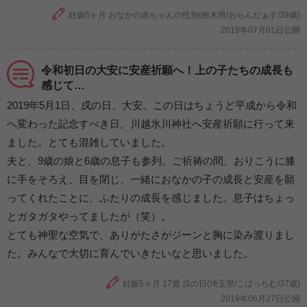
妊娠5ヶ月 おなかの赤ちゃんの性別(栃木県/おらんだぁす/39歳)
2019年07月01日公開
令和初日の大安に安産祈願へ！上の子たちの成長も
感じて…
2019年5月1日、戌の日、大安。この日はちょうど平成から令和
へ変わった記念すべき日。川越氷川神社へ安産祈願に行って来
ました。とても混雑していました。
夫と、9歳の娘と6歳の息子も参列。ご祈祷の間、おりこうに膝
に手をそろえ、目を閉じ、一緒におなかの子の成長と安産を願
ってくれたことに、ふたりの成長を感じました。息子はちょっ
とガタガタやってましたが（笑）。
とても神聖な空気で、ありがたさがジーンと胸に染み渡りまし
た。みんなで大切に育んでいきたいなと思いました。
妊娠5ヶ月 17週 戌の日(埼玉県/こばっちむ/37歳)
2019年06月27日公開