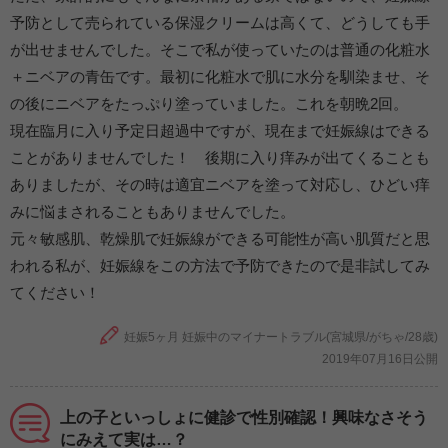
予防として売られている保湿クリームは高くて、どうしても手
が出せませんでした。そこで私が使っていたのは普通の化粧水
＋ニベアの青缶です。最初に化粧水で肌に水分を馴染ませ、そ
の後にニベアをたっぷり塗っていました。これを朝晩2回。
現在臨月に入り予定日超過中ですが、現在まで妊娠線はできる
ことがありませんでした！ 後期に入り痒みが出てくることも
ありましたが、その時は適宜ニベアを塗って対応し、ひどい痒
みに悩まされることもありませんでした。
元々敏感肌、乾燥肌で妊娠線ができる可能性が高い肌質だと思
われる私が、妊娠線をこの方法で予防できたので是非試してみ
てください！
妊娠5ヶ月 妊娠中のマイナートラブル(宮城県/がちゃ/28歳)
2019年07月16日公開
上の子といっしょに健診で性別確認！興味なさそう
にみえて実は…？