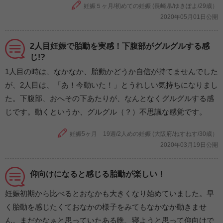
妊娠５ヶ月/初めての妊娠 (長崎県/ゆきぽよ/29歳）
2020年05月01日公開
2人目妊娠で胎動を実感！下腹部がグルグルする感
じ!?
1人目の時は、なかなか、胎動かどうか自信が持てませんでした
が、2人目は、「あ！今動いた！」とうれしい気持ちになりまし
た。下腹部、おへその下あたりが、なんとなくグルグルする感
じです。動くというか、グルグル（？）不思議な感覚です。
妊娠5ヶ月 19週/2人めの妊娠 (大阪府/ねすねす/30歳）
2020年03月19日公開
仰向けになると感じる胎動が楽しい！
妊娠初期から比べるとおなかも大きくなり始めていました。早
く胎動を感じたくておなかの様子をみてもなかなか動きませ
ん。まだかなぁと思っていたある晩、寝ようと思って仰向けで