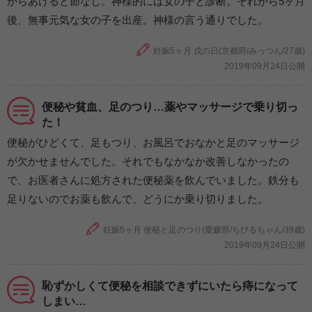
からあけると節なし。神様的には女の子と診断。それから5ヶ月
後、無事元気な女の子を出産。神様の言う通りでした。
妊娠5ヶ月 戌の日(京都府/みっつん/27歳)
2019年09月24日公開
便秘や貧血、足のつり…薬やマッサージで乗り切っ
た！
便秘がひどくて、足もつり、お風呂でおなかと足のマッサージ
が欠かせませんでした。それでもなかなか改善しなかったの
で、お医者さんに処方された便秘薬を飲んでいました。鉄分も
足りないのでお薬も飲んで、どうにか乗り切りました。
妊娠5ヶ月 便秘と足のつり(愛媛県/ちびるちゃん/39歳)
2019年09月24日公開
恥ずかしくて便秘を相談できずにいたら痔になって
しまい…