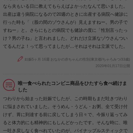
なら夫もいる日に教えてもらえばよかったなんて思いました。
出産は違う病院になるので20週のときに出産する病院へ健診に
行った時も「（股の間のゾウさんが）見えますねー。男の子で
すねー」と。さらにもとの病院でも健診の度に「性別言ったっ
け？男の子ね」と言われました。どれだけ立派なゾウさんつい
てるんだよ！って思ってましたが…それはそれは立派でした。
妊娠5ヶ月 16週 おなかの赤ちゃんの性別(東京都/ちゃろみつ/33歳)
2020年01月17日公開
唯一食べられたコンビニ商品をひたすら食べ続けま
した
つわりから始まった妊娠でしたが、この時期もまだ吐きづわり
に悩まされていました。そうめん・うどん・お粥、全て受け付
けず、胃に到達する前に戻してしまう日々で、今振り返ってみ
ると体力的にも精神的にもしんどかったです。そんな時に、唯
一吐き戻しなく食べれていたのが、パイナップルスティックで