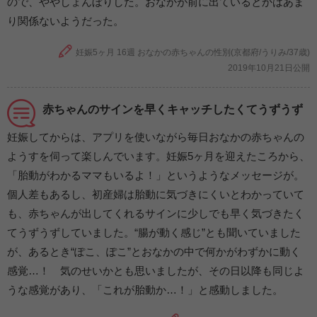
ので、ややしょんぼりした。おなかが前に出ているとかはあま
り関係ないようだった。
妊娠5ヶ月 16週 おなかの赤ちゃんの性別(京都府/うりみ/37歳)
2019年10月21日公開
赤ちゃんのサインを早くキャッチしたくてうずうず
妊娠してからは、アプリを使いながら毎日おなかの赤ちゃんの
ようすを伺って楽しんでいます。妊娠5ヶ月を迎えたころから、
「胎動がわかるママもいるよ！」というようなメッセージが。
個人差もあるし、初産婦は胎動に気づきにくいとわかっていて
も、赤ちゃんが出してくれるサインに少しでも早く気づきたく
てうずうずしていました。“腸が動く感じ”とも聞いていました
が、あるとき“ぽこ、ぽこ”とおなかの中で何かがわずかに動く
感覚…！ 気のせいかとも思いましたが、その日以降も同じよ
うな感覚があり、「これが胎動か…！」と感動しました。