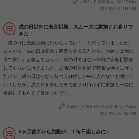
妊娠5ヶ月 胎動(神奈川県/ut/26歳)
2019年10月21日公開
戌の日以外に安産祈願。スムーズに家族とお参りで
きた！
「戌の日に安産祈願に行かなくては！」と思っていましたが、
友人から「戌の日は初めて腹帯をする日だから、お参りは別の
日で良い」と教えてもらい、戌の日ではない休日に安産祈願を
してもらいに行きました。近隣の安産祈願で有名な神社に行っ
たので、戌の日はかなり待つ＆妊婦しか中に入れないと聞いて
いましたが、戌の日を外した事であまり待たずに家族と一緒に
祈願してもらえて良かったです。
妊娠5ヶ月 18週 戌の日(愛知県/たく/36歳)
2019年09月24日公開
5ヶ月後半から胎動が…！毎日楽しみに♪