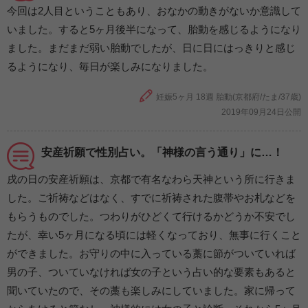
今回は2人目ということもあり、おなかの動きがないか意識して
いました。すると5ヶ月後半になって、胎動を感じるようになり
ました。まだまだ弱い胎動でしたが、日に日にはっきりと感じ
るようになり、毎日が楽しみになりました。
妊娠5ヶ月 18週 胎動(京都府/たま/37歳)
2019年09月24日公開
安産祈願で性別占い。「神様の言う通り」に…！
戌の日の安産祈願は、京都で有名なわら天神という所に行きま
した。ご祈祷などはなく、すでに祈祷された腹帯やお札などを
もらうものでした。つわりがひどくて行けるかどうか不安でし
たが、幸い5ヶ月になる頃には軽くなっており、無事に行くこと
ができました。お守りの中に入っている藁に節がついていれば
男の子、ついていなければ女の子という占い的な要素もあると
聞いていたので、その藁も楽しみにしていました。家に帰って