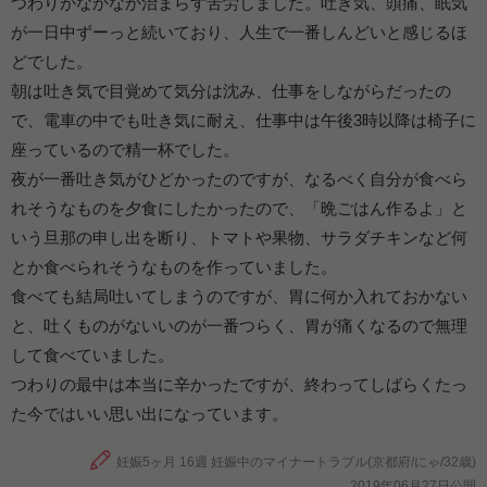
つわりがなかなか治まらず苦労しました。吐き気、頭痛、眠気
が一日中ずーっと続いており、人生で一番しんどいと感じるほ
どでした。
朝は吐き気で目覚めて気分は沈み、仕事をしながらだったの
で、電車の中でも吐き気に耐え、仕事中は午後3時以降は椅子に
座っているので精一杯でした。
夜が一番吐き気がひどかったのですが、なるべく自分が食べら
れそうなものを夕食にしたかったので、「晩ごはん作るよ」と
いう旦那の申し出を断り、トマトや果物、サラダチキンなど何
とか食べられそうなものを作っていました。
食べても結局吐いてしまうのですが、胃に何か入れておかない
と、吐くものがないいのが一番つらく、胃が痛くなるので無理
して食べていました。
つわりの最中は本当に辛かったですが、終わってしばらくたっ
た今ではいい思い出になっています。
妊娠5ヶ月 16週 妊娠中のマイナートラブル(京都府/にゃ/32歳)
2019年06月27日公開