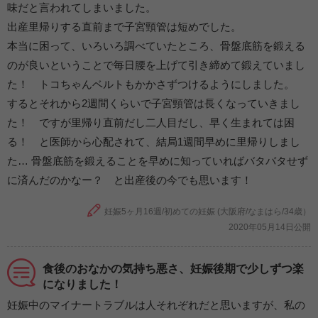
味だと言われてしまいました。
出産里帰りする直前まで子宮頸管は短めでした。
本当に困って、いろいろ調べていたところ、骨盤底筋を鍛える
のが良いということで毎日腰を上げて引き締めて鍛えていまし
た！ トコちゃんベルトもかかさずつけるようにしました。
するとそれから2週間くらいで子宮頸管は長くなっていきまし
た！ ですが里帰り直前だし二人目だし、早く生まれては困
る！ と医師から心配されて、結局1週間早めに里帰りしまし
た… 骨盤底筋を鍛えることを早めに知っていればバタバタせず
に済んだのかなー？ と出産後の今でも思います！
妊娠5ヶ月16週/初めての妊娠 (大阪府/なまはら/34歳）
2020年05月14日公開
食後のおなかの気持ち悪さ、妊娠後期で少しずつ楽
になりました！
妊娠中のマイナートラブルは人それぞれだと思いますが、私の