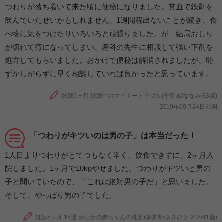
つわりが落ち着いて来た頃に便秘になりました。貧血で鉄剤を
飲んでいたせいかもしれません。1週間程出ないことが続き、食
べ物に気をつけたりいろいろと頑張りました。が、結局おしり
が切れて痔になってしまい、産科の先生に相談して強い下剤を
処方してもらいました。おかげで便秘は解消されましたが、恥
ずかしがらずに早く相談していれば良かったと思っています。
妊娠5ヶ月 妊娠中のマイナートラブル(千葉県/ななみ/33歳)
2019年09月24日公開
「つわりがキツいのは男の子」は本当だった！
1人目よりつわりがとてつもなく辛く、飲食できずに、2ヶ月入
院しました。1ヶ月で10kgやせました。つわりがキツいと男の
子と聞いていたので、「これは絶対男の子だ」と思いました。
そして、やっぱり男の子でした。
妊娠5ヶ月 16週 おなかの赤ちゃんの性別(東京都/あきひとママ/41歳)