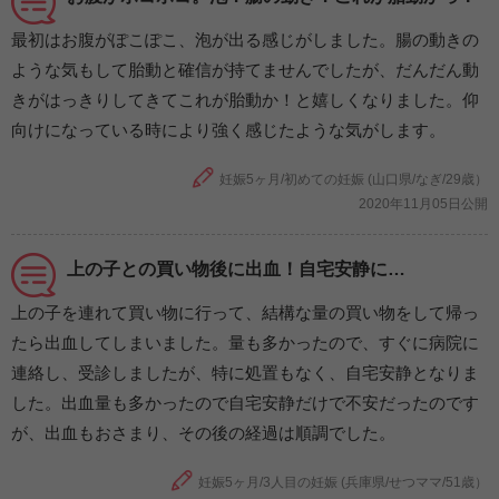
最初はお腹がぽこぽこ、泡が出る感じがしました。腸の動きの
ような気もして胎動と確信が持てませんでしたが、だんだん動
きがはっきりしてきてこれが胎動か！と嬉しくなりました。仰
向けになっている時により強く感じたような気がします。
妊娠5ヶ月/初めての妊娠 (山口県/なぎ/29歳）
2020年11月05日公開
上の子との買い物後に出血！自宅安静に…
上の子を連れて買い物に行って、結構な量の買い物をして帰っ
たら出血してしまいました。量も多かったので、すぐに病院に
連絡し、受診しましたが、特に処置もなく、自宅安静となりま
した。出血量も多かったので自宅安静だけで不安だったのです
が、出血もおさまり、その後の経過は順調でした。
妊娠5ヶ月/3人目の妊娠 (兵庫県/せつママ/51歳）