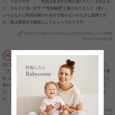
～」と言うので、、「性別は産まれた時に知りたい」と伝える
と、カルテに赤い文字で“性別秘密”と書かれてました（笑）。
いろんな人に性別を聞かれるので知らないのも少し面倒です
が、私は最後まで秘密にしてもらうつもりです。
妊娠5ヶ月 16週 おなかの赤ちゃんの性別(北海道/とんかつ/29歳)
2019年11月05日公開
胎動を感じて赤ちゃんの存在を実感
はじめは胎動と分からず、内臓が動いていると思ってました。
「グニョン、グニョン」としたり、時々グルッと何か動きが変
わったり、ゴニョゴニョしたりしたので、これが胎動なんだと
分かるようになりました。それからは少しづつ激しくなった
り、あまり動かなくなったりと日によって動きは違いました
が、赤ちゃんがおなかにいると言う事を実感できました。
妊娠5ヶ月 胎動(埼玉県/ニャンシー/36歳)