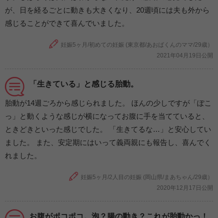
が、日を経るごとに動きも大きくなり、20週頃には夫も外から
感じることができて喜んでいました。
妊娠5ヶ月/初めての妊娠 (東京都/あおばくんのママ/29歳）
2021年04月19日公開
「生きている」と感じる胎動。
胎動が14週ごろから感じられました。 ほんの少しですが「ぽこ
っ」と動くような感じが横になってお腹に手を当てていると、
ときどきといった感じでした。 「生きてるな…」と安心してい
ました。 また、安定期にはいって義両親にも報告し、喜んでく
れました。
妊娠5ヶ月/2人目の妊娠 (岡山県/まあちゃん/29歳）
2020年12月17日公開
お腹がポコポコ。泡？腸の動き？これが胎動かっ！