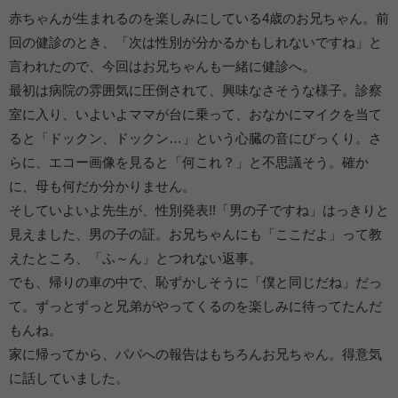
赤ちゃんが生まれるのを楽しみにしている4歳のお兄ちゃん。前
回の健診のとき、「次は性別が分かるかもしれないですね」と
言われたので、今回はお兄ちゃんも一緒に健診へ。
最初は病院の雰囲気に圧倒されて、興味なさそうな様子。診察
室に入り、いよいよママが台に乗って、おなかにマイクを当て
ると「ドックン、ドックン…」という心臓の音にびっくり。さ
らに、エコー画像を見ると「何これ？」と不思議そう。確か
に、母も何だか分かりません。
そしていよいよ先生が、性別発表!!「男の子ですね」はっきりと
見えました、男の子の証。お兄ちゃんにも「ここだよ」って教
えたところ、「ふ～ん」とつれない返事。
でも、帰りの車の中で、恥ずかしそうに「僕と同じだね」だっ
て。ずっとずっと兄弟がやってくるのを楽しみに待ってたんだ
もんね。
家に帰ってから、パパへの報告はもちろんお兄ちゃん。得意気
に話していました。