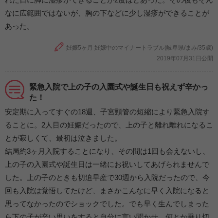
なに広範囲ではないが、胸の下などに少し湿疹ができることが
あった。
妊娠5ヶ月 妊娠中のマイナートラブル(岐阜県/まみ/35歳)
2019年07月31日公開
緊急入院で上の子の入園式や誕生日も祝えず辛かっ
た！
安定期に入ってすぐの18週、子宮頸管の短縮により緊急入院す
ることに。2人目の妊娠だったので、上の子と離れ離れになるこ
とが寂しくて、最初は泣きました。
結局約3ヶ月入院することになり、その間は1回も会えないし、
上の子の入園式や誕生日は一緒にお祝いしてあげられませんで
した。上の子のときも切迫早産で30週から入院だったので、今
回も入院は覚悟してたけど、まさかこんなに早く入院になると
思ってなかったのでショックでした。でも早く生んでしまった
ら下の子が辛い思いをすると自分に言い聞かせ、何とか乗り切