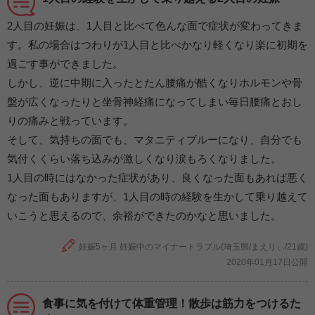
2人目の妊娠は、1人目と比べて色んな面で症状が変わってきま
す。私の場合はつわりが1人目と比べかなり軽くなり楽に初期を
過ごす事ができました。
しかし、逆に中期に入ったとたん腰痛が酷くなりホルモンや骨
盤が広くなったりと坐骨神経痛になってしまい毎日腰痛とおし
りの痛みと戦っています。
そして、気持ちの面でも、マタニティブルーになり、自分でも
気付くくらい落ち込みが激しくなり涙もろくなりました。
1人目の時にはなかった症状があり、良くなった面もあれば悪く
なった面もありますが、1人目の時の経験を生かして乗り越えて
いこうと思えるので、余裕ができたのかなと思いました。
妊娠5ヶ月 妊娠中のマイナートラブル(埼玉県/まえりぃ/21歳)
2020年01月17日公開
食事に気を付けて体重管理！散歩は筋力をつけるた