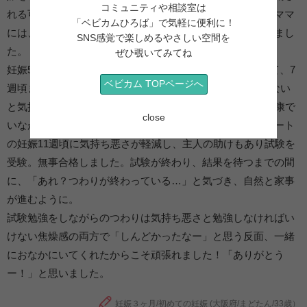
コミュニティや相談室は
れる可能性もあり、妊活を開始。一緒に試験を受けた先輩ママ
「ベビカムひろば」で気軽に便利に！
には、「妊娠中しんどいよ」と言われながらも無事妊娠しまし
SNS感覚で楽しめるやさしい空間を
た。
ぜひ覗いてみてね
妊娠5週頃より食べづわりが始まり、試験勉強もあいまって、7
ベビカム TOPページへ
週頃までに約3kg体重が増加。その後も何か口に入れていない
と気持ち悪く、試験日である妊娠12週までまずは無事に健康で
close
いながら勉強すると決めて試験に臨みました。ラストスパート
の妊娠11週頃に気持ち悪さが軽減し、主人の助けもあり試験を
受験。無事合格しました。試験が終わり、結果を待つまでの間
に、「あれ？つわりが終わっている…」と気づき、自然と家事
が進むように。
試験勉強をしながらのつわりは気持ち悪さと勉強しなければい
けない焦燥感の両方で「しんどかったなー」と思う反面、一緒
におなかにいてくれたからこそ頑張れました！「ありがとう
ー！」と思いました。
妊娠３ヶ月/初めての妊娠 (大阪府/まどたん/33歳）