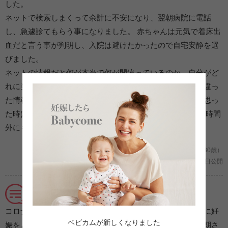
した。
ネットで検索しまくって余計に不安になり、翌朝病院に電話
し、急遽診てもらう事になりました。 赤ちゃんは元気で着床出
血だと言う事が判明し、入院は避けたかったので自宅安静を選
びました。
ネットの情報だと何が本当で何が間違っているのか、自分がど
れに当てはまるのか分からなくて、余計に不安になるし間違っ
た情報で最悪の場合ばかり考えてしまうので、何か不安に思っ
た時はすぐに病院に電話でいいのだと感じました。 病院も時間
外にも関わらず丁寧に対応してくれました。
妊娠3ヶ月/初めての妊娠 (大阪府/Na2co/30歳）
2021年06月11日公開
頑張れたのは、おなかに君が居たから☆
コロナ禍で、自分の仕事の試験が延期に。本来なら試験後に妊
ベビカムが新しくなりました
娠をと考えていましたが、結婚式もできないし試験も再延期さ