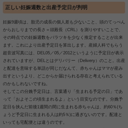
正しい妊娠週数と出産予定日が判明
妊娠9週頃は、胎児の成長の個人差も少ないこと、頭のてっぺん
からおしりまでの長さ＝頭殿長（CRL）を測りやすいことで、
その時点での妊娠週数をバラツキを少なく推定することが出来
ます。これにより出産予定日を算出します。産婦人科でもらう
超音波写真には、DEL05／05／2012というように予定日が表示
されていますが、DELとはデリバリー（Delivery）のこと。出産
と配達を意味する単語が同じだなんて、赤ちゃんはママが産み
出すというより、どこからか届けられる存在と考えられている
のかもしれないですね。
そしてこの分娩予定日は、言葉通り「生まれる予定の日」であ
って「およそこの頃生まれるよ」という目安なのです。分娩予
定日を挟んだ前後1週間の間に生まれる赤ちゃんは、約60％(ち
ょうど予定日に生まれる人は約5％)に過ぎないのです。配達と
いっても宅配便とは違うのです。