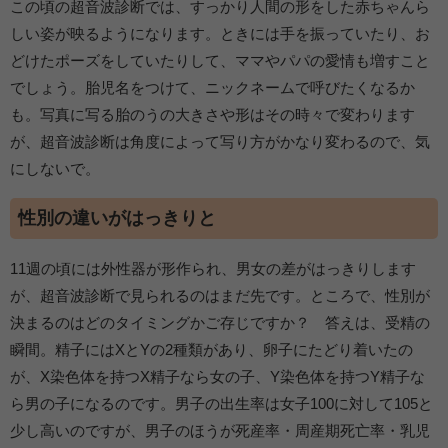
この頃の超音波診断では、すっかり人間の形をした赤ちゃんら
しい姿が映るようになります。ときには手を振っていたり、お
どけたポーズをしていたりして、ママやパパの愛情も増すこと
でしょう。胎児名をつけて、ニックネームで呼びたくなるか
も。写真に写る胎のうの大きさや形はその時々で変わります
が、超音波診断は角度によって写り方がかなり変わるので、気
にしないで。
性別の違いがはっきりと
11週の頃には外性器が形作られ、男女の差がはっきりします
が、超音波診断で見られるのはまだ先です。ところで、性別が
決まるのはどのタイミングかご存じですか？ 答えは、受精の
瞬間。精子にはXとYの2種類があり、卵子にたどり着いたの
が、X染色体を持つX精子なら女の子、Y染色体を持つY精子な
ら男の子になるのです。男子の出生率は女子100に対して105と
少し高いのですが、男子のほうが死産率・周産期死亡率・乳児