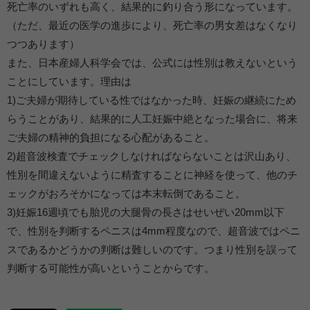
死亡率のいずれも高く、結果的に釣り合う形になっています。
（ただ、最近の医学の進歩により、死亡率の男女差はなくなり
つつあります）
また、日本産婦人科学会では、公式には性別は教えないという
ことにしています。理由は
1)ご夫婦が期待している性ではなかった時、妊娠の継続にため
らうことがあり、結果的に人工妊娠中絶となった場合に、将来
ご夫婦の精神的負担になる心配があること。
2)超音波検査でチェックしなければならないことは沢山あり、
性別を間違えないように精査することに神経を使って、他のチ
ェックがおろそかになっては本末転倒であること。
3)妊娠16週頃でも胎児の大腿骨の長さはせいぜい20mm以下
で、性別を判断するペニスは4mm程度なので、超音波ではペニ
スであるかどうかの判断は難しいのです。つまり性別を誤って
判断する可能性が高いということからです。