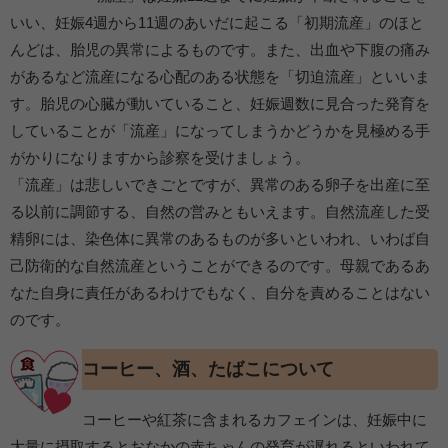
いい、妊娠4週から11週のあいだに起こる「初期流産」のほと
んどは、胎児の異常によるものです。また、出血や下腹の痛み
があるなど流産になる心配のある状態を「切迫流産」といいま
す。胎児の心臓が動いていること、妊娠週数に見合った発育を
していることが「流産」になってしまうかどうかを見極める手
がかりになりますから診察を受けましょう。
「流産」は悲しいできごとですが、異常のある卵子を出産に至
る以前に調節する、自然の営みともいえます。自然流産した受
精卵には、染色体に異常のあるものが多いといわれ、いわば自
己防衛的な自然流産ということができるのです。母親であるあ
なた自身に責任があるわけでもなく、自分を責めることはない
のです。
コーヒー、酒、たばこについて
コーヒーや紅茶に含まれるカフェインは、妊娠中に
大量に摂取するとおなかの赤ちゃんの発育が遅れるといわれて