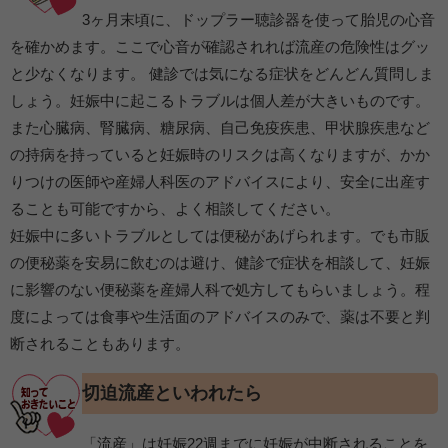
3ヶ月末頃に、ドップラー聴診器を使って胎児の心音
を確かめます。ここで心音が確認されれば流産の危険性はグッ
と少なくなります。 健診では気になる症状をどんどん質問しま
しょう。妊娠中に起こるトラブルは個人差が大きいものです。
また心臓病、腎臓病、糖尿病、自己免疫疾患、甲状腺疾患など
の持病を持っていると妊娠時のリスクは高くなりますが、かか
りつけの医師や産婦人科医のアドバイスにより、安全に出産す
ることも可能ですから、よく相談してください。
妊娠中に多いトラブルとしては便秘があげられます。でも市販
の便秘薬を安易に飲むのは避け、健診で症状を相談して、妊娠
に影響のない便秘薬を産婦人科で処方してもらいましょう。程
度によっては食事や生活面のアドバイスのみで、薬は不要と判
断されることもあります。
切迫流産といわれたら
「流産」は妊娠22週までに妊娠が中断されることを