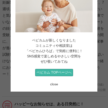
妊娠5週頃より食べづわりが始まり、試験勉強もあいまって、7
週頃までに約3kg体重が増加。その後も何か口に入れていない
と気持ち悪く、試験日である妊娠12週までまずは無事に健康で
いながら勉強すると決めて試験に臨みました。ラストスパート
の妊娠11週頃に気持ち悪さが軽減し、主人の助けもあり試験を
受験。無事合格しました。試験が終わり、結果を待つまでの間
ベビカムが新しくなりました
に、「あれ？つわりが終わっている…」と気づき、自然と家事
コミュニティや相談室は
が進むように。
「ベビカムひろば」で気軽に便利に！
試験勉強をしながらのつわりは気持ち悪さと勉強しなければい
SNS感覚で楽しめるやさしい空間を
けない焦燥感の両方で「しんどかったなー」と思う反面、一緒
ぜひ覗いてみてね
におなかにいてくれたからこそ頑張れました！「ありがとう
ベビカム TOPページへ
ー！」と思いました。
close
妊娠３ヶ月/初めての妊娠 (大阪府/まどたん/33歳）
2021年04月19日公開
ハッピーなお知らせは、ある日突然に！