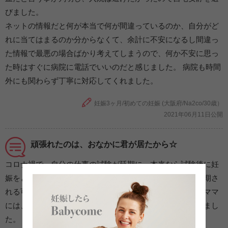
びました。
ネットの情報だと何が本当で何が間違っているのか、自分がど
れに当てはまるのか分からなくて、余計に不安になるし間違っ
た情報で最悪の場合ばかり考えてしまうので、何か不安に思っ
た時はすぐに病院に電話でいいのだと感じました。 病院も時間
外にも関わらず丁寧に対応してくれました。
妊娠3ヶ月/初めての妊娠 (大阪府/Na2co/30歳）
2021年06月11日公開
頑張れたのは、おなかに君が居たから☆
コロナ禍で、自分の仕事の試験が延期に。本来なら試験後に妊
娠をと考えていましたが、結婚式もできないし試験も再延期さ
れる可能性もあり、妊活を開始。一緒に試験を受けた先輩ママ
には、「妊娠中しんどいよ」と言われながらも無事妊娠しまし
た。