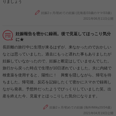
りましょう
妊娠2ヶ月/初めての妊娠 (北海道/33歳のママ/33歳）
2021年06月11日公開
妊娠報告を密かに録画。後で見返してほっこり気分
に★
長距離の旅行中に生理が来るはずが、来なかったのでおかしい
なとは思っていました。過去にもっと遅れた事もありましたが
妊娠していなかったので、妊娠と断定はしていませんでした。
旅行から戻った時点で生理が10日遅れていました。夫に内緒で
検査薬を使用すると、陽性に！ 興奮を隠しながら、帰宅を待
ちました。帰宅後、反応を記録したくて密かにスマホで録画し
ながら発表。予想外だったようでびっくりしていました笑。出
産を終えた今、見返すとほっこりした気分になります。
妊娠2ヶ月/初めての妊娠 (海外/Milky20/34歳）
2021年04月19日公開