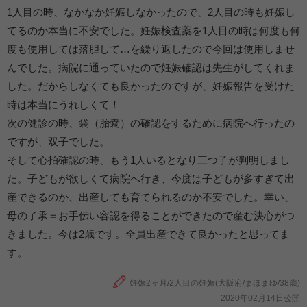
1人目の時、なかなか妊娠しなかったので、2人目の時も妊娠し
てるのか本当に不安でした。妊娠検査薬を1人目の時は何度も何
度も使用しては落胆して…を繰り返したので今回は使用しませ
んでした。病院に通っていたので妊娠確認は先生がしてくれま
した。だからしなくても良かったのですが、妊娠報告を受けた
時は本当にうれしくて！
次の健診の時、袋（胎嚢）の確認をするために病院へ行ったの
ですが、双子でした。
そして心拍確認の時、もう1人いるとなり三つ子が判明しまし
た。子どもが欲しくて病院へ行き、今度は子どもが多すぎて出
産できるのか、出産しても育てられるのか不安でした。幸い、
母の了承＝お手伝い容認を得ることができたので産む決心がつ
きました。今は2歳です。全員出産できて良かったと思ってま
す。
妊娠2ヶ月/2人目の妊娠(大阪府/まほまゆ/38歳)
2020年02月14日公開