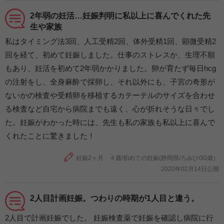
2年弱の妊活…妊娠判明に私以上に喜んでくれた先
生や家族
私はタイミング法3回、人工受精2回、体外受精1回、顕微受精2
回を経て、初めて妊娠しました。仕事のストレスか、生理不順
もあり、妊活を初めて2年弱かかりました。卵が育たず毎日hcg
の注射をし、全身麻酔で採卵し、それ以外にも、子宮の奇形が
ないかの検査や受精卵を移植するカテーテルのサイズを合わせ
る検査など自宅から病院までも遠く、心が折れそうな日々でし
た。妊娠がわかった時には、先生も私の家族も私以上に喜んで
くれたことに驚きました！
妊娠2ヶ月 ４週/初めての妊娠(静岡県/ろみひ/30歳）
2020年02月14日公開
2人目計画妊娠。つわりの時期が1人目と違う。
2人目で計画妊娠でした。 妊娠検査薬で妊娠を確認し病院に行