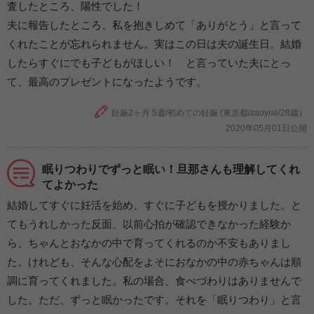
査したところ、陽性でした！
夫に報告したところ、私を抱きしめて「ありがとう」と言って
くれたことが忘れられません。実はこの日は夫の誕生日。結婚
したらすぐにでも子どもがほしい！ と言っていた夫にとっ
て、最高のプレゼントになったようです。
妊娠2ヶ月 5週/初めての妊娠 (東京都/zaoyue/28歳）
2020年05月01日公開
眠りつわりでずっと眠い！旦那さんも理解してくれ
てよかった
結婚してすぐに妊活を始め、すぐに子どもを授かりました。と
てもうれしかった反面、以前心拍が確認できなかった経験か
ら、ちゃんとおなかの中で育ってくれるのか不安もありまし
た。けれども、そんな心配をよそにおなかの中の赤ちゃんは順
調に育ってくれました。私の場合、食べづわりはありませんで
した。ただ、ずっと眠かったです。それを「眠りつわり」と言