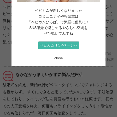
つわりが始まったかなと思ったら次の週にはもう気持ち悪さの
ベビカムが新しくなりました
ピーク。 そこから安定期を迎えて少し経つまでずーっとすごく
コミュニティや相談室は
気持ち悪くて吐きっぱなし。 栄養取らないと！ と思ってサプ
「ベビカムひろば」で気軽に便利に！
SNS感覚で楽しめるやさしい空間を
リを飲んだり普段飲まない食べないものもこれならいけるか
ぜひ覗いてみてね
な？ と挑戦して結局吐いたり…。 その間赤ちゃんのことが心
配で仕方なかったけど、無事に育ってくれました。
ベビカム TOPページへ
妊娠２ヶ月 /初めての妊娠 (兵庫県/う！ /27歳）
close
2020年05月26日公開
なかなかうまくいかずに悩んだ妊活
結婚式を終え、新婚旅行がベストタイミングでチャレンジする
も授からず。 すぐにできると思っていたのにできず、不妊治療
をしており、タイミング法を何度も行うも中々妊娠せず。 初め
ての人工受精を終え、何度もフライイングをしてうすく陽性が
でるも信じられず、毎日何回も検査をしました。