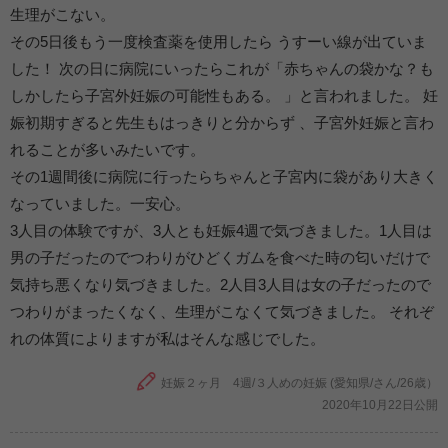
生理がこない。
その5日後もう一度検査薬を使用したら うすーい線が出ていま
した！ 次の日に病院にいったらこれが「赤ちゃんの袋かな？も
しかしたら子宮外妊娠の可能性もある。 」と言われました。 妊
娠初期すぎると先生もはっきりと分からず 、子宮外妊娠と言わ
れることが多いみたいです。
その1週間後に病院に行ったらちゃんと子宮内に袋があり大きく
なっていました。一安心。
3人目の体験ですが、3人とも妊娠4週で気づきました。1人目は
男の子だったのでつわりがひどくガムを食べた時の匂いだけで
気持ち悪くなり気づきました。2人目3人目は女の子だったので
つわりがまったくなく、生理がこなくて気づきました。 それぞ
れの体質によりますが私はそんな感じでした。
妊娠２ヶ月 4週/３人めの妊娠 (愛知県/さん/26歳）
2020年10月22日公開