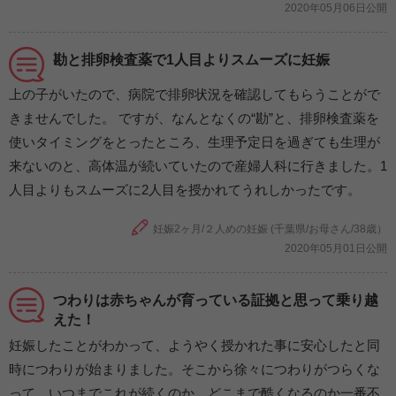
2020年05月06日公開
勘と排卵検査薬で1人目よりスムーズに妊娠
上の子がいたので、病院で排卵状況を確認してもらうことがで
きませんでした。 ですが、なんとなくの“勘”と、排卵検査薬を
使いタイミングをとったところ、生理予定日を過ぎても生理が
来ないのと、高体温が続いていたので産婦人科に行きました。1
人目よりもスムーズに2人目を授かれてうれしかったです。
妊娠2ヶ月/２人めの妊娠 (千葉県/お母さん/38歳）
2020年05月01日公開
つわりは赤ちゃんが育っている証拠と思って乗り越
えた！
妊娠したことがわかって、ようやく授かれた事に安心したと同
時につわりが始まりました。そこから徐々につわりがつらくな
って、いつまでこれが続くのか、どこまで酷くなるのか一番不