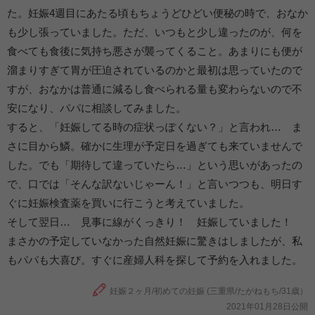
た。妊娠4週目にあたる頃もちょうどひどい便秘の時で、おなか
も少し張っていました。ただ、いつもと少し違ったのが、何を
食べても食後に気持ち悪さが襲ってくること。あまりにも便が
溜まりすぎて胃が圧迫されているのかと最初は思っていたので
すが、おなかは普通に減るし食べられる量も変わらないので不
安になり、パパに相談してみました。
すると、「妊娠してる時の症状っぽくない？」と言われ… ま
さに目から鱗。確かに生理が予定日を過ぎても来ていませんで
した。でも「期待して違っていたら…」という思いがあったの
で、口では「そんな訳ないじゃーん！」と言いつつも、明日す
ぐに妊娠検査薬を買いに行こうと考えていました。
そして翌日… 見事に線がくっきり！ 妊娠していました！
まさかの予定していなかった自然妊娠に驚きはしましたが、私
もパパも大喜び。すぐに産婦人科を探して予約を入れました。
妊娠２ヶ月/初めての妊娠 (三重県/たがねもち/31歳）
2021年01月28日公開