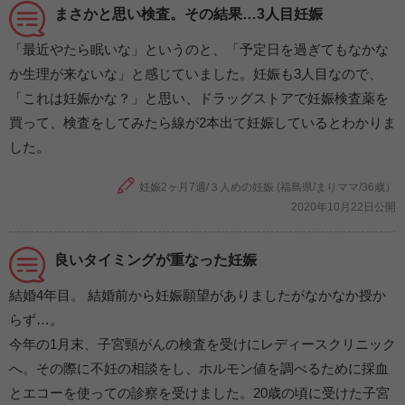
まさかと思い検査。その結果…3人目妊娠
「最近やたら眠いな」というのと、「予定日を過ぎてもなかな
か生理が来ないな」と感じていました。妊娠も3人目なので、
「これは妊娠かな？」と思い、ドラッグストアで妊娠検査薬を
買って、検査をしてみたら線が2本出て妊娠しているとわかりま
した。
妊娠2ヶ月7週/３人めの妊娠 (福島県/まりママ/36歳）
2020年10月22日公開
良いタイミングが重なった妊娠
結婚4年目。 結婚前から妊娠願望がありましたがなかなか授か
らず…。
今年の1月末、子宮頸がんの検査を受けにレディースクリニック
へ。その際に不妊の相談をし、ホルモン値を調べるために採血
とエコーを使っての診察を受けました。20歳の頃に受けた子宮