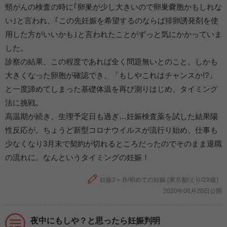
頸がんの検査の時に｢卵巣が少し大きいので卵巣嚢胞かもしれな
い｣と言われ、｢この先妊娠を希望するのならば排卵誘発剤を使
用した方がいいかも｣と言われたことがずっと気にかかっていま
した。
診察の結果、この程度であれば全く問題無いとのこと。しかも
大きくなった卵胞が確認でき、「もしやこれはチャンスか!?」
と一度諦めてしまった基礎体温を再び測りはじめ、タイミング
法に挑戦。
高温期が続き、生理予定日も過ぎ…妊娠検査薬を試した結果陽
性反応が。ちょうど新型コロナウイルスが流行り始め、仕事も
少なくなり3月末で契約が切れるところだったのでそのまま退職
の流れに。なんというタイミングの妊娠！
妊娠2ヶ月/初めての妊娠 (東京都/えり/29歳）
2020年06月20日公開
夜中にもしや？と思ったら妊娠判明