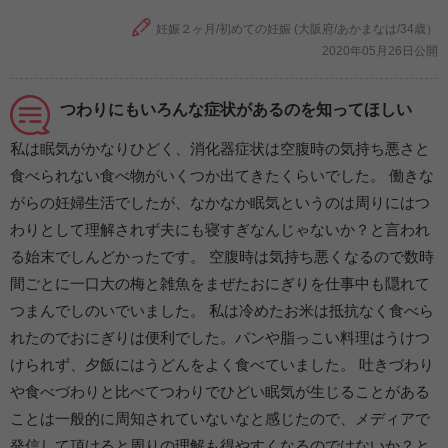
妊娠２ヶ月/初めての妊娠 (大阪府/あかまなは/34歳）
2020年05月26日公開
つわりにもいろんな症状があるのを知ってほしい
私は眠気がかなりひどく、消化器症状は空腹時の気持ち悪さと
食べられない食べ物がいくつか出てきたくらいでした。 働きな
がらの妊婦生活でしたが、なかなか眠気というのは周りにはつ
わりとして理解されず夫にも寝すぎなんじゃないか？と言われ
る始末でしんどかったです。 空腹時は気持ち悪くなるので数時
間ごとに一口大の梅と雑魚をまぜたおにぎりを仕事中も隠れて
つまんでしのいでいました。 私は冷めたお米は抵抗なく食べら
れたのでおにぎりは便利でした。パンや脂っこい料理はうけつ
けられず、夕飯にはうどんをよく食べていました。 吐きづわり
や食べづわりと比べてつわりでひどい眠気が生じることがある
ことは一般的に周知されていないなと感じたので、メディアで
発信して頂けると周りの理解も得やすくなるのではないか？と