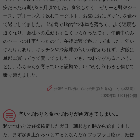
安だった時期が3ヶ月頃でした。食欲もなく、ゼリーと野菜ジュ
ース、プルーン入り飲むヨーグルト、お昼におにぎり1つを食べ
て過ごしてました。 1週間で1kgずつ体重も落ちて、歩く速度も
遅くなり、会社への通勤もすごくつらかったです。午前中のみ
のパートの仕事だったので、午後は寝て過ごしてました。匂い
づわりもあり、キッチンや冷蔵庫の匂いが耐えられず、夕飯は
旦那に買ってきて貰ってました。でも、つわりがあるというこ
とは、赤ちゃんが育っている証拠で、いつかは終わると信じて
乗り越えました。
妊娠2ヶ月/初めての妊娠 (愛知県/なごやん/33歳）
2020年05月01日公開
匂いづわりと食べづわりが両方きてしまい…
私のつわりは妊娠確定した翌日、朝起きた時から始まりまし
た。まず起き上がろうとするとなんだかフラフラ目眩が。妊娠