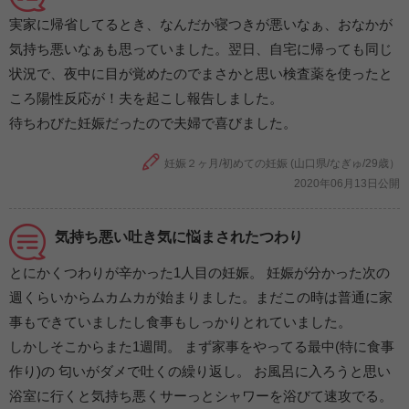
実家に帰省してるとき、なんだか寝つきが悪いなぁ、おなかが
気持ち悪いなぁも思っていました。翌日、自宅に帰っても同じ
状況で、夜中に目が覚めたのでまさかと思い検査薬を使ったと
ころ陽性反応が！夫を起こし報告しました。
待ちわびた妊娠だったので夫婦で喜びました。
妊娠２ヶ月/初めての妊娠 (山口県/なぎゅ/29歳）
2020年06月13日公開
気持ち悪い吐き気に悩まされたつわり
とにかくつわりが辛かった1人目の妊娠。 妊娠が分かった次の
週くらいからムカムカが始まりました。まだこの時は普通に家
事もできていましたし食事もしっかりとれていました。
しかしそこからまた1週間。 まず家事をやってる最中(特に食事
作り)の 匂いがダメで吐くの繰り返し。 お風呂に入ろうと思い
浴室に行くと気持ち悪くサーっとシャワーを浴びて速攻でる。