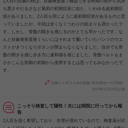
1人目の妊娠の時は、妊娠検査薬で確認できる時期の前から気持
ち悪さやだるさなど風邪の初期症状に似た、いわゆる超初期症
状がありました。2人目も同じように超初期症状があるものと思
っていましたが、今回は全くなくつわりの始まりも遅かったで
す。しかし、骨盤の開きを感じるのがとても早かったです。な
んと妊娠発覚直後くらいにはそれまで履いていたパンツのウエ
ストがきつくなりボタンが閉まらなくなりました。自分でも骨
盤の開きを感じ歩き方に違和感を感じました。骨盤ベルトもま
さかこんな初期の初期から使用するとは思ってもみなかったで
す。
妊娠２ヶ月/２人めの妊娠 (埼玉県/めーち/35歳）
2020年12月25日公開
こっそり検査して陽性！夫には病院に行ってから報
告
2人目を強く希望しており、生理が遅れているので、検査薬が試