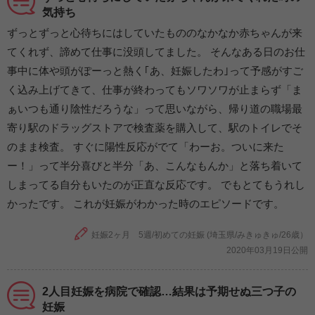
気持ち
ずっとずっと心待ちにはしていたもののなかなか赤ちゃんが来
てくれず、諦めて仕事に没頭してました。 そんなある日のお仕
事中に体や頭がぽーっと熱く｢あ、妊娠したわ｣って予感がすご
く込み上げてきて、仕事が終わってもソワソワが止まらず「ま
ぁいつも通り陰性だろうな」って思いながら、帰り道の職場最
寄り駅のドラッグストアで検査薬を購入して、駅のトイレでそ
のまま検査。 すぐに陽性反応がでて「わーお。ついに来た
ー！」って半分喜びと半分「あ、こんなもんか」と落ち着いて
しまってる自分もいたのが正直な反応です。 でもとてもうれし
かったです。 これが妊娠がわかった時のエピソードです。
妊娠2ヶ月 5週/初めての妊娠 (埼玉県/みきゅきゅ/26歳）
2020年03月19日公開
2人目妊娠を病院で確認…結果は予期せぬ三つ子の
妊娠