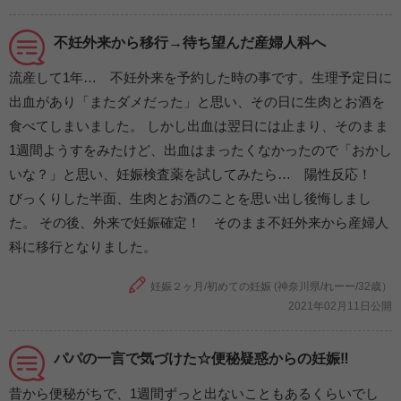
不妊外来から移行→待ち望んだ産婦人科へ
流産して1年… 不妊外来を予約した時の事です。生理予定日に
出血があり「またダメだった」と思い、その日に生肉とお酒を
食べてしまいました。 しかし出血は翌日には止まり、そのまま
1週間ようすをみたけど、出血はまったくなかったので「おかし
いな？」と思い、妊娠検査薬を試してみたら… 陽性反応！
びっくりした半面、生肉とお酒のことを思い出し後悔しまし
た。 その後、外来で妊娠確定！ そのまま不妊外来から産婦人
科に移行となりました。
妊娠２ヶ月/初めての妊娠 (神奈川県/れーー/32歳）
2021年02月11日公開
パパの一言で気づけた☆便秘疑惑からの妊娠‼
昔から便秘がちで、1週間ずっと出ないこともあるくらいでし