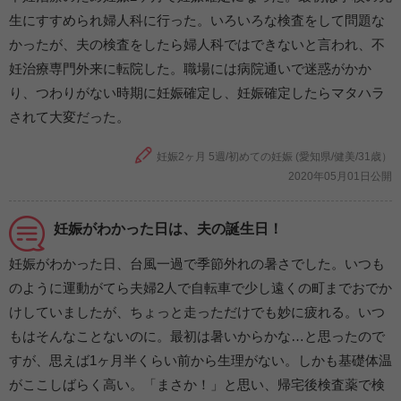
生にすすめられ婦人科に行った。いろいろな検査をして問題な
かったが、夫の検査をしたら婦人科ではできないと言われ、不
妊治療専門外来に転院した。職場には病院通いで迷惑がかか
り、つわりがない時期に妊娠確定し、妊娠確定したらマタハラ
されて大変だった。
妊娠2ヶ月 5週/初めての妊娠 (愛知県/健美/31歳）
2020年05月01日公開
妊娠がわかった日は、夫の誕生日！
妊娠がわかった日、台風一過で季節外れの暑さでした。いつも
のように運動がてら夫婦2人で自転車で少し遠くの町までおでか
けしていましたが、ちょっと走っただけでも妙に疲れる。いつ
もはそんなことないのに。最初は暑いからかな…と思ったので
すが、思えば1ヶ月半くらい前から生理がない。しかも基礎体温
がここしばらく高い。「まさか！」と思い、帰宅後検査薬で検