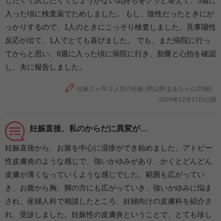
したくて試したくてしょうがない気持ちをグッと堪えて、5週に
入った頃に検査薬でためしました。 もし、陰性だったときにが
っかりするので、1人のときにこっそり検査しました。見事陽性
反応が出て、1人でとても喜びました。 でも、まだ病院に行っ
てからと思い、6週に入った頃に病院に行き、胎嚢と心拍を確認
し、夫に報告しました。
妊娠２ヶ月/２人目の妊娠 (岡山県/まあちゃん/29歳）
2020年12月17日公開
妊娠直後、私のからだに異変が…
妊娠直後から、お腹を中心に湿疹ができ始めました。アトピー
性皮膚炎のような感じで、強いかゆみがあり、かくとどんどん
皮膚が薄くなっていくような感じでした。範囲も広がってい
き、お腹から胸、脚の方にも広がっていき、強いかゆみに悩ま
され、産婦人科で相談したところ、妊婦向けの皮膚科を紹介さ
れ、受診しました。妊娠性の皮膚炎ということで、とても珍し