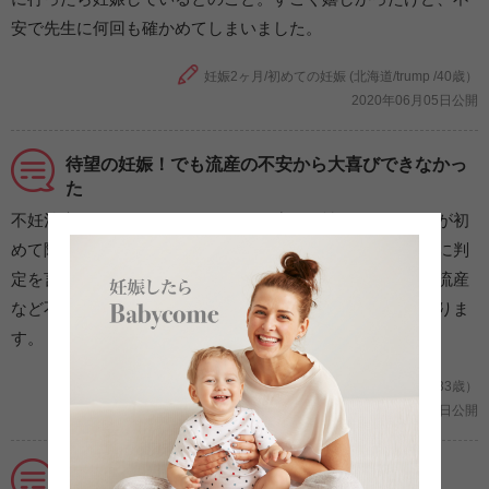
安で先生に何回も確かめてしまいました。
妊娠2ヶ月/初めての妊娠 (北海道/trump /40歳）
2020年06月05日公開
待望の妊娠！でも流産の不安から大喜びできなかっ
た
不妊治療を行い、妊娠しました。何度も陰性の結果でしたが初
めて陽性の判定をもらったときは、意外とあっさりと医師に判
定を言われ面食らったのを覚えています。まだまだ初期の流産
など不安の方が大きく声を大にして喜べなかった記憶がありま
す。
妊娠2ヶ月/初めての妊娠 (千葉県/ちよこ/33歳）
2020年06月02日公開
吐きつわりで、赤ちゃんへの影響が心配だった