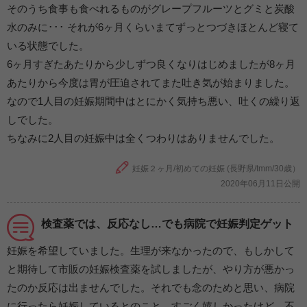
そのうち食事も食べれるものがグレープフルーツとグミと炭酸
水のみに･･･ それが6ヶ月くらいまてずっとつづきほとんど寝て
いる状態でした。
6ヶ月すぎたあたりから少しずつ良くなりはじめましたが8ヶ月
あたりから今度は胃が圧迫されてまた吐き気が始まりました。
なので1人目の妊娠期間中はとにかく気持ち悪い、吐くの繰り返
しでした。
ちなみに2人目の妊娠中は全くつわりはありませんでした。
妊娠２ヶ月/初めての妊娠 (長野県/tmm/30歳）
2020年06月11日公開
検査薬では、反応なし…でも病院で妊娠判定ゲット
妊娠を希望していました。生理が来なかったので、もしかして
と期待して市販の妊娠検査薬を試しましたが、やり方が悪かっ
たのか反応は出ませんでした。それでも念のためと思い、病院
に行ったら妊娠しているとのこと。すごく嬉しかったけど、不