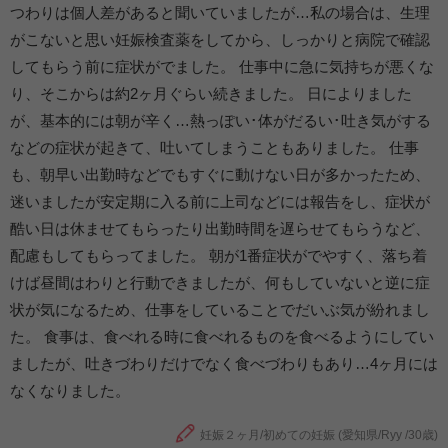
つわりは個人差があると聞いていましたが…私の場合は、生理
がこないと思い妊娠検査薬をしてから、しっかりと病院で確認
してもらう前に症状がでました。 仕事中に急に気持ちが悪くな
り、そこからは約2ヶ月ぐらい続きました。 日によりました
が、基本的には朝が辛く…熱っぽい･体がだるい･吐き気がする
などの症状が起きて、吐いてしまうこともありました。 仕事
も、朝早い出勤時などでもすぐに動けない日が多かったため、
迷いましたが安定期に入る前に上司などには報告をし、症状が
酷い日は休ませてもらったり出勤時間を遅らせてもらうなど、
配慮もしてもらってました。 朝が1番症状がでやすく、落ち着
けば昼間はわりと行動できましたが、何もしていないと逆に症
状が気になるため、仕事をしていることでだいぶ気が紛れまし
た。 食事は、食べれる時に食べれるものを食べるようにしてい
ましたが、吐きづわりだけでなく食べづわりもあり…4ヶ月には
なくなりました。
妊娠２ヶ月/初めての妊娠 (愛知県/Ryy /30歳)