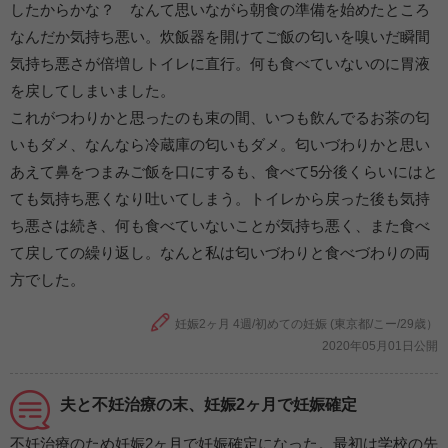
したからかな？ なんて思いながら朝食の準備を始めたところ
なんだか気持ち悪い。炊飯器を開けてご飯の匂いを嗅いだ瞬間
気持ち悪さが倍増しトイレに直行。何も食べていないのに胃液
を戻してしまいました。
これがつわりかと思ったのも束の間、いつも飲んでるお茶の匂
いもダメ、なんなら冷蔵庫の匂いもダメ。匂いづわりかと思い
あえて鼻をつまみご飯を口にするも、食べて5分後くらいにはと
ても気持ち悪くなり吐いてしまう。トイレから戻った後も気持
ち悪さは続き、何も食べていないことが気持ち悪く、また食べ
て戻しての繰り返し。なんと私は匂いづわりと食べづわりの両
方でした。
妊娠2ヶ月 4週/初めての妊娠 (東京都/こー/29歳）
2020年05月01日公開
夫と不妊治療の末、妊娠2ヶ月で妊娠確定
不妊治療のため妊娠2ヶ月で妊娠確定になった。最初は学校の先