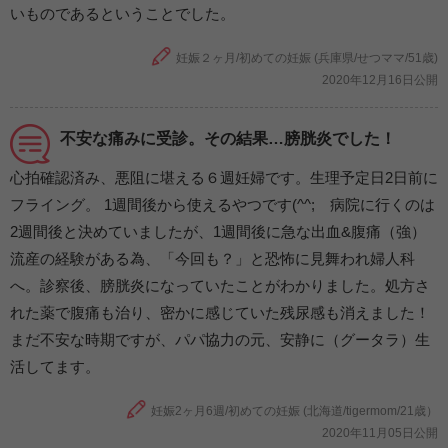
いものであるということでした。
妊娠２ヶ月/初めての妊娠 (兵庫県/せつママ/51歳)
2020年12月16日公開
不安な痛みに受診。その結果…膀胱炎でした！
心拍確認済み、悪阻に堪える６週妊婦です。生理予定日2日前に
フライング。 1週間後から使えるやつです(^^; 病院に行くのは
2週間後と決めていましたが、1週間後に急な出血&腹痛（強）
流産の経験がある為、「今回も？」と恐怖に見舞われ婦人科
へ。診察後、膀胱炎になっていたことがわかりました。処方さ
れた薬で腹痛も治り、密かに感じていた残尿感も消えました！
まだ不安な時期ですが、パパ協力の元、安静に（グータラ）生
活してます。
妊娠2ヶ月6週/初めての妊娠 (北海道/tigermom/21歳）
2020年11月05日公開